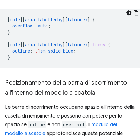
[
role
][
aria-labelledby
][
tabindex
]
{
overflow
:
auto
;
}
[
role
][
aria-labelledby
][
tabindex
]
:
focus
{
outline
:
.1
em
solid
blue
;
}
Posizionamento della barra di scorrimento
all'interno del modello a scatola
Le barre di scorrimento occupano spazio all'interno della
casella di riempimento e possono competere per lo
spazio se
inline
e non
overlaid
. Il
modulo del
modello a scatole
approfondisce questa potenziale