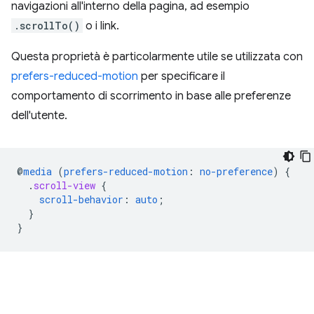
navigazioni all'interno della pagina, ad esempio
.scrollTo()
o i link.
Questa proprietà è particolarmente utile se utilizzata con
prefers-reduced-motion
per specificare il
comportamento di scorrimento in base alle preferenze
dell'utente.
@
media
(
prefers-reduced-motion
:
no-preference
)
{
.
scroll-view
{
scroll-behavior
:
auto
;
}
}