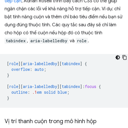
tiếp cận
, Adrian Roselli trình bày cách CSS có thể giúp
ngăn chặn các lỗi về khả năng hỗ trợ tiếp cận. Ví dụ: chỉ
bật tính năng cuộn và thêm chỉ báo tiêu điểm nếu bạn sử
dụng đúng thuộc tính. Các quy tắc sau đây sẽ chỉ làm
cho hộp có thể cuộn nếu hộp đó có thuộc tính
tabindex
,
aria-labelledby
và
role
.
[
role
][
aria-labelledby
][
tabindex
]
{
overflow
:
auto
;
}
[
role
][
aria-labelledby
][
tabindex
]
:
focus
{
outline
:
.1
em
solid
blue
;
}
Vị trí thanh cuộn trong mô hình hộp