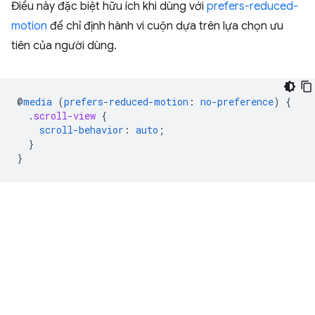
Điều này đặc biệt hữu ích khi dùng với
prefers-reduced-
motion
để chỉ định hành vi cuộn dựa trên lựa chọn ưu
tiên của người dùng.
@
media
(
prefers-reduced-motion
:
no-preference
)
{
.
scroll-view
{
scroll-behavior
:
auto
;
}
}