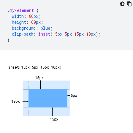
.
my-element
{
width
:
80
px
;
height
:
60
px
;
background
:
blue
;
clip-path
:
inset
(
15
px
5
px
15
px
10
px
);
}