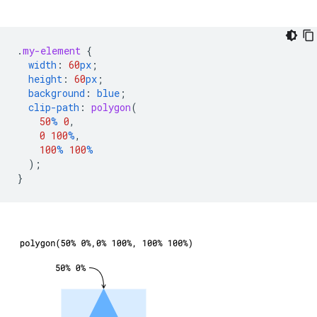
.
my-element
{
width
:
60
px
;
height
:
60
px
;
background
:
blue
;
clip-path
:
polygon
(
50
%
0
,
0
100
%
,
100
%
100
%
);
}