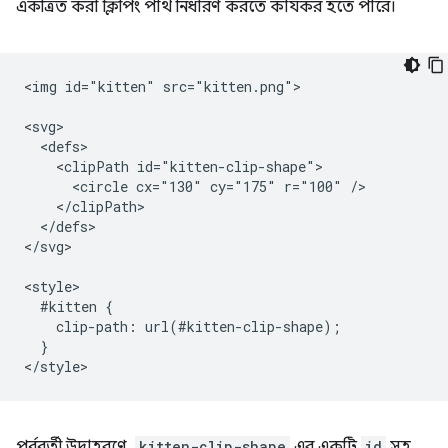
একত্রিত করা ক্লিপিং পাথ নির্ধারণ করতে কার্যকর হতে পারে।
<img id="kitten" src="kitten.png">

<svg>

  <defs>

    <clipPath id="kitten-clip-shape">

      <circle cx="130" cy="175" r="100" />

    </clipPath>

  </defs>

</svg>

<style>

  #kitten {

    clip-path: url(#kitten-clip-shape);

  }

পূর্ববর্তী উদাহরণে,
kitten-clip-shape
এর একটি
id
সহ