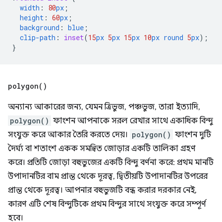
width
:
80
px
;
height
:
60
px
;
background
:
blue
;
clip-path
:
inset
(
15
px
5
px
15
px
10
px
round
5
px
);
}
polygon(
)
অন্যান্য আকারের জন্য, যেমন ত্রিভুজ, পঞ্চভুজ, তারা ইত্যাদি,
polygon()
ফাংশন আপনাকে সরল রেখার সাথে একাধিক বিন্দু
সংযুক্ত করে আকার তৈরি করতে দেয়।
polygon()
ফাংশন দুটি
দৈর্ঘ্য বা শতাংশ একক সমন্বিত জোড়ার একটি তালিকা গ্রহণ
করে। প্রতিটি জোড়া বহুভুজের একটি বিন্দু বর্ণনা করে: প্রথম মানটি
উপাদানটির বাম প্রান্ত থেকে দূরত্ব, দ্বিতীয়টি উপাদানটির উপরের
প্রান্ত থেকে দূরত্ব। আপনার বহুভুজটি বন্ধ করার দরকার নেই,
কারণ এটি শেষ বিন্দুটিকে প্রথম বিন্দুর সাথে সংযুক্ত করে সম্পূর্ণ
হবে।