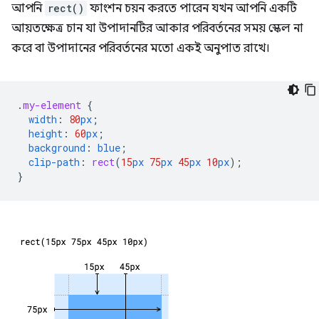
আপনি
rect()
ফাংশন চয়ন করতে পারেন যখন আপনি একটি
আয়তক্ষেত্র চান যা উপাদানটির আকার পরিবর্তনের সময় স্কেল না
করে বা উপাদানের পরিবর্তনের মতো একই অনুপাত রাখে।
.
my-element
{
width
:
80
px
;
height
:
60
px
;
background
:
blue
;
clip-path
:
rect
(
15
px
75
px
45
px
10
px
);
}