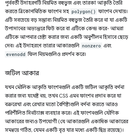
পূর্ববর্তী উদাহরণটি নিয়মিত বহুভুজ এবং তারকা আকৃতি তৈরি
করতে ত্রিকোণমিতিক ফাংশন সহ
polygon()
ফাংশন দেখায়।
এটি সবচেয়ে বড় সম্ভাব্য নিয়মিত বহুভুজ তৈরি করে না যা একটি
উপাদানের অভ্যন্তরে ফিট করে বা এটিকে কেন্দ্র করে- আমরা
এটিকে আপনার চেষ্টা করার জন্য একটি অনুশীলন হিসাবে ছেড়ে
দেব। এই উদাহরণে তারার আকারগুলি
nonzero
এবং
evenodd
ফিল নিয়মগুলিও প্রদর্শন করে।
জটিল আকার
যখন মৌলিক আকৃতি ফাংশনগুলি একটি জটিল আকৃতি বর্ণনা
করার জন্য যথেষ্ট নয়, তখন CSS এমন ফাংশন প্রদান করে যা
বক্ররেখা এবং রেখার মতো বৈশিষ্ট্যগুলি বর্ণনা করতে আরও
পরিশীলিত সিনট্যাক্স ব্যবহার করে। এই ফাংশনগুলি যৌগিক
আকারের জন্যও উপযোগী (যে আকারগুলি একাধিক আকারের
সমন্বয়ে গঠিত, যেমন একটি বৃত্ত যার মধ্যে একটি ছিদ্র রয়েছে)।