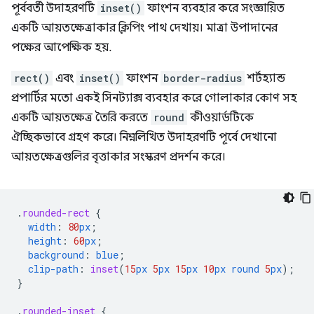
পূর্ববর্তী উদাহরণটি
inset()
ফাংশন ব্যবহার করে সংজ্ঞায়িত
একটি আয়তক্ষেত্রাকার ক্লিপিং পাথ দেখায়। মাত্রা উপাদানের
পক্ষের আপেক্ষিক হয়.
rect()
এবং
inset()
ফাংশন
border-radius
শর্টহ্যান্ড
প্রপার্টির মতো একই সিনট্যাক্স ব্যবহার করে গোলাকার কোণ সহ
একটি আয়তক্ষেত্র তৈরি করতে
round
কীওয়ার্ডটিকে
ঐচ্ছিকভাবে গ্রহণ করে। নিম্নলিখিত উদাহরণটি পূর্বে দেখানো
আয়তক্ষেত্রগুলির বৃত্তাকার সংস্করণ প্রদর্শন করে।
.
rounded-rect
{
width
:
80
px
;
height
:
60
px
;
background
:
blue
;
clip-path
:
inset
(
15
px
5
px
15
px
10
px
round
5
px
);
}
.
rounded-inset
{