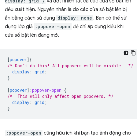
display: grid }
và đột nhiên tất cả các cửa sổ bật lên
đều xuất hiện. Nguyên nhân là do các cửa sổ bật lên bị
ẩn bằng cách sử dụng
display: none
. Bạn có thể sử
dụng lớp giả
:popover-open
để chỉ áp dụng kiểu khi
cửa sổ bật lên đang mở.
[
popover
]
{
/* Don't do this! All popovers will be visible.  */
display
:
grid
;
}
[
popover
]
:
popover-open
{
/*  This will only affect open popovers. */
display
:
grid
;
}
:popover-open
cũng hữu ích khi bạn tạo ảnh động cho