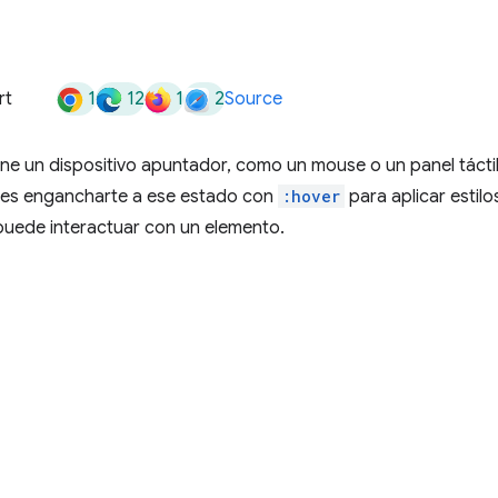
1
12
1
2
rt
Source
iene un dispositivo apuntador, como un mouse o un panel táctil
es engancharte a ese estado con
:hover
para aplicar estilo
puede interactuar con un elemento.