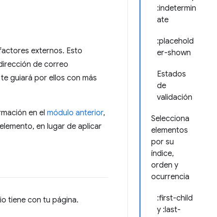
:indetermin
ate
:placehold
factores externos. Esto
er-shown
 dirección de correo
Estados
 te guiará por ellos con más
de
validación
rmación en el
módulo anterior
,
Selecciona
elemento, en lugar de aplicar
elementos
por su
índice,
orden y
ocurrencia
:first-child
o tiene con tu página.
y :last-