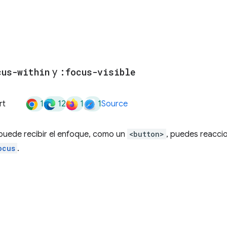
cus-within
y
:focus-visible
1
12
1
1
rt
Source
 puede recibir el enfoque, como un
<button>
, puedes reacci
ocus
.