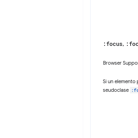
:focus
,
:fo
Browser Suppo
Si un elemento
seudoclase
:f