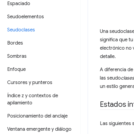
Espaciado
Seudoelementos
Seudoclases
Una seudoclase 
significa que t
Bordes
electrónico no 
Sombras
detalle.
Enfoque
A diferencia d
las seudo
clase
Cursores y punteros
un estilo gener
Índice z y contextos de
apilamiento
Estados in
Posicionamiento del anclaje
Las siguientes 
Ventana emergente y diálogo