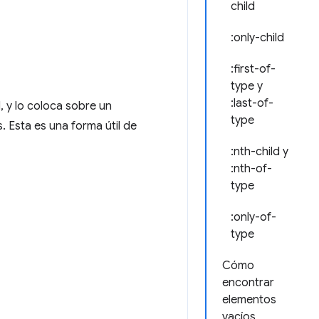
child
:only-child
:first-of-
type y
:last-of-
, y lo coloca sobre un
type
s. Esta es una forma útil de
:nth-child y
:nth-of-
type
:only-of-
type
Cómo
encontrar
elementos
vacíos