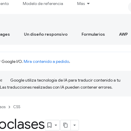
iento
Modelo de referencia
Más
mages
Un diseño responsivo
Formularios
AWP
r Google I/O.
Mira contenido a pedido
.
Google utiliza tecnología de IA para traducir contenido a tu
 Las traducciones realizadas con IA pueden contener errores.
sos
CSS
oclases