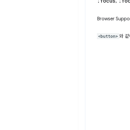
:focus
,
:fo
Browser Suppo
<button>
와 같