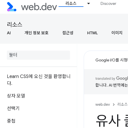
리소스
Discover
리소스
AI
개인 정보 보호
접근성
HTML
이미지
Google I/O를 
Learn CSS에 오신 것을 환영합니
다
.
합니다. AI 번역에
상자 모델
web.dev
리소스
선택기
유사
중첩