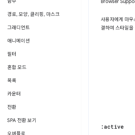
함수
Browser Suppo
경로
,
모양
,
클리핑
,
마스크
사용자에게 마우
그래디언트
결하여 스타일을 
애니메이션
필터
혼합 모드
목록
카운터
전환
SPA 전환 보기
:active
오버플로