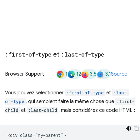
:first-of-type
et
:last-of-type
1
12
3.5
3.1
Browser Support
Source
Vous pouvez sélectionner
:first-of-type
et
:last-
of-type
, qui semblent faire la même chose que
:first-
child
et
:last-child
, mais considérez ce code HTML :
<div class="my-parent">
