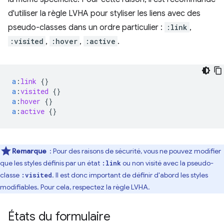
d'utiliser la règle LVHA pour styliser les liens avec des
pseudo-classes dans un ordre particulier :
:link
,
:visited
,
:hover
,
:active
.
a
:
link
{}
a
:
visited
{}
a
:
hover
{}
a
:
active
{}
Remarque
: Pour des raisons de sécurité, vous ne pouvez modifier
que les styles définis par un état
ou non visité avec la pseudo-
:link
classe
. Il est donc important de définir d'abord les styles
:visited
modifiables. Pour cela, respectez la règle LVHA.
États du formulaire