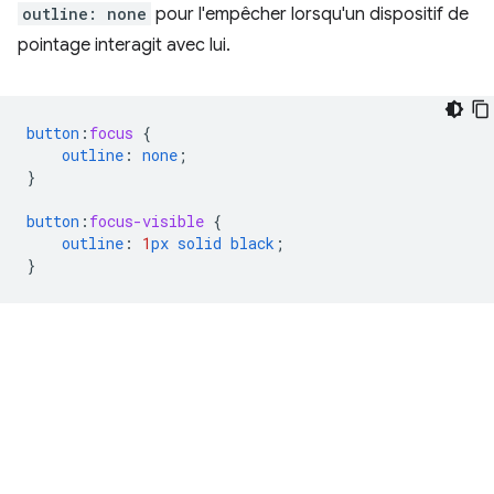
outline: none
pour l'empêcher lorsqu'un dispositif de
pointage interagit avec lui.
button
:
focus
{
outline
:
none
;
}
button
:
focus-visible
{
outline
:
1
px
solid
black
;
}