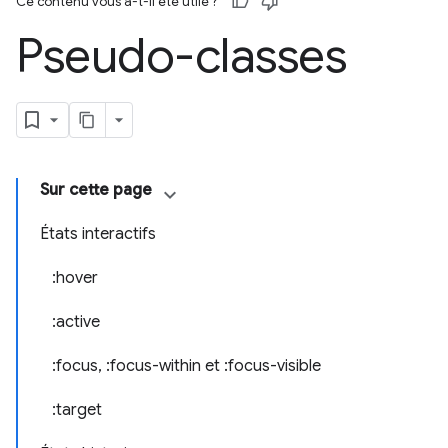
Ce contenu vous a-t-il été utile ?
Pseudo-classes
Sur cette page
États interactifs
:hover
:active
:focus, :focus-within et :focus-visible
:target