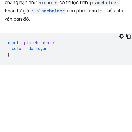
chẳng hạn như
<input>
có thuộc tính
placeholder
.
Phần tử giả
::placeholder
cho phép bạn tạo kiểu cho
văn bản đó.
input
::
placeholder
{
color
:
darkcyan
;
}