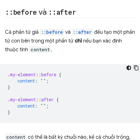
::
before
và
::
after
Cả phần tử giả
::before
và
::after
đều tạo một phần
tử con bên trong một phần tử
chỉ
nếu bạn xác định
thuộc tính
content
.
.
my-element
::
before
{
content
:
""
;
}
.
my-element
::
after
{
content
:
""
;
}
content
có thể là bất kỳ chuỗi nào, kể cả chuỗi trống,