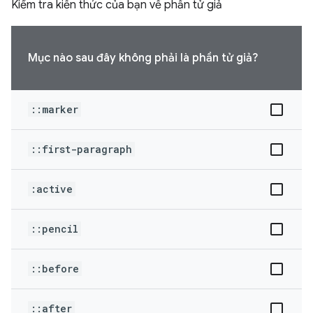
Kiểm tra kiến thức của bạn về phần tử giả
Mục nào sau đây không phải là phần tử giả?
::marker
::first-paragraph
:active
::pencil
::before
::after