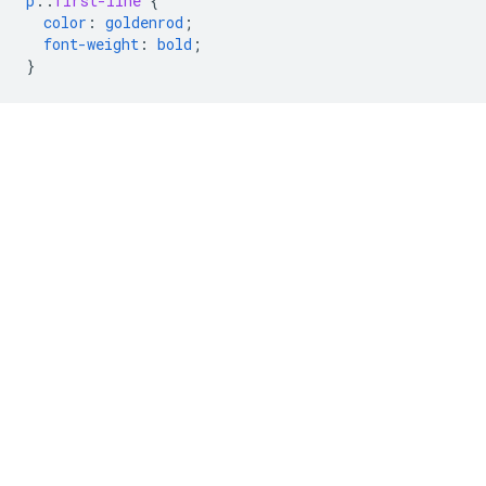
p
::
first-line
{
color
:
goldenrod
;
font-weight
:
bold
;
}