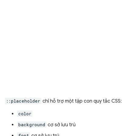
::placeholder
chỉ hỗ trợ một tập con quy tắc CSS:
color
background
cơ sở lưu trú
font
cơ sở lưu trú