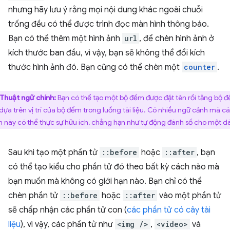
nhưng hãy lưu ý rằng mọi nội dung khác ngoài chuỗi
trống đều có thể được trình đọc màn hình thông báo.
Bạn có thể thêm một hình ảnh
url
, để chèn hình ảnh ở
kích thước ban đầu, vì vậy, bạn sẽ không thể đổi kích
thước hình ảnh đó. Bạn cũng có thể chèn một
counter
.
Thuật ngữ chính:
Bạn có thể tạo một bộ đếm được đặt tên rồi tăng bộ 
 dựa trên vị trí của bộ đếm trong luồng tài liệu. Có nhiều ngữ cảnh mà c
 này có thể thực sự hữu ích, chẳng hạn như tự động đánh số cho một dà
Sau khi tạo một phần tử
::before
hoặc
::after
, bạn
có thể tạo kiểu cho phần tử đó theo bất kỳ cách nào mà
bạn muốn mà không có giới hạn nào. Bạn chỉ có thể
chèn phần tử
::before
hoặc
::after
vào một phần tử
sẽ chấp nhận các phần tử con (
các phần tử có cây tài
liệu
), vì vậy, các phần tử như
<img />
,
<video>
và