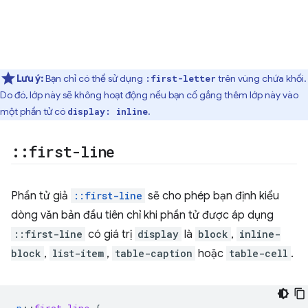
Lưu ý:
Bạn chỉ có thể sử dụng
trên vùng chứa khối.
:first-letter
Do đó, lớp này sẽ không hoạt động nếu bạn cố gắng thêm lớp này vào
một phần tử có
.
display: inline
::
first-line
Phần tử giả
::first-line
sẽ cho phép bạn định kiểu
dòng văn bản đầu tiên chỉ khi phần tử được áp dụng
::first-line
có giá trị
display
là
block
,
inline-
block
,
list-item
,
table-caption
hoặc
table-cell
.