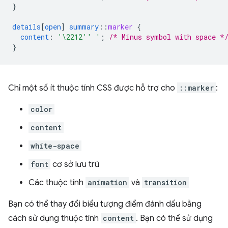
}
details
[
open
]
summary
::
marker
{
content
:
'\2212'' '
;
/* Minus symbol with space *
}
Chỉ một số ít thuộc tính CSS được hỗ trợ cho
::marker
:
color
content
white-space
font
cơ sở lưu trú
Các thuộc tính
animation
và
transition
Bạn có thể thay đổi biểu tượng điểm đánh dấu bằng
cách sử dụng thuộc tính
content
. Bạn có thể sử dụng