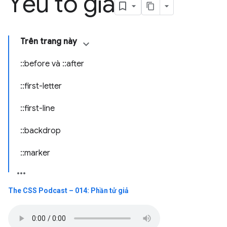
Yếu tố giả
Trên trang này
::before và ::after
::first-letter
::first-line
::backdrop
::marker
The CSS Podcast – 014: Phần tử giả