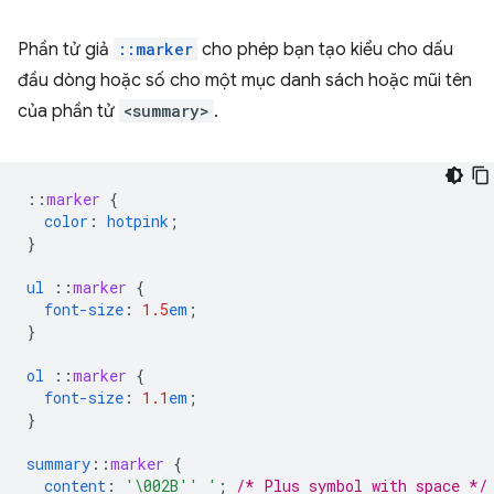
Phần tử giả
::marker
cho phép bạn tạo kiểu cho dấu
đầu dòng hoặc số cho một mục danh sách hoặc mũi tên
của phần tử
<summary>
.
::
marker
{
color
:
hotpink
;
}
ul
::
marker
{
font-size
:
1.5
em
;
}
ol
::
marker
{
font-size
:
1.1
em
;
}
summary
::
marker
{
content
:
'\002B'' '
;
/* Plus symbol with space */