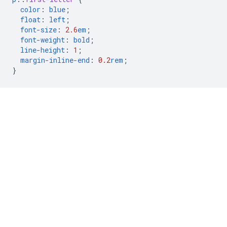
color
:
blue
;
float
:
left
;
font-size
:
2.6
em
;
font-weight
:
bold
;
line-height
:
1
;
margin-inline-end
:
0.2
rem
;
}