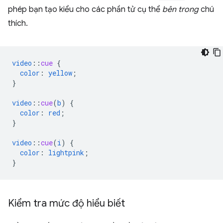
phép bạn tạo kiểu cho các phần tử cụ thể
bên trong
chú
thích.
video
::
cue
{
color
:
yellow
;
}
video
::
cue
(
b
)
{
color
:
red
;
}
video
::
cue
(
i
)
{
color
:
lightpink
;
}
Kiểm tra mức độ hiểu biết