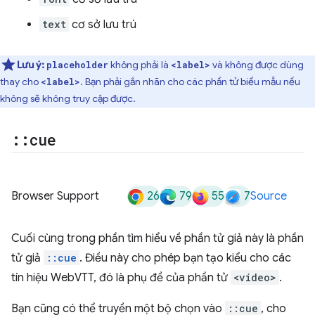
text
cơ sở lưu trú
Lưu ý:
không phải là
và không được dùng
placeholder
<label>
thay cho
. Bạn phải gắn nhãn cho các phần tử biểu mẫu nếu
<label>
không sẽ không truy cập được.
::
cue
26
79
55
7
Browser Support
Source
Cuối cùng trong phần tìm hiểu về phần tử giả này là phần
tử giả
::cue
. Điều này cho phép bạn tạo kiểu cho các
tín hiệu WebVTT, đó là phụ đề của phần tử
<video>
.
Bạn cũng có thể truyền một bộ chọn vào
::cue
, cho