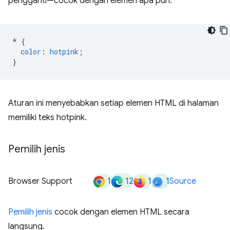
pengganti—cocok dengan elemen apa pun.
*
{
color
:
hotpink
;
}
Aturan ini menyebabkan setiap elemen HTML di halaman
memiliki teks hotpink.
Pemilih jenis
1
12
1
1
Browser Support
Source
Pemilih jenis
cocok dengan elemen HTML secara
langsung.