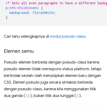
/* Sets all even paragraphs to have a different back
p
:
nth-child
(
even
)
{
background
:
floralwhite
;
}
Cari tahu selengkapnya di
modul pseudo-class
.
Elemen semu
Pseudo-elemen berbeda dengan pseudo-class karena
pseudo-elemen tidak merespons status platform, tetapi
bertindak seolah-olah menyisipkan elemen baru dengan
CSS. Elemen pseudo juga secara sintaksis berbeda
dengan pseudo-class, karena kita menggunakan titik
dua ganda (
::
), bukan titik dua tunggal (
:
).