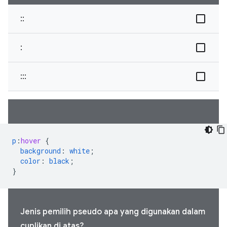
::
:
:::
p
:
hover
{
background
:
white
;
color
:
black
;
}
Jenis pemilih pseudo apa yang digunakan dalam
cuplikan di atas?