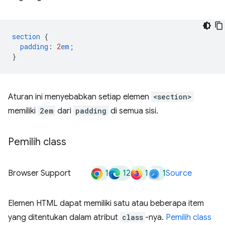
section
{
padding
:
2
em
;
}
Aturan ini menyebabkan setiap elemen
<section>
memiliki
2em
dari
padding
di semua sisi.
Pemilih class
1
12
1
1
Browser Support
Source
Elemen HTML dapat memiliki satu atau beberapa item
yang ditentukan dalam atribut
class
-nya.
Pemilih class