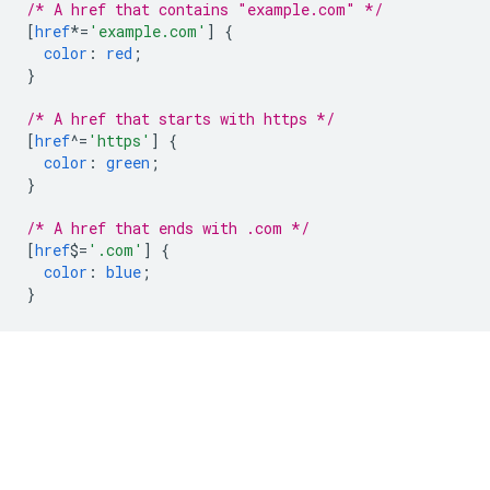
/* A href that contains "example.com" */
[
href
*=
'example.com'
]
{
color
:
red
;
}
/* A href that starts with https */
[
href
^=
'https'
]
{
color
:
green
;
}
/* A href that ends with .com */
[
href
$=
'.com'
]
{
color
:
blue
;
}