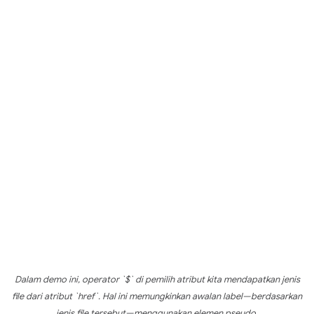
Dalam demo ini, operator `$` di pemilih atribut kita mendapatkan jenis
file dari atribut `href`. Hal ini memungkinkan awalan label—berdasarkan
jenis file tersebut—menggunakan elemen pseudo.