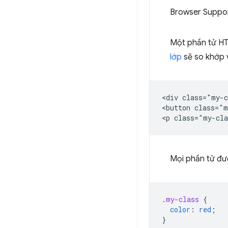
Browser Suppo
Một phần tử HT
lớp
sẽ so khớp 
<div class="my-c
<button class="m
Mọi phần tử đư
.
my-class
{
color
:
red
;
}