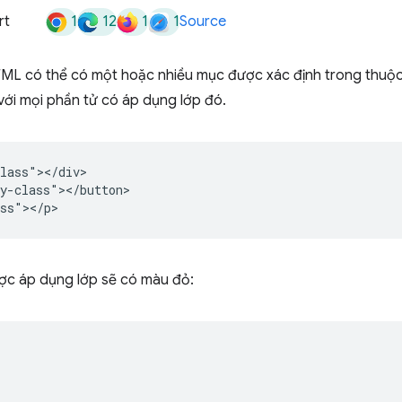
1
12
1
1
rt
Source
ML có thể có một hoặc nhiều mục được xác định trong thuộc
với mọi phần tử có áp dụng lớp đó.
lass"></div>

y-class"></button>

ợc áp dụng lớp sẽ có màu đỏ: