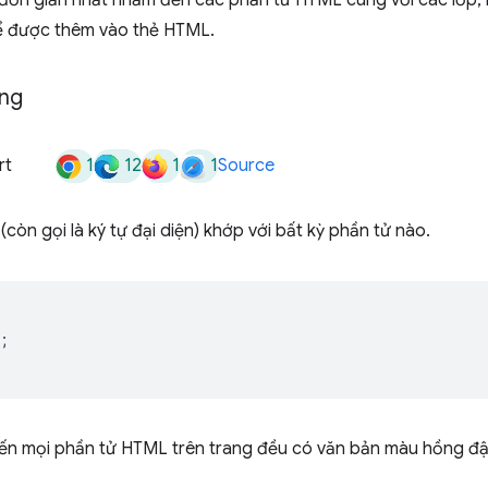
ơn giản nhất nhắm đến các phần tử HTML cùng với các lớp,
hể được thêm vào thẻ HTML.
ung
1
12
1
1
rt
Source
(còn gọi là ký tự đại diện) khớp với bất kỳ phần tử nào.
;
iến mọi phần tử HTML trên trang đều có văn bản màu hồng đ