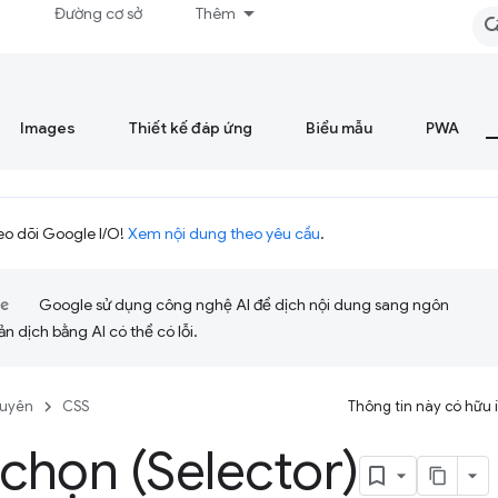
á
Đường cơ sở
Thêm
Images
Thiết kế đáp ứng
Biểu mẫu
PWA
eo dõi Google I/O!
Xem nội dung theo yêu cầu
.
Google sử dụng công nghệ AI để dịch nội dung sang ngôn
ản dịch bằng AI có thể có lỗi.
guyên
CSS
Thông tin này có hữu
 chọn (Selector)