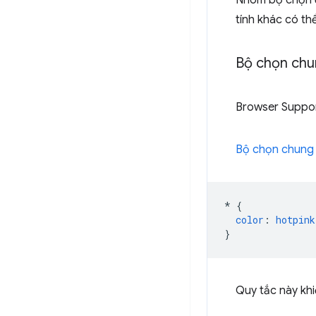
Nhóm bộ chọn đ
tính khác có t
Bộ chọn ch
Browser Suppo
Bộ chọn chung
*
{
color
:
hotpink
}
Quy tắc này kh