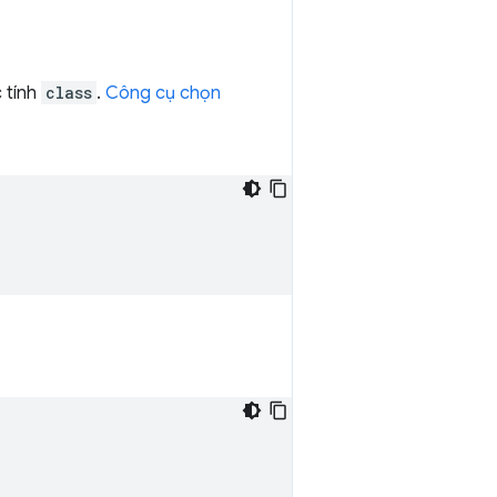
 tính
class
.
Công cụ chọn