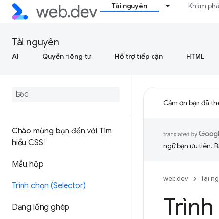
Tài nguyên
Khám ph
Tài nguyên
AI
Quyền riêng tư
Hỗ trợ tiếp cận
HTML
Cảm ơn bạn đã th
Chào mừng bạn đến với Tìm
hiểu CSS!
ngữ bạn ưu tiên. B
Mẫu hộp
web.dev
Tài n
Trình chọn (Selector)
Trình
Dạng lồng ghép