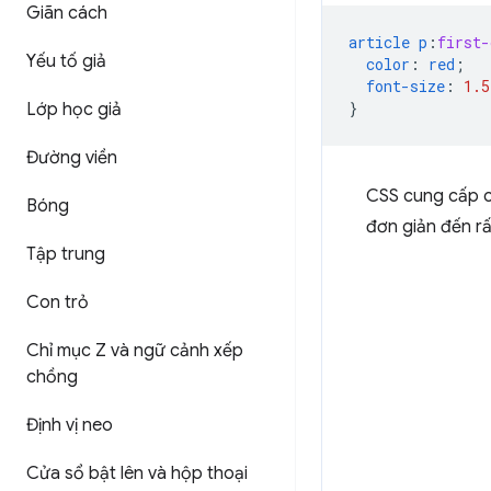
Giãn cách
article
p
:
first-
Yếu tố giả
color
:
red
;
font-size
:
1.5
}
Lớp học giả
Đường viền
CSS cung cấp c
Bóng
đơn giản đến rấ
Tập trung
Con trỏ
Chỉ mục Z và ngữ cảnh xếp
chồng
Định vị neo
Cửa sổ bật lên và hộp thoại