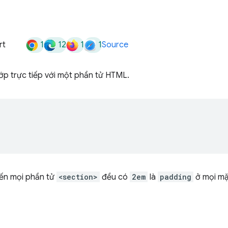
1
12
1
1
rt
Source
p trực tiếp với một phần tử HTML.
iến mọi phần tử
<section>
đều có
2em
là
padding
ở mọi mặ