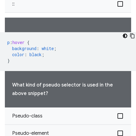
::
p
:
hover
{
background
:
white
;
color
:
black
;
}
What kind of pseudo selector is used in the
above snippet?
Pseudo-class
Pseudo-element