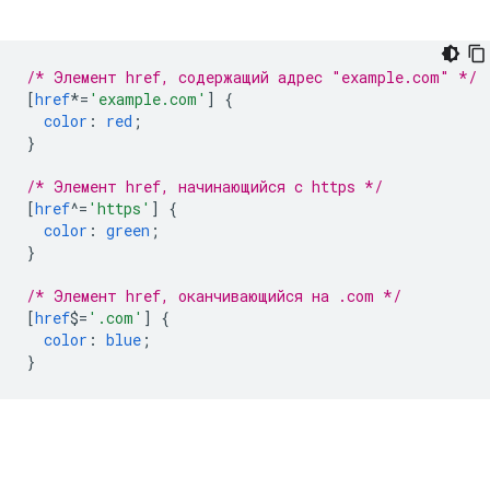
/* Элемент href, содержащий адрес "example.com" */
[
href
*=
'example.com'
]
{
color
:
red
;
}
/* Элемент href, начинающийся с https */
[
href
^=
'https'
]
{
color
:
green
;
}
/* Элемент href, оканчивающийся на .com */
[
href
$=
'.com'
]
{
color
:
blue
;
}