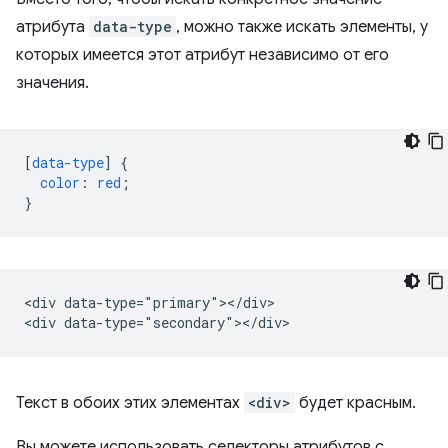
атрибута
data-type
, можно также искать элементы, у
которых имеется этот атрибут независимо от его
значения.
[
data-type
]
{
color
:
red
;
}
<div data-type="primary"></div>

Текст в обоих этих элементах
<div>
будет красным.
Вы можете использовать селекторы атрибутов с