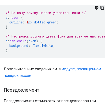
/* На нашу ссылку навели указатель мыши */
a
:
hover
{
outline
:
1
px
dotted
green
;
}
/* Настройка другого цвета фона для всех четных абз
p
:
nth-child
(
even
)
{
background
:
floralwhite
;
}
Дополнительные сведения см. в
модуле, посвященном
псевдоклассам
.
Псевдоэлемент
Псевдоэлементы отличаются от псевдоклассов тем,