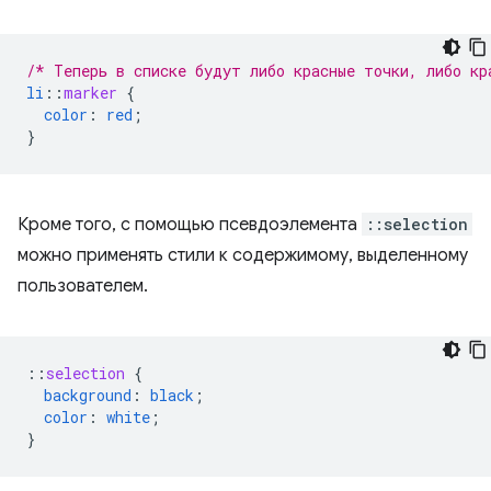
/* Теперь в списке будут либо красные точки, либо кр
li
::
marker
{
color
:
red
;
}
Кроме того, с помощью псевдоэлемента
::selection
можно применять стили к содержимому, выделенному
пользователем.
::
selection
{
background
:
black
;
color
:
white
;
}