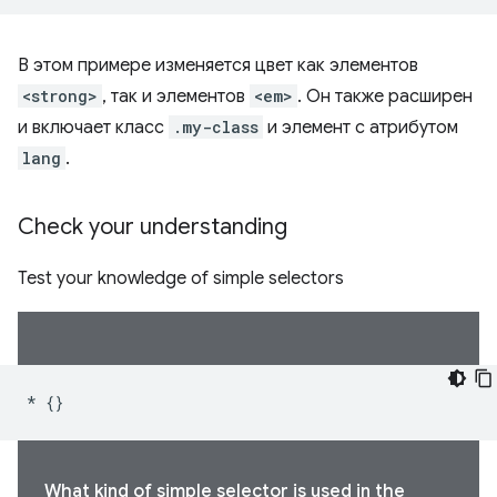
В этом примере изменяется цвет как элементов
<strong>
, так и элементов
<em>
. Он также расширен
и включает класс
.my-class
и элемент с атрибутом
lang
.
Check your understanding
Test your knowledge of simple selectors
*
{}
What kind of simple selector is used in the