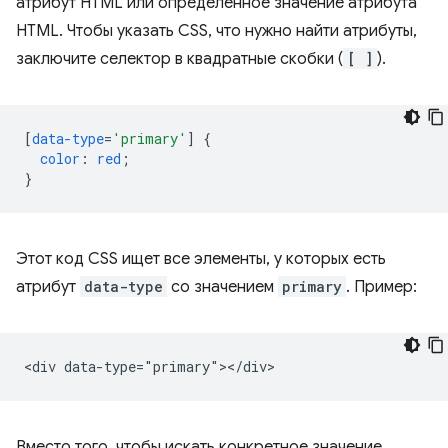
атрибут HTML или определенное значение атрибута
HTML. Чтобы указать CSS, что нужно найти атрибуты,
заключите селектор в квадратные скобки (
[ ]
).
[
data-type
=
'primary'
]
{
color
:
red
;
}
Этот код CSS ищет все элементы, у которых есть
атрибут
data-type
со значением
primary
. Пример:
Вместо того, чтобы искать конкретное значение