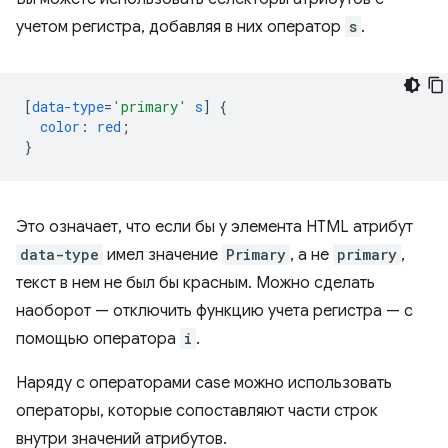
учетом регистра, добавляя в них оператор
s
.
[
data-type
=
'primary'
s
]
{
color
:
red
;
}
Это означает, что если бы у элемента HTML атрибут
data-type
имел значение
Primary
, а не
primary
,
текст в нем не был бы красным. Можно сделать
наоборот — отключить функцию учета регистра — с
помощью оператора
i
.
Наряду с операторами case можно использовать
операторы, которые сопоставляют части строк
внутри значений атрибутов.