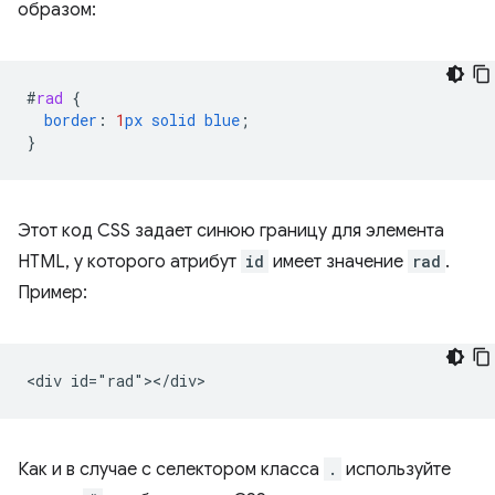
образом:
#
rad
{
border
:
1
px
solid
blue
;
}
Этот код CSS задает синюю границу для элемента
HTML, у которого атрибут
id
имеет значение
rad
.
Пример:
Как и в случае с селектором класса
.
используйте