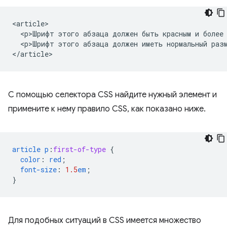
<article>

  <p>Шрифт этого абзаца должен быть красным и более 
  <p>Шрифт этого абзаца должен иметь нормальный разм
С помощью селектора CSS найдите нужный элемент и
примените к нему правило CSS, как показано ниже.
article
p
:
first-of-type
{
color
:
red
;
font-size
:
1.5
em
;
}
Для подобных ситуаций в CSS имеется множество