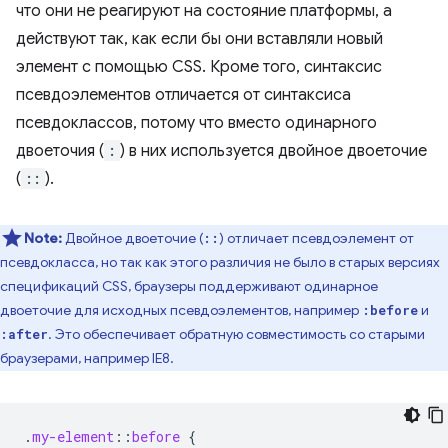
что они не реагируют на состояние платформы, а
действуют так, как если бы они вставляли новый
элемент с помощью CSS. Кроме того, синтаксис
псевдоэлементов отличается от синтаксиса
псевдоклассов, потому что вместо одинарного
двоеточия (
:
) в них используется двойное двоеточие
(
::
).
Note:
Двойное двоеточие (
) отличает псевдоэлемент от
::
псевдокласса, но так как этого различия не было в старых версиях
спецификаций CSS, браузеры поддерживают одинарное
двоеточие для исходных псевдоэлементов, например
и
:before
. Это обеспечивает обратную совместимость со старыми
:after
браузерами, например IE8.
.
my-element
::
before
{