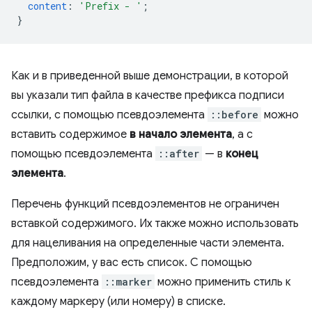
content
:
'Prefix - '
;
}
Как и в приведенной выше демонстрации, в которой
вы указали тип файла в качестве префикса подписи
ссылки, с помощью псевдоэлемента
::before
можно
вставить содержимое
в начало элемента
, а с
помощью псевдоэлемента
::after
— в
конец
элемента
.
Перечень функций псевдоэлементов не ограничен
вставкой содержимого. Их также можно использовать
для нацеливания на определенные части элемента.
Предположим, у вас есть список. С помощью
псевдоэлемента
::marker
можно применить стиль к
каждому маркеру (или номеру) в списке.