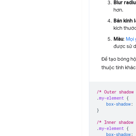
Blur radiu
hơn.
Bán kính 
kích thướ
Màu
:
Mọi 
được sử 
Để tạo bóng hộ
thuộc tính khác
/* Outer shadow
.
my-element
{
box-shadow
:
}
/* Inner shadow 
.
my-element
{
box-shadow
: