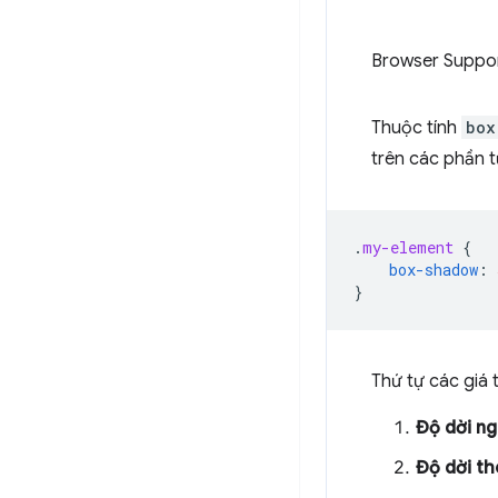
Browser Suppo
Thuộc tính
box
trên các phần t
.
my-element
{
box-shadow
:
}
Thứ tự các giá 
Độ dời n
Độ dời th