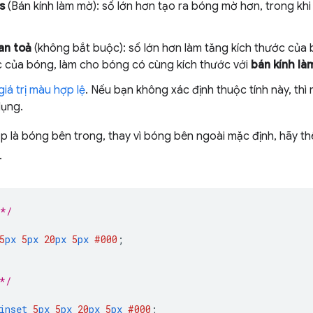
s
(Bán kính làm mờ): số lớn hơn tạo ra bóng mờ hơn, trong khi
lan toả
(không bắt buộc): số lớn hơn làm tăng kích thước của
c của bóng, làm cho bóng có cùng kích thước với
bán kính l
giá trị màu hợp lệ
. Nếu bạn không xác định thuộc tính này, thì
dụng.
p là bóng bên trong, thay vì bóng bên ngoài mặc định, hãy t
.
 */
5
px
5
px
20
px
5
px
#000
;
*/
inset
5
px
5
px
20
px
5
px
#000
;