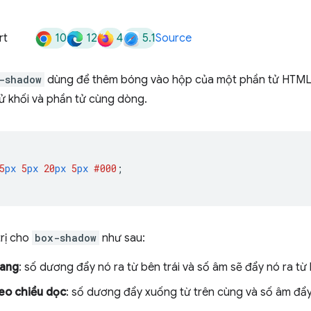
10
12
4
5.1
rt
Source
-shadow
dùng để thêm bóng vào hộp của một phần tử HTML
ử khối và phần tử cùng dòng.
5
px
5
px
20
px
5
px
#000
;
trị cho
box-shadow
như sau:
gang
: số dương đẩy nó ra từ bên trái và số âm sẽ đẩy nó ra từ 
eo chiều dọc
: số dương đẩy xuống từ trên cùng và số âm đẩy