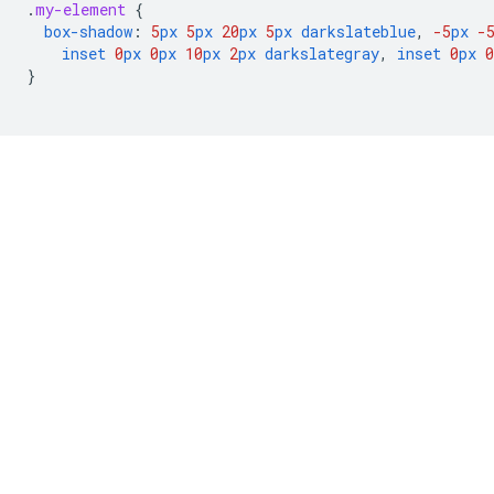
.
my-element
{
box-shadow
:
5
px
5
px
20
px
5
px
darkslateblue
,
-5
px
-
inset
0
px
0
px
10
px
2
px
darkslategray
,
inset
0
px
0
}