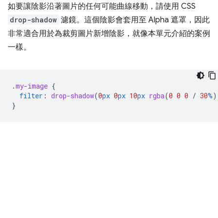
如要讓陰影沿著圖片的任何可能曲線移動，請使用 CSS
drop-shadow
濾鏡。這個陰影會套用至 Alpha 遮罩，因此
非常適合用於為裁剪圖片新增陰影，就像本單元介紹的案例
一樣。
.
my-image
{
filter
:
drop-shadow
(
0
px
0
px
10
px
rgba
(
0
0
0
/
30
%
)
}