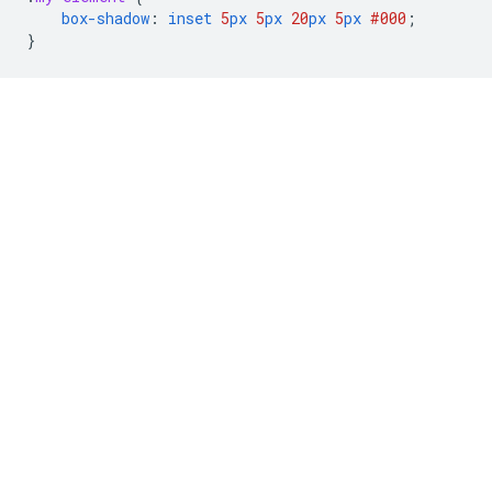
box-shadow
:
inset
5
px
5
px
20
px
5
px
#000
;
}