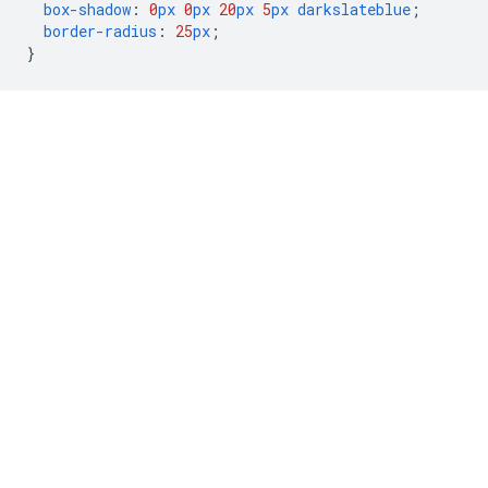
box-shadow
:
0
px
0
px
20
px
5
px
darkslateblue
;
border-radius
:
25
px
;
}