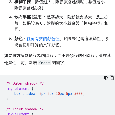
模糊半徑
：數值越大，陰影就會越模糊，數值越小，
陰影就會越銳利。
散布半徑
(選用)：數字越大，陰影就會越大，反之亦
然。如果設為 0，陰影的大小就會與「模糊半徑」
相
同。
顏色
：
任何有效的顏色值
。如果未定義這項屬性，系
統會使用計算的文字顏色。
如要將方塊陰影設為內陰影，而不是預設的外陰影，請在其
他屬性「前」
新增
inset
關鍵字。
/* Outer shadow */
.
my-element
{
box-shadow
:
5
px
5
px
20
px
5
px
#000
;
}
/* Inner shadow */
.
my-element
{