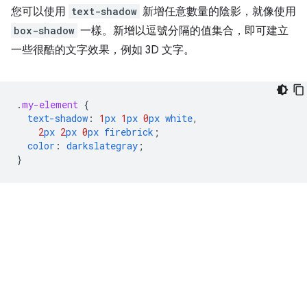
您可以使用
text-shadow
新增任意數量的陰影，就像使用
box-shadow
一樣。新增以逗號分隔的值集合，即可建立
一些很酷的文字效果，例如 3D 文字。
.
my-element
{
text-shadow
:
1
px
1
px
0
px
white
,
2
px
2
px
0
px
firebrick
;
color
:
darkslategray
;
}