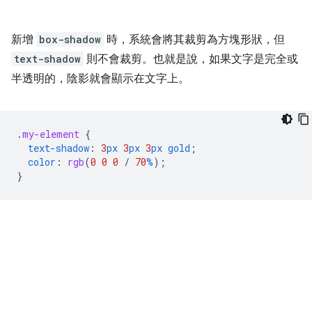
新增
box-shadow
時，系統會將其裁剪為方塊形狀，但
text-shadow
則不會裁剪。也就是說，如果文字是完全或
半透明的，陰影就會顯示在文字上。
.
my-element
{
text-shadow
:
3
px
3
px
3
px
gold
;
color
:
rgb
(
0
0
0
/
70
%
);
}