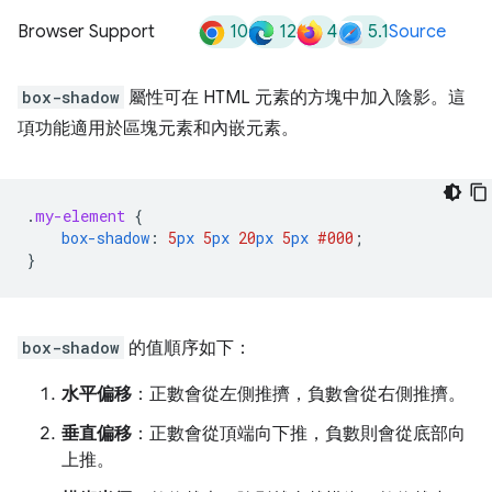
10
12
4
5.1
Browser Support
Source
box-shadow
屬性可在 HTML 元素的方塊中加入陰影。這
項功能適用於區塊元素和內嵌元素。
.
my-element
{
box-shadow
:
5
px
5
px
20
px
5
px
#000
;
}
box-shadow
的值順序如下：
水平偏移
：正數會從左側推擠，負數會從右側推擠。
垂直偏移
：正數會從頂端向下推，負數則會從底部向
上推。