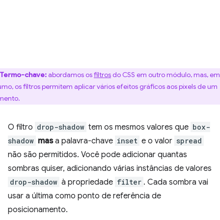
Termo-chave:
abordamos os
filtros
do CSS em outro módulo, mas, em
umo, os filtros permitem aplicar vários efeitos gráficos aos pixels de um
mento.
O filtro
drop-shadow
tem os mesmos valores que
box-
shadow
mas
a palavra-chave
inset
e o valor
spread
não são permitidos. Você pode adicionar quantas
sombras quiser, adicionando várias instâncias de valores
drop-shadow
à propriedade
filter
. Cada sombra vai
usar a última como ponto de referência de
posicionamento.