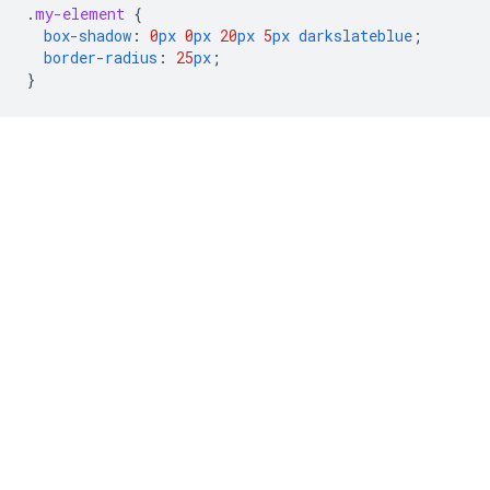
.
my-element
{
box-shadow
:
0
px
0
px
20
px
5
px
darkslateblue
;
border-radius
:
25
px
;
}