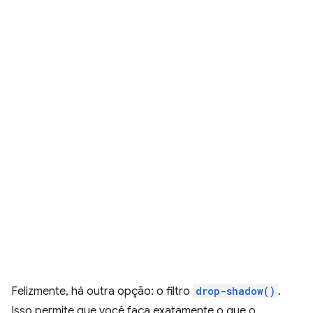
Felizmente, há outra opção: o filtro
drop-shadow()
.
Isso permite que você faça exatamente o que o