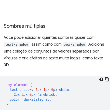
Sombras múltiplas
Você pode adicionar quantas sombras quiser com
text-shadow
, assim como com
box-shadow
. Adicione
uma coleção de conjuntos de valores separados por
vírgulas e crie efeitos de texto muito legais, como texto
3D.
.
my-element
{
text-shadow
:
1
px
1
px
0
px
white
,
2
px
2
px
0
px
firebrick
;
color
:
darkslategray
;
}