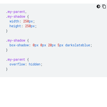
.
my-parent
,
.
my-shadow
{
width
:
250
px
;
height
:
250
px
;
}
.
my-shadow
{
box-shadow
:
0
px
0
px
20
px
5
px
darkslateblue
;
}
.
my-parent
{
overflow
:
hidden
;
}