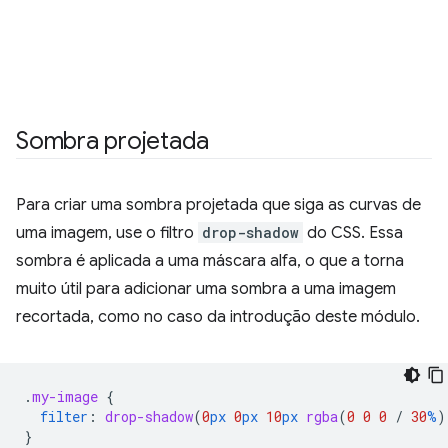
Sombra projetada
Para criar uma sombra projetada que siga as curvas de
uma imagem, use o filtro
drop-shadow
do CSS. Essa
sombra é aplicada a uma máscara alfa, o que a torna
muito útil para adicionar uma sombra a uma imagem
recortada, como no caso da introdução deste módulo.
.
my-image
{
filter
:
drop-shadow
(
0
px
0
px
10
px
rgba
(
0
0
0
/
30
%
)
}