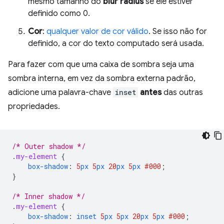
mesmo tamanho do
blur radius
se ele estiver
definido como 0.
Cor
:
qualquer valor de cor válido
. Se isso não for
definido, a cor do texto computado será usada.
Para fazer com que uma caixa de sombra seja uma
sombra interna, em vez da sombra externa padrão,
adicione uma palavra-chave
inset
antes
das outras
propriedades.
/* Outer shadow */
.
my-element
{
box-shadow
:
5
px
5
px
20
px
5
px
#000
;
}
/* Inner shadow */
.
my-element
{
box-shadow
:
inset
5
px
5
px
20
px
5
px
#000
;