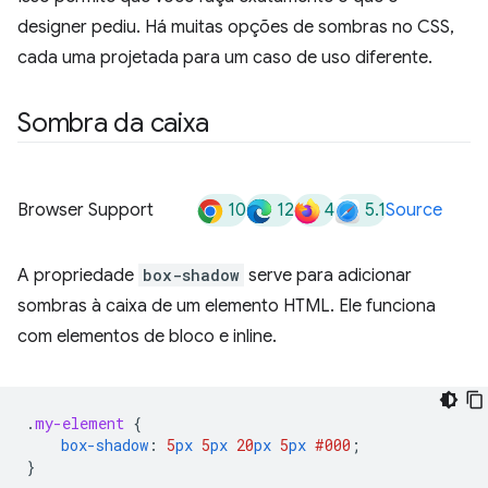
designer pediu. Há muitas opções de sombras no CSS,
cada uma projetada para um caso de uso diferente.
Sombra da caixa
10
12
4
5.1
Browser Support
Source
A propriedade
box-shadow
serve para adicionar
sombras à caixa de um elemento HTML. Ele funciona
com elementos de bloco e inline.
.
my-element
{
box-shadow
:
5
px
5
px
20
px
5
px
#000
;
}