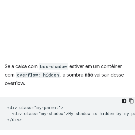
Se a caixa com
box-shadow
estiver em um contêiner
com
overflow: hidden
, a sombra
não
vai sair desse
overflow.
<div class="my-parent">

  <div class="my-shadow">My shadow is hidden by my pa