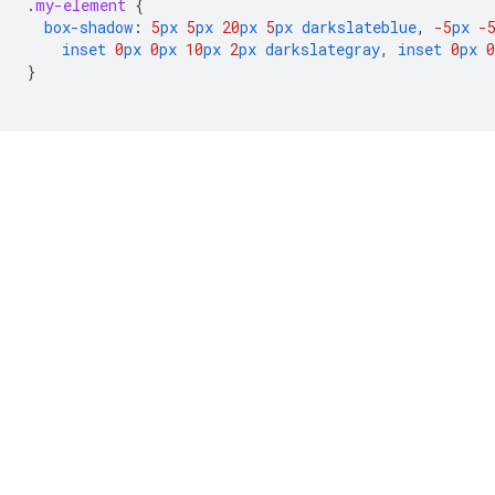
.
my-element
{
box-shadow
:
5
px
5
px
20
px
5
px
darkslateblue
,
-5
px
-
inset
0
px
0
px
10
px
2
px
darkslategray
,
inset
0
px
0
}