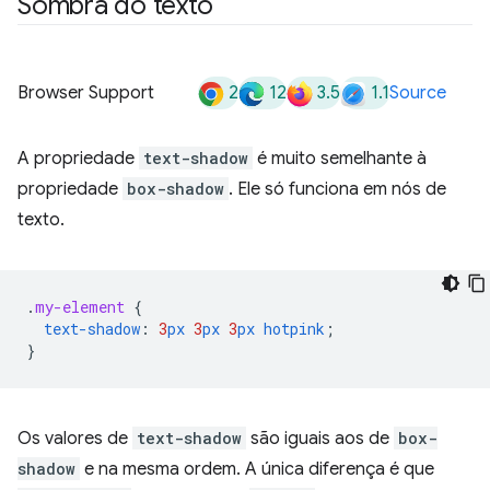
Sombra do texto
2
12
3.5
1.1
Browser Support
Source
A propriedade
text-shadow
é muito semelhante à
propriedade
box-shadow
. Ele só funciona em nós de
texto.
.
my-element
{
text-shadow
:
3
px
3
px
3
px
hotpink
;
}
Os valores de
text-shadow
são iguais aos de
box-
shadow
e na mesma ordem. A única diferença é que