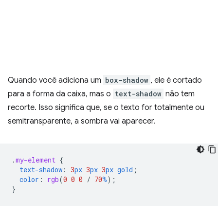
Quando você adiciona um
box-shadow
, ele é cortado
para a forma da caixa, mas o
text-shadow
não tem
recorte. Isso significa que, se o texto for totalmente ou
semitransparente, a sombra vai aparecer.
.
my-element
{
text-shadow
:
3
px
3
px
3
px
gold
;
color
:
rgb
(
0
0
0
/
70
%
);
}