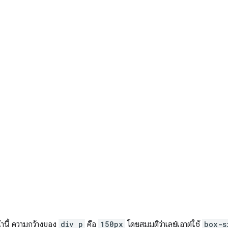
้านี้ ความกว้างของ
div p
คือ
150px
โดยสมมติว่าเลย์เอาต์ใช้
box-s