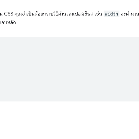
ต์ใน CSS คุณจำเป็นต้องทราบวิธีคำนวณเปอร์เซ็นต์ เช่น
width
จะคํานวณเ
ะกอบหลัก