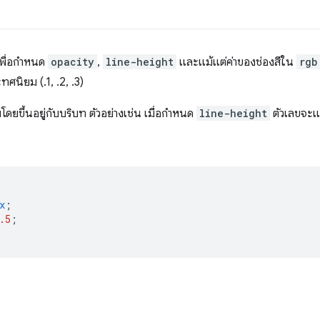
เพื่อกำหนด
opacity
,
line-height
และแม้แต่ค่าของช่องสีใน
rgb
ทศนิยม (.1, .2, .3)
ดยขึ้นอยู่กับบริบท ตัวอย่างเช่น เมื่อกําหนด
line-height
ตัวเลขจะแ
x
;
.5
;