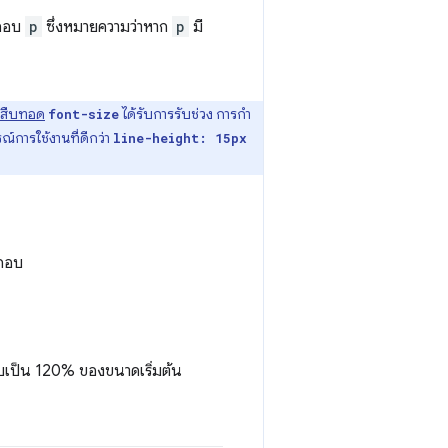
กอบ
p
ซึ่งหมายความว่าหาก
p
มี
รสืบทอด
ได้รับการรับช่วง การกํา
font-size
์การใช้งานที่ดีกว่า
line-height: 15px
กอบ
เป็น 120% ของขนาดเริ่มต้น