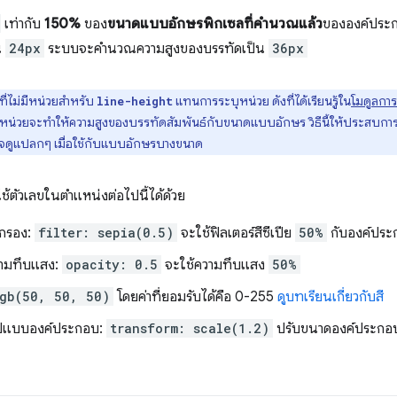
เท่ากับ
150%
ของ
ขนาดแบบอักษรพิกเซลที่คำนวณแล้ว
ขององค์ประ
น
24px
ระบบจะคํานวณความสูงของบรรทัดเป็น
36px
ที่ไม่มีหน่วยสำหรับ
แทนการระบุหน่วย ดังที่ได้เรียนรู้ใน
โมดูลกา
line-height
มีหน่วยจะทําให้ความสูงของบรรทัดสัมพันธ์กับขนาดแบบอักษร วิธีนี้ให้ประสบการณ
าจดูแปลกๆ เมื่อใช้กับแบบอักษรบางขนาด
ช้ตัวเลขในตำแหน่งต่อไปนี้ได้ด้วย
ัวกรอง:
filter: sepia(0.5)
จะใช้ฟิลเตอร์สีซีเปีย
50%
กับองค์ประ
าความทึบแสง:
opacity: 0.5
จะใช้ความทึบแสง
50%
gb(50, 50, 50)
โดยค่าที่ยอมรับได้คือ 0-255
ดูบทเรียนเกี่ยวกับสี
นรูปแบบองค์ประกอบ:
transform: scale(1.2)
ปรับขนาดองค์ประกอบ