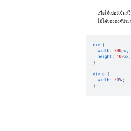
เมื่อใช้เปอร์เซ็น
ใช้ได้ขององค์ปร
div
{
width
:
300
px
;
height
:
100
px
;
}
div
p
{
width
:
50
%
;
}