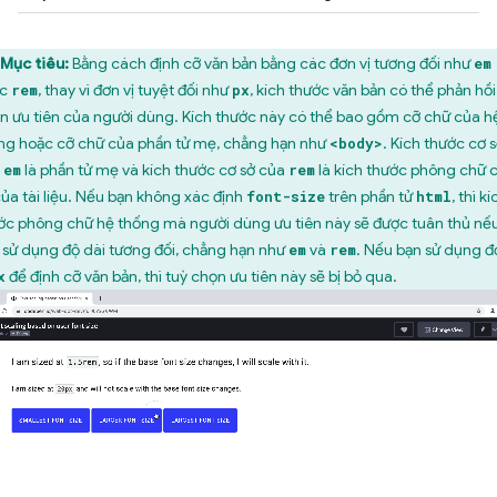
Mục tiêu:
Bằng cách định cỡ văn bản bằng các đơn vị tương đối như
em
ặc
, thay vì đơn vị tuyệt đối như
, kích thước văn bản có thể phản hồi
rem
px
n ưu tiên của người dùng. Kích thước này có thể bao gồm cỡ chữ của h
ng hoặc cỡ chữ của phần tử mẹ, chẳng hạn như
. Kích thước cơ 
<body>
a
là phần tử mẹ và kích thước cơ sở của
là kích thước phông chữ 
em
rem
của tài liệu. Nếu bạn không xác định
trên phần tử
, thì kí
font-size
html
ớc phông chữ hệ thống mà người dùng ưu tiên này sẽ được tuân thủ nế
 sử dụng độ dài tương đối, chẳng hạn như
và
. Nếu bạn sử dụng đ
em
rem
để định cỡ văn bản, thì tuỳ chọn ưu tiên này sẽ bị bỏ qua.
x