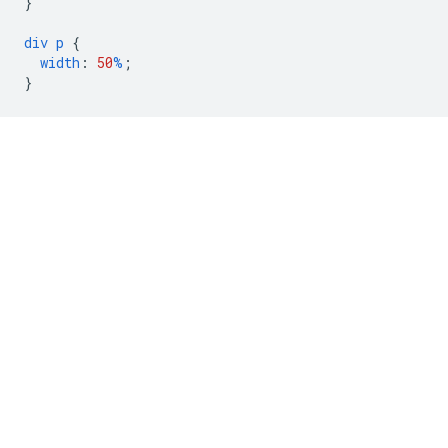
}
div
p
{
width
:
50
%
;
}