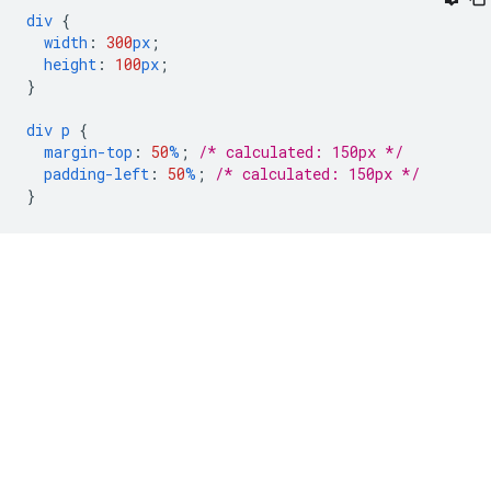
div
{
width
:
300
px
;
height
:
100
px
;
}
div
p
{
margin-top
:
50
%
;
/* calculated: 150px */
padding-left
:
50
%
;
/* calculated: 150px */
}