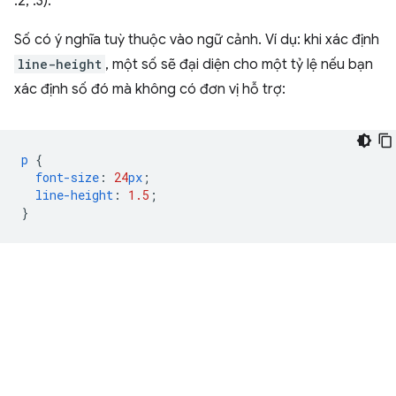
.2, .3).
Số có ý nghĩa tuỳ thuộc vào ngữ cảnh. Ví dụ: khi xác định
line-height
, một số sẽ đại diện cho một tỷ lệ nếu bạn
xác định số đó mà không có đơn vị hỗ trợ:
p
{
font-size
:
24
px
;
line-height
:
1.5
;
}