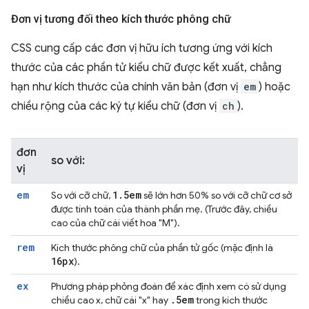
Đơn vị tương đối theo kích thước phông chữ
CSS cung cấp các đơn vị hữu ích tương ứng với kích
thước của các phần tử kiểu chữ được kết xuất, chẳng
hạn như kích thước của chính văn bản (đơn vị
em
) hoặc
chiều rộng của các ký tự kiểu chữ (đơn vị
ch
).
đơn
so với:
vị
em
1
.
5em
So với cỡ chữ,
sẽ lớn hơn 50% so với cỡ chữ cơ sở
được tính toán của thành phần mẹ. (Trước đây, chiều
cao của chữ cái viết hoa "M").
rem
Kích thước phông chữ của phần tử gốc (mặc định là
16px
).
ex
Phương pháp phỏng đoán để xác định xem có sử dụng
.
5em
chiều cao x, chữ cái "x" hay
trong kích thước