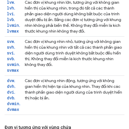
lvw
,
Các đơn vị khung nhìn lớn, tương ứng với không gian
lvh
,
hiển thị của khung nhìn, trong đó tất cả các thành
lvi
,
phần giao diện người dùng không bắt buộc của trình
lvb
,
duyệt đều bị ẩn. Bằng các đơn vị tương ứng với khung
lvmin
,
nhìn không phải biến thể. Không thay đổi miễn là kích
lvmax
thước khung nhìn không thay đổi.
svw
,
Các đơn vị khung nhìn nhỏ, tương ứng với không gian
svh
,
hiển thị của khung nhìn với tất cả các thành phần giao
svi
,
diện người dùng trình duyệt không bắt buộc đều hiển
svb
,
thị. Không thay đổi miễn là kích thước khung nhìn
svmin
,
không thay đổi.
svmax
dvw
,
Các đơn vị khung nhìn động, tương ứng với không
dvh
,
gian hiển thị hiện tại của khung nhìn. Thay đổi khi các
dvi
,
thành phần giao diện người dùng của trình duyệt hiển
dvb
,
thị hoặc bị ẩn.
dvmin
,
dvmax
Đơn vị tương ứng với vùng chứa