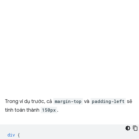
Trong ví dụ trước, cả
margin-top
và
padding-left
sẽ
tính toán thành
150px
.
div
{