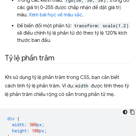
Trong các kênh màu:
rgb(50, 50, 50)
, trong đó
các giá trị 0-255 được chấp nhận để đặt giá trị
màu.
Xem bài học về màu sắc
.
Để biến đổi một phần tử:
transform: scale(1.2)
sẽ điều chỉnh tỷ lệ phần tử đó theo tỷ lệ 120% kích
thước ban đầu.
Tỷ lệ phần trăm
Khi sử dụng tỷ lệ phần trăm trong CSS, bạn cần biết
cách tính tỷ lệ phần trăm. Ví dụ:
width
được tính theo tỷ
lệ phần trăm chiều rộng có sẵn trong phần tử mẹ.
div
{
width
:
300
px
;
height
:
100
px
;