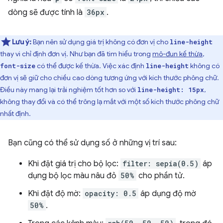
dòng sẽ được tính là
36px
.
Lưu ý:
Bạn nên sử dụng giá trị không có đơn vị cho
line-height
thay vì chỉ định đơn vị. Như bạn đã tìm hiểu trong
mô-đun kế thừa
,
có thể được kế thừa. Việc xác định
không có
font-size
line-height
đơn vị sẽ giữ cho chiều cao dòng tương ứng với kích thước phông chữ.
Điều này mang lại trải nghiệm tốt hơn so với
,
line-height: 15px
không thay đổi và có thể trông lạ mắt với một số kích thước phông chữ
nhất định.
Bạn cũng có thể sử dụng số ở những vị trí sau:
Khi đặt giá trị cho bộ lọc:
filter: sepia(0.5)
áp
dụng bộ lọc màu nâu đỏ
50%
cho phần tử.
Khi đặt độ mờ:
opacity: 0.5
áp dụng độ mờ
50%
.