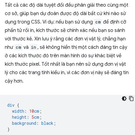
Tất cả các độ dài tuyệt đối đều phân giải theo cùng một
cơ sở, giúp bạn dự đoán được độ dài bất cứ khi nào sử
dụng trong CSS. Ví dụ: nếu bạn sử dụng
cm
để định cỡ
phần tử rồi in, kích thước sẽ chính xác nếu bạn so sánh
với thước kẻ. Xin lưu ý rằng các đơn vị vật lý, chẳng hạn
như
cm
và
in
, sẽ không hiển thị một cách đáng tin cậy
ở các kích thước đó trên màn hình do sự khác biệt về
kích thước pixel. Tốt nhất là bạn nên sử dụng đơn vị vật
lý cho các trang tính kiểu in, vì các đơn vị này sẽ đáng tin
cậy hơn.
div
{
width
:
10
cm
;
height
:
5
cm
;
background
:
black
;
}