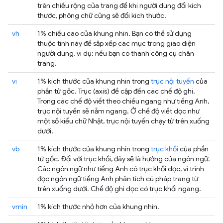
trên chiều rộng của trang để khi người dùng đổi kích
thước, phông chữ cũng sẽ đổi kích thước.
vh
1% chiều cao của khung nhìn. Bạn có thể sử dụng
thuộc tính này để sắp xếp các mục trong giao diện
người dùng, ví dụ: nếu bạn có thanh công cụ chân
trang.
vi
1% kích thước của khung nhìn trong
trục nội tuyến
của
phần tử gốc. Trục (axis) đề cập đến các chế độ ghi.
Trong các chế độ viết theo chiều ngang như tiếng Anh,
trục nội tuyến sẽ nằm ngang. Ở chế độ viết dọc như
một số kiểu chữ Nhật, trục nội tuyến chạy từ trên xuống
dưới.
vb
1% kích thước của khung nhìn trong
trục khối
của phần
tử gốc. Đối với trục khối, đây sẽ là hướng của ngôn ngữ.
Các ngôn ngữ như tiếng Anh có trục khối dọc, vì trình
đọc ngôn ngữ tiếng Anh phân tích cú pháp trang từ
trên xuống dưới. Chế độ ghi dọc có trục khối ngang.
vmin
1% kích thước nhỏ hơn của khung nhìn.