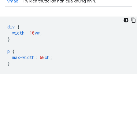
vmax
1% kích thước lớn hơn của khung nhìn.
div
{
width
:
10
vw
;
}
p
{
max-width
:
60
ch
;
}