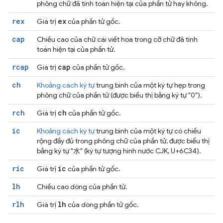
phông chữ đã tính toán hiện tại của phần tử hay không.
rex
ex
Giá trị
của phần tử gốc.
cap
Chiều cao của chữ cái viết hoa trong cỡ chữ đã tính
toán hiện tại của phần tử.
rcap
cap
Giá trị
của phần tử gốc.
ch
Khoảng cách ký tự
trung bình của một ký tự hẹp trong
phông chữ của phần tử (được biểu thị bằng ký tự "0").
rch
ch
Giá trị
của phần tử gốc.
ic
Khoảng cách ký tự
trung bình của một ký tự có chiều
rộng đầy đủ trong phông chữ của phần tử, được biểu thị
bằng ký tự "水" (ký tự tượng hình nước CJK, U+6C34).
ric
ic
Giá trị
của phần tử gốc.
lh
Chiều cao dòng của phần tử.
rlh
lh
Giá trị
của dòng phần tử gốc.