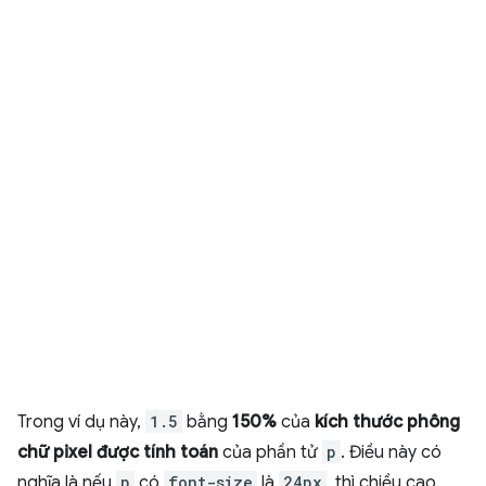
Trong ví dụ này,
1.5
bằng
150%
của
kích thước phông
chữ pixel được tính toán
của phần tử
p
. Điều này có
nghĩa là nếu
p
có
font-size
là
24px
, thì chiều cao