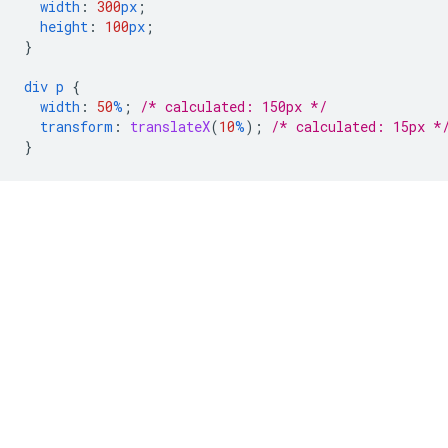
width
:
300
px
;
height
:
100
px
;
}
div
p
{
width
:
50
%
;
/* calculated: 150px */
transform
:
translateX
(
10
%
);
/* calculated: 15px *
}