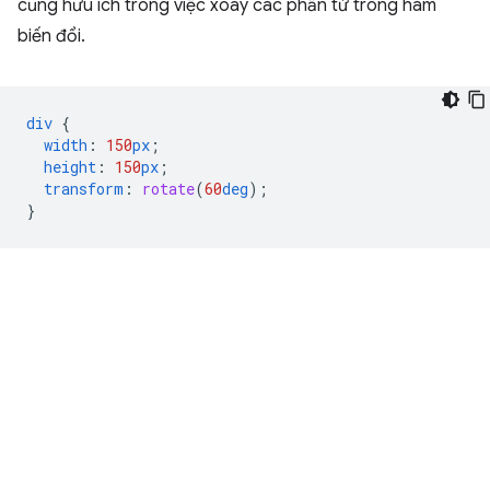
cũng hữu ích trong việc xoay các phần tử trong hàm
biến đổi.
div
{
width
:
150
px
;
height
:
150
px
;
transform
:
rotate
(
60
deg
);
}