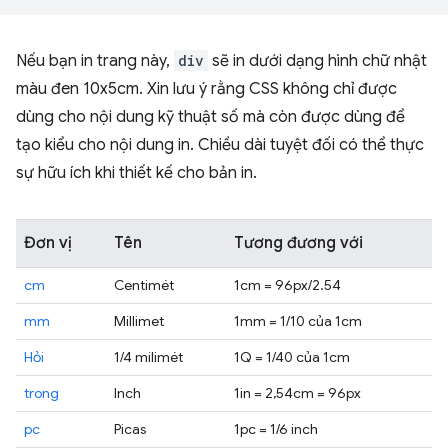
Nếu bạn in trang này,
div
sẽ in dưới dạng hình chữ nhật
màu đen 10x5cm. Xin lưu ý rằng CSS không chỉ được
dùng cho nội dung kỹ thuật số mà còn được dùng để
tạo kiểu cho nội dung in. Chiều dài tuyệt đối có thể thực
sự hữu ích khi thiết kế cho bản in.
Đơn vị
Tên
Tương đương với
cm
Centimét
1cm = 96px/2.54
mm
Millimet
1mm = 1/10 của 1cm
Hỏi
1/4 milimét
1Q = 1/40 của 1cm
trong
Inch
1in = 2,54cm = 96px
pc
Picas
1pc = 1/6 inch