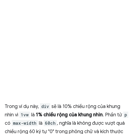
Trong ví dụ này,
div
sẽ là 10% chiều rộng của khung
nhìn vì
1vw
là
1% chiều rộng của khung nhìn
. Phần tử
p
có
max-width
là
60ch
, nghĩa là không được vượt quá
chiều rộng 60 ký tự "0" trong phông chữ và kích thước