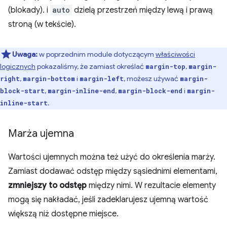
(blokady). i
auto
dzielą przestrzeń między lewą i prawą
stroną (w tekście).
Uwaga:
w poprzednim module dotyczącym
właściwości
logicznych
pokazaliśmy, że zamiast określać
,
margin-top
margin-
,
i
, możesz używać
right
margin-bottom
margin-left
margin-
,
,
i
block-start
margin-inline-end
margin-block-end
margin-
.
inline-start
Marża ujemna
Wartości ujemnych można też użyć do określenia marży.
Zamiast dodawać odstęp między sąsiednimi elementami,
zmniejszy to odstęp
między nimi. W rezultacie elementy
mogą się nakładać, jeśli zadeklarujesz ujemną wartość
większą niż dostępne miejsce.