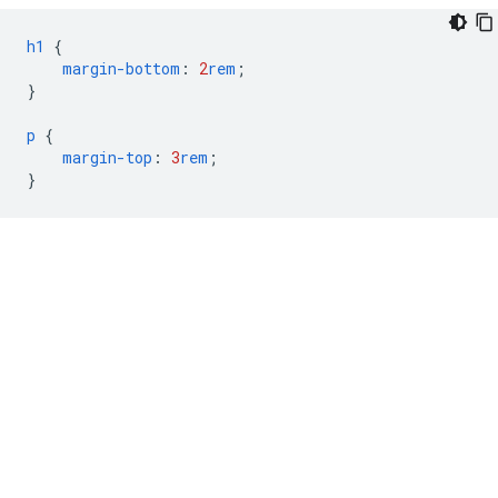
h1
{
margin-bottom
:
2
rem
;
}
p
{
margin-top
:
3
rem
;
}