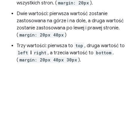
wszystkich stron. (
margin: 20px
).
Dwie wartości: pierwsza wartość zostanie
zastosowana na górze i na dole, a druga wartość
zostanie zastosowana po lewej i prawej stronie.
(
margin: 20px 40px
)
Trzy wartości: pierwsza to
top
, druga wartość to
left
i
right
, a trzecia wartość to
bottom
.
(
margin: 20px 40px 30px
).