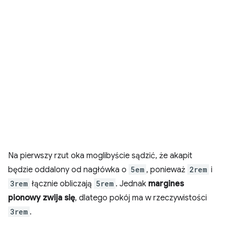
Na pierwszy rzut oka moglibyście sądzić, że akapit
będzie oddalony od nagłówka o
5em
, ponieważ
2rem
i
3rem
łącznie obliczają
5rem
. Jednak
margines
pionowy zwija się
, dlatego pokój ma w rzeczywistości
3rem
.