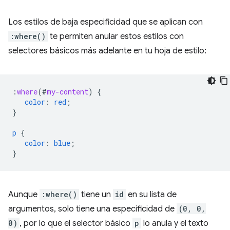
Los estilos de baja especificidad que se aplican con
:where()
te permiten anular estos estilos con
selectores básicos más adelante en tu hoja de estilo:
:
where
(
#
my-content
)
{
color
:
red
;
}
p
{
color
:
blue
;
}
Aunque
:where()
tiene un
id
en su lista de
argumentos, solo tiene una especificidad de
(0, 0,
0)
, por lo que el selector básico
p
lo anula y el texto