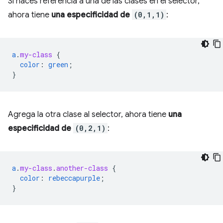
Si haces referencia a una de las clases en el selector,
ahora tiene
una especificidad de
(0,1,1)
:
a
.
my-class
{
color
:
green
;
}
Agrega la otra clase al selector, ahora tiene
una
especificidad de
(0,2,1)
:
a
.
my-class
.
another-class
{
color
:
rebeccapurple
;
}