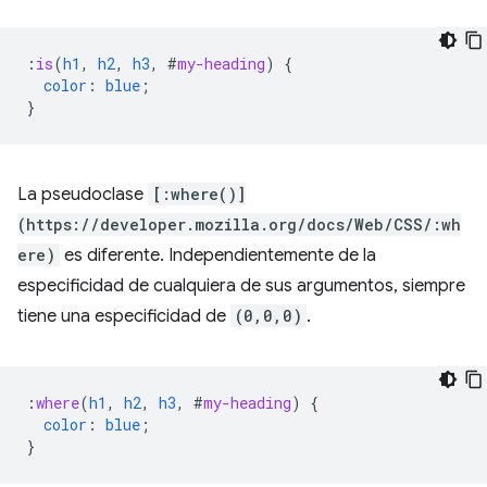
:
is
(
h1
,
h2
,
h3
,
#
my-heading
)
{
color
:
blue
;
}
La pseudoclase
[:where()]
(https://developer.mozilla.org/docs/Web/CSS/:wh
ere)
es diferente. Independientemente de la
especificidad de cualquiera de sus argumentos, siempre
tiene una especificidad de
(0,0,0)
.
:
where
(
h1
,
h2
,
h3
,
#
my-heading
)
{
color
:
blue
;
}