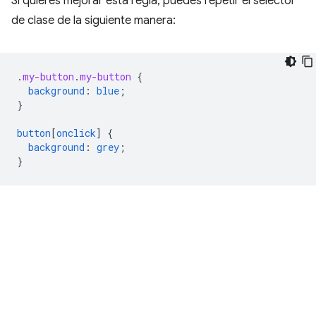
Si quieres mejorar esta regla, puedes repetir el selector
de clase de la siguiente manera:
.
my-button
.
my-button
{
background
:
blue
;
}
button
[
onclick
]
{
background
:
grey
;
}