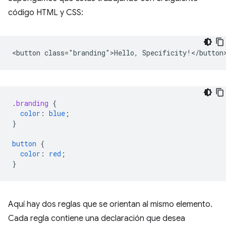
código HTML y CSS:
.
branding
{
color
:
blue
;
}
button
{
color
:
red
;
}
Aquí hay dos reglas que se orientan al mismo elemento.
Cada regla contiene una declaración que desea