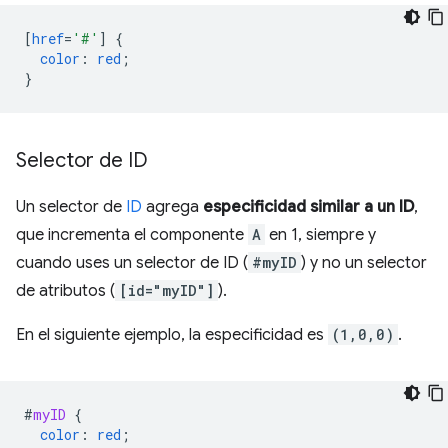
[
href
=
'#'
]
{
color
:
red
;
}
Selector de ID
Un selector de
ID
agrega
especificidad similar a un ID
,
que incrementa el componente
A
en 1, siempre y
cuando uses un selector de ID (
#myID
) y no un selector
de atributos (
[id="myID"]
).
En el siguiente ejemplo, la especificidad es
(1,0,0)
.
#
myID
{
color
:
red
;