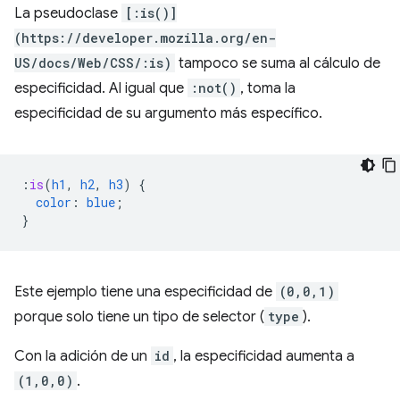
La pseudoclase
[:is()]
(https://developer.mozilla.org/en-
US/docs/Web/CSS/:is)
tampoco se suma al cálculo de
especificidad. Al igual que
:not()
, toma la
especificidad de su argumento más específico.
:
is
(
h1
,
h2
,
h3
)
{
color
:
blue
;
}
Este ejemplo tiene una especificidad de
(0,0,1)
porque solo tiene un tipo de selector (
type
).
Con la adición de un
id
, la especificidad aumenta a
(1,0,0)
.