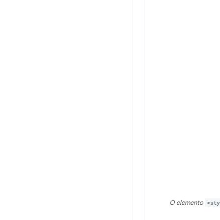
O elemento
<st