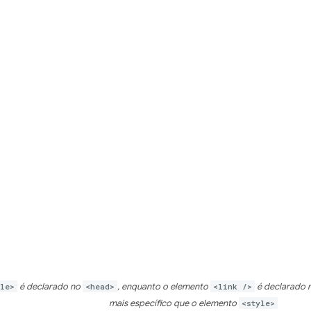
yle>
é declarado no
<head>
, enquanto o elemento
<link />
é declarado 
mais específico que o elemento
<style>