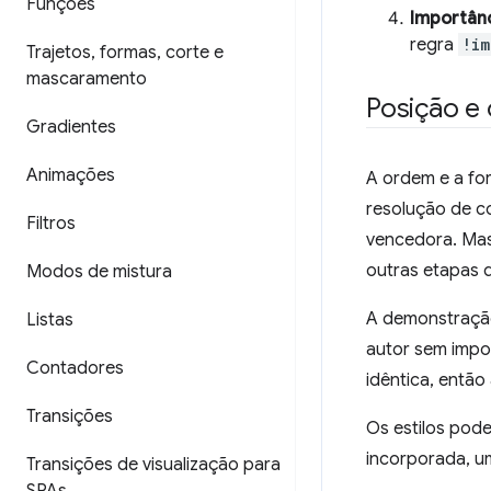
Funções
Importân
regra
!im
Trajetos
,
formas
,
corte e
mascaramento
Posição e
Gradientes
Animações
A ordem e a fo
resolução de co
Filtros
vencedora. Mas 
outras etapas 
Modos de mistura
A demonstração 
Listas
autor sem impo
Contadores
idêntica, então
Transições
Os estilos pod
incorporada, u
Transições de visualização para