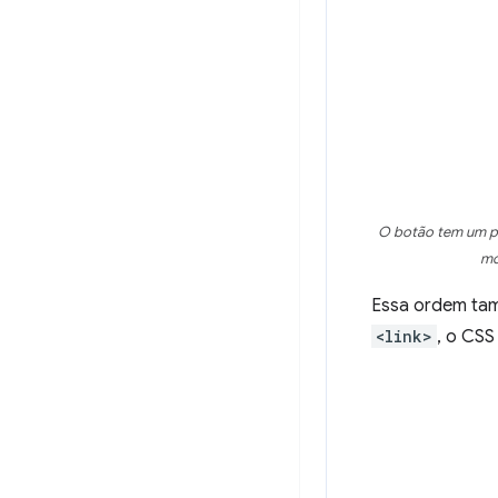
O botão tem um pl
mo
Essa ordem tam
<link>
, o CSS