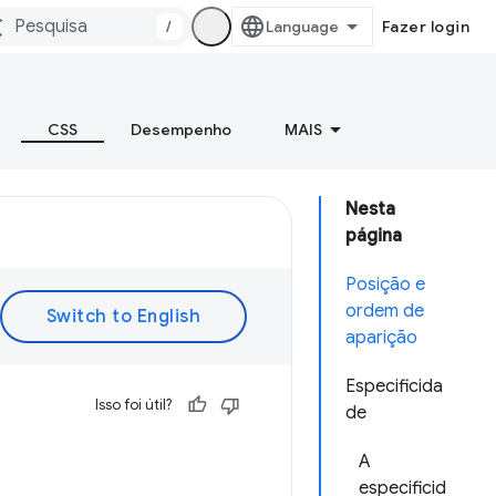
/
Fazer login
CSS
Desempenho
MAIS
Nesta
página
Posição e
ordem de
aparição
Especificida
Isso foi útil?
de
A
especificid