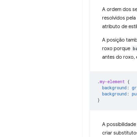
A ordem dos se
resolvidos pel
atributo de es
A posição tamb
roxo porque
b
antes do roxo, 
.
my-element
{
background
:
gr
background
:
pu
}
A possibilidad
criar substitu