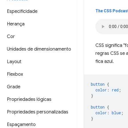
Especificidade
The CSS Podcast
Herança
Cor
CSS significa "
Unidades de dimensionamento
regras CSS se 
fica azul.
Layout
Flexbox
button
{
Grade
color
:
red
;
}
Propriedades lógicas
button
{
Propriedades personalizadas
color
:
blue
;
}
Espaçamento