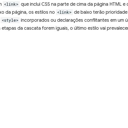
um
<link>
que inclui CSS na parte de cima da página HTML e
xo da página, os estilos no
<link>
de baixo terão prioridad
s
<style>
incorporados ou declarações conflitantes em um ú
 etapas da cascata forem iguais, o último estilo vai prevalecer