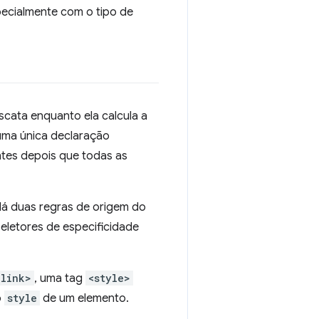
pecialmente com o tipo de
cata enquanto ela calcula a
 uma única declaração
ntes depois que todas as
Há duas regras de origem do
letores de especificidade
<link>
, uma tag
<style>
o
style
de um elemento.