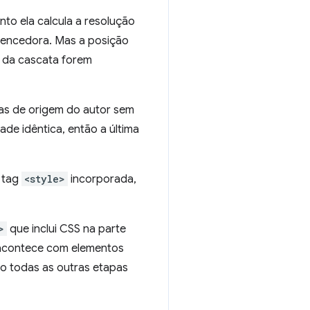
o ela calcula a resolução
 vencedora. Mas a posição
s da cascata forem
ras de origem do autor sem
de idêntica, então a última
 tag
<style>
incorporada,
>
que inclui CSS na parte
 acontece com elementos
o todas as outras etapas