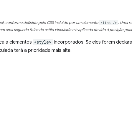
ul, conforme definido pelo CSS incluído por um elemento
<link />
. Uma r
em uma segunda folha de estilo vinculada e é aplicada devido à posição post
ca a elementos
<style>
incorporados. Se eles forem decla
culada terá a prioridade mais alta.