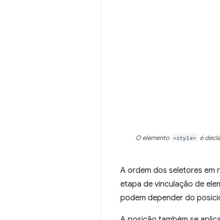
O elemento
<style>
é decl
A ordem dos seletores em r
etapa de vinculação de ele
podem depender do posici
A posição também se aplica