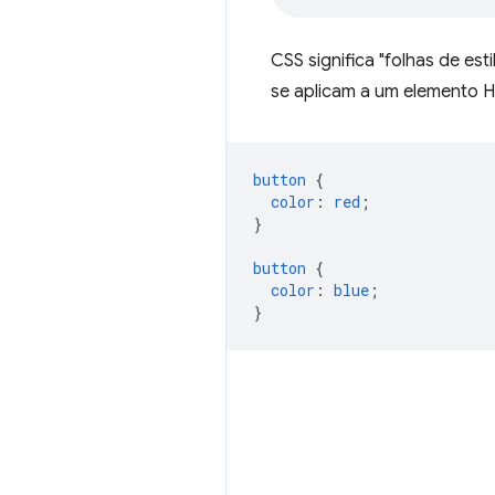
CSS significa "folhas de es
se aplicam a um elemento HT
button
{
color
:
red
;
}
button
{
color
:
blue
;
}