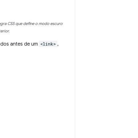
egra CSS que define o modo escuro
erior.
rados antes de um
<link>
,