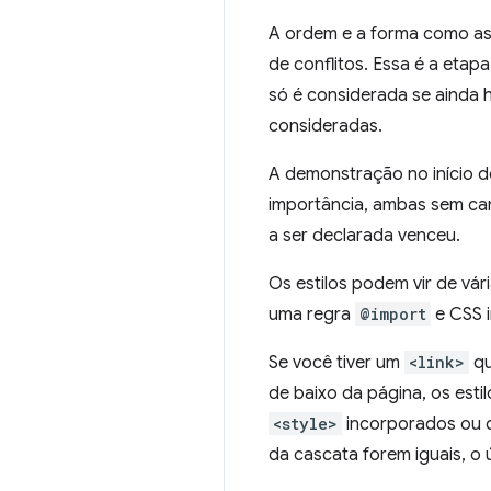
A ordem e a forma como as
de conflitos. Essa é a eta
só é considerada se ainda 
consideradas.
A demonstração no início d
importância, ambas sem cam
a ser declarada venceu.
Os estilos podem vir de v
uma regra
@import
e CSS i
Se você tiver um
<link>
qu
de baixo da página, os esti
<style>
incorporados ou d
da cascata forem iguais, o ú