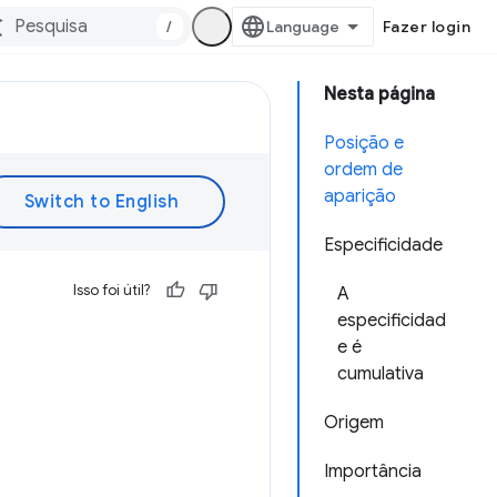
/
Fazer login
Nesta página
Posição e
ordem de
aparição
Especificidade
Isso foi útil?
A
especificidad
e é
cumulativa
Origem
Importância