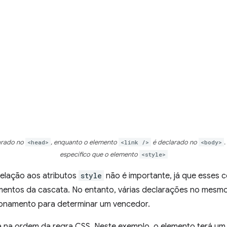
arado no
<head>
, enquanto o elemento
<link />
é declarado no
<body>
.
específico que o elemento
<style>
elação aos atributos
style
não é importante, já que esses co
mentos da cascata. No entanto, várias declarações no mesmo 
onamento para determinar um vencedor.
 na ordem da regra CSS. Neste exemplo, o elemento terá um