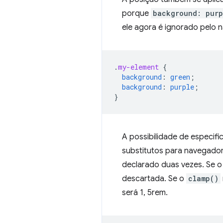
porque
background: purp
ele agora é ignorado pelo 
.
my-element
{
background
:
green
;
background
:
purple
;
}
A possibilidade de especif
substitutos para navegador
declarado duas vezes. Se 
descartada. Se o
clamp()
será 1, 5rem.