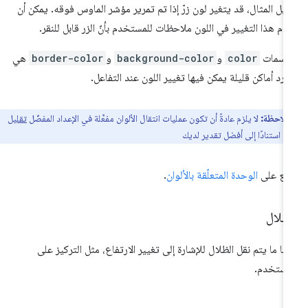
يل المثال، قد يتغير لون زرّ إذا تم تمرير مؤشر الماوس فوقه. يمكن أن
دّم هذا التغيير في اللون ملاحظات للمستخدم بأنّ الزر قابل للنقر.
ّ سمات
color
و
background-color
و
border-color
هي
رد أماكن قليلة يمكن فيها تغيير اللون عند التفاعل.
ملاحظة:
لا يلزم عادةً أن تكون عمليات انتقال الألوان مفعَّلة في الإعداد المفضّل
تقليل
ة
. استنادًا إلى أفضل تقدير لديك
ّلِع على
الوحدة المتعلّقة بالألوان
.
ظلال
لبًا ما يتم نقل الظلال للإشارة إلى تغيير الارتفاع، مثل التركيز على
مستخدم.