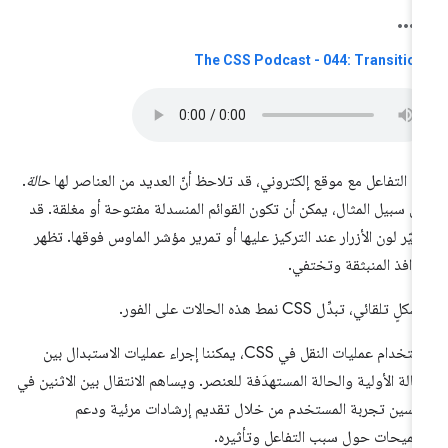
The CSS Podcast - 044: Transitio
د التفاعل مع موقع إلكتروني، قد تلاحظ أنّ العديد من العناصر لها
حالة
.
ى سبيل المثال، يمكن أن تكون القوائم المنسدلة مفتوحة أو مغلقة. قد
غيّر لون الأزرار عند التركيز عليها أو تمرير مؤشر الماوس فوقها. تظهر
نوافذ المنبثقة وتختفي.
لٍ تلقائي، تبدِّل CSS نمط هذه الحالات على الفور.
باستخدام عمليات النقل في CSS، يمكننا إجراء عمليات الاستبدال بين
حالة الأولية والحالة المستهدَفة للعنصر. ويساهم الانتقال بين الاثنين في
سين تجربة المستخدم من خلال تقديم إرشادات مرئية ودعم
لميحات حول سبب التفاعل وتأثيره.