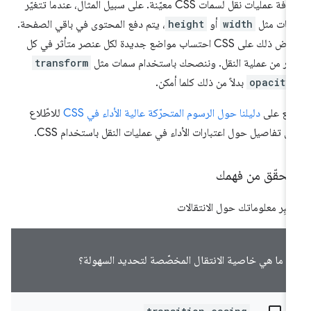
إضافة عمليات نقل لسمات CSS معيّنة. على سبيل المثال، عندما تتغيّر
مات مثل
width
أو
height
، يتم دفع المحتوى في باقي الصفحة.
يفرض ذلك على CSS احتساب مواضع جديدة لكل عنصر متأثر في كل
ار من عملية النقل. وننصحك باستخدام سمات مثل
transform
opacity
بدلاً من ذلك كلما أمكن.
ّلِع على
دليلنا حول الرسوم المتحرّكة عالية الأداء في CSS
للاطّلاع
ى تفاصيل حول اعتبارات الأداء في عمليات النقل باستخدام CSS.
لتحقّق من فهمك
تبِر معلوماتك حول الانتقالات
ما هي خاصية الانتقال المخصّصة لتحديد السهولة؟