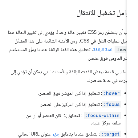
وامل تشغيل الانتقال
 أن يتضمّن رمز CSS تغيير حالة
و
حدثًا يؤدي إلى تغيير الحالة هذا
يل عمليات النقل في CSS. ومن الأمثلة الشائعة على هذا المشغّل
:hove
الفئة الزائفة
. تتطابق هذه الفئة الزائفة عندما يمرّر المستخدم
شر الماوس فوق عنصر.
 ما يلي قائمة ببعض الفئات الزائفة والأحداث التي يمكن أن تؤدي إلى
ييرات في حالة عناصرك.
:hover
: تتطابق إذا كان المؤشر فوق العنصر.
:focus
: تتطابق إذا كان التركيز على العنصر.
:focus-within
: تتطابق إذا كان العنصر أو أي من
سلفه مركّزًا عليه.
:target
: يتطابق عندما يتطابق
جزء
عنوان URL الحالي