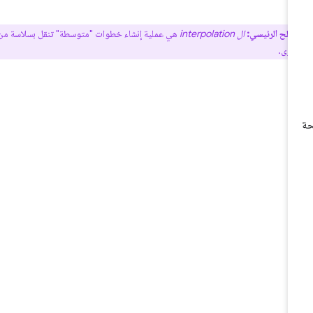
طلح الرئيسي:
ال interpolation
هي عملية إنشاء خطوات "متوسطة" تنقل بسلاسة من
خرى.