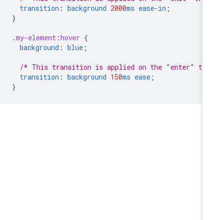
transition
:
background
2000
ms
ease-in
;
}
.
my-element
:
hover
{
background
:
blue
;
/* This transition is applied on the "enter" tr
transition
:
background
150
ms
ease
;
}