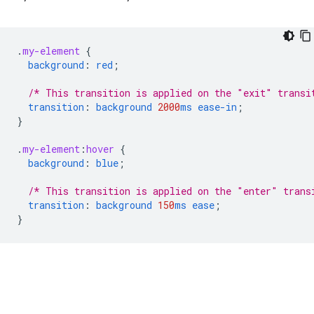
.
my-element
{
background
:
red
;
/* This transition is applied on the "exit" transi
transition
:
background
2000
ms
ease-in
;
}
.
my-element
:
hover
{
background
:
blue
;
/* This transition is applied on the "enter" trans
transition
:
background
150
ms
ease
;
}