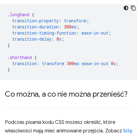
.
longhand
{
transition-property
:
transform
;
transition-duration
:
300
ms
;
transition-timing-function
:
ease-in-out
;
transition-delay
:
0
s
;
}
.
shorthand
{
transition
:
transform
300
ms
ease-in-out
0
s
;
}
Co można
,
a co nie można przenieść?
Podczas pisania kodu CSS możesz określić, które
właściwości mają mieć animowane przejścia. Zobacz
listę