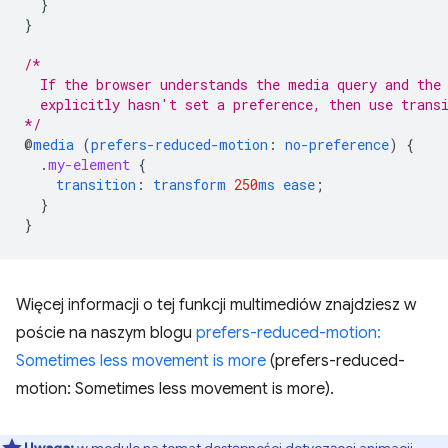
}
}
/*
  If the browser understands the media query and the
  explicitly hasn't set a preference, then use trans
*/
@
media
(
prefers-reduced-motion
:
no-preference
)
{
.
my-element
{
transition
:
transform
250
ms
ease
;
}
}
Więcej informacji o tej funkcji multimediów znajdziesz w
poście na naszym blogu
prefers-reduced-motion:
Sometimes less movement is more
(prefers-reduced-
motion: Sometimes less movement is more).
Uwaga:
w module na temat dostępności dotyczącej
animacji