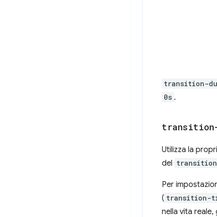
transition-d
0s
.
transition
Utilizza la prop
del
transitio
Per impostazione
(
transition-t
nella vita reale