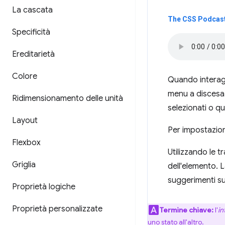
La cascata
The CSS Podcast 
Specificità
Ereditarietà
Colore
Quando interagi
menu a discesa 
Ridimensionamento delle unità
selezionati o q
Layout
Per impostazione
Flexbox
Utilizzando le t
Griglia
dell'elemento. L
suggerimenti sul
Proprietà logiche
Proprietà personalizzate
Termine chiave:
l'
in
uno stato all'altro.