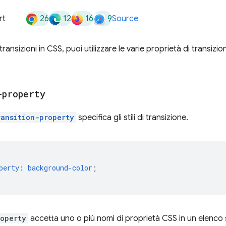
26
12
16
9
rt
Source
e transizioni in CSS, puoi utilizzare le varie proprietà di transiz
-property
ransition-property
specifica gli stili di transizione.
perty
:
background-color
;
roperty
accetta uno o più nomi di proprietà CSS in un elenco 