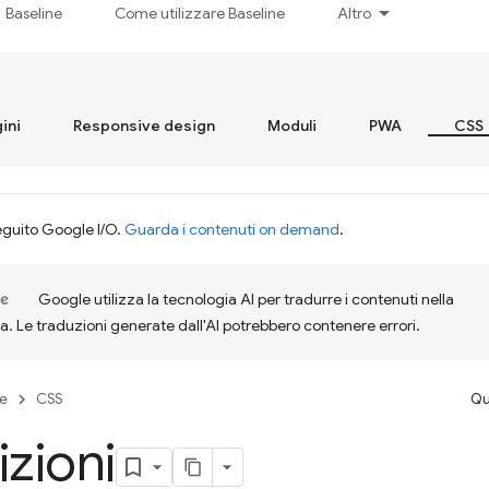
Baseline
Come utilizzare Baseline
Altro
ini
Responsive design
Moduli
PWA
CSS
eguito Google I/O.
Guarda i contenuti on demand
.
Google utilizza la tecnologia AI per tradurre i contenuti nella
ta. Le traduzioni generate dall'AI potrebbero contenere errori.
se
CSS
Qu
izioni