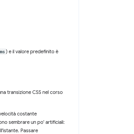
ms
) e il valore predefinito è
 una transizione CSS nel corso
 velocità costante
sono sembrare un po' artificiali:
ll'istante. Passare