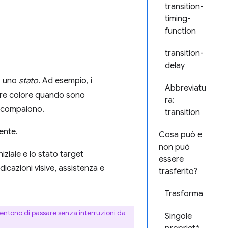
transition-
timing-
function
transition-
delay
o uno
stato
. Ad esempio, i
Abbreviatu
are colore quando sono
ra:
 scompaiono.
transition
ente.
Cosa può e
non può
iziale e lo stato target
essere
dicazioni visive, assistenza e
trasferito?
Trasforma
sentono di passare senza interruzioni da
Singole