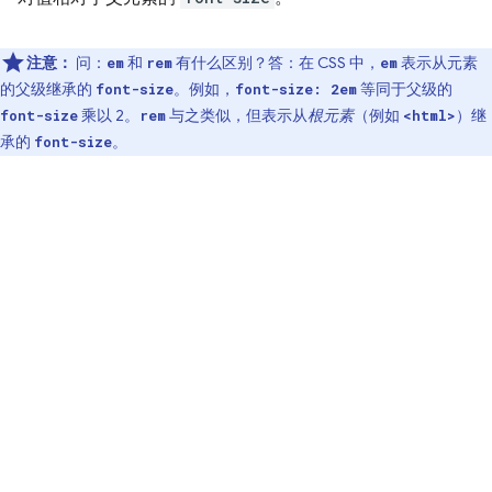
注意：
问：
和
有什么区别？答：在 CSS 中，
表示从元素
em
rem
em
的父级继承的
。例如，
等同于父级的
font-size
font-size: 2em
乘以 2。
与之类似，但表示从
根元素
（例如
）继
font-size
rem
<html>
承的
。
font-size