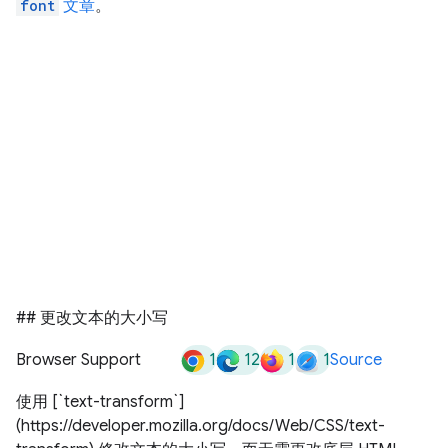
font
文章
。
## 更改文本的大小写
1
12
1
1
Browser Support
Source
使用 [`text-transform`]
(https://developer.mozilla.org/docs/Web/CSS/text-