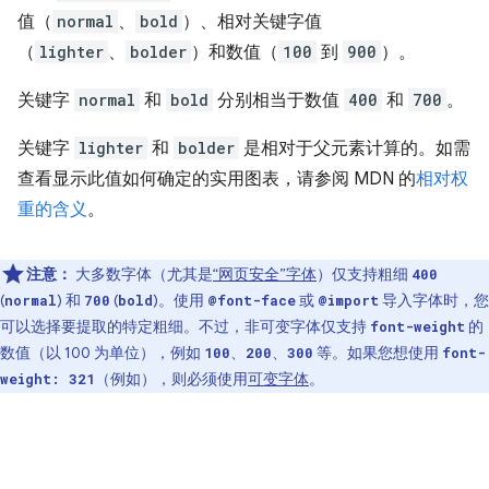
值（
normal
、
bold
）、相对关键字值
（
lighter
、
bolder
）和数值（
100
到
900
）。
关键字
normal
和
bold
分别相当于数值
400
和
700
。
关键字
lighter
和
bolder
是相对于父元素计算的。如需
查看显示此值如何确定的实用图表，请参阅 MDN 的
相对权
重的含义
。
注意：
大多数字体（尤其是
“网页安全”字体
）仅支持粗细
400
(
) 和
(
)。使用
或
导入字体时，您
normal
700
bold
@font-face
@import
可以选择要提取的特定粗细。不过，非可变字体仅支持
的
font-weight
数值（以 100 为单位），例如
、
、
等。如果您想使用
100
200
300
font-
（例如），则必须使用
可变字体
。
weight: 321