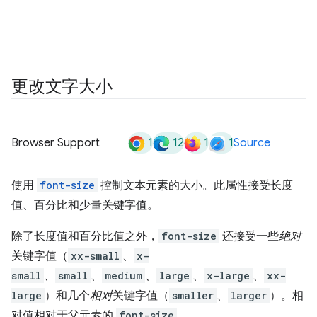
更改文字大小
1
12
1
1
Browser Support
Source
使用
font-size
控制文本元素的大小。此属性接受长度
值、百分比和少量关键字值。
除了长度值和百分比值之外，
font-size
还接受一些
绝对
关键字值（
xx-small
、
x-
small
、
small
、
medium
、
large
、
x-large
、
xx-
large
）和几个
相对
关键字值（
smaller
、
larger
）。相
对值相对于父元素的
font-size
。