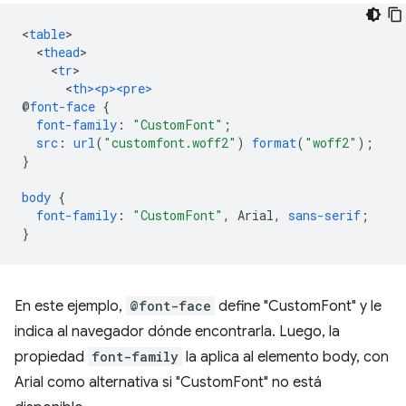
<
table
<
thead
<
tr
<
th><p><pre>
@
font-face
{
font-family
:
"CustomFont"
;
src
:
url
(
"customfont.woff2"
)
format
(
"woff2"
);
}
body
{
font-family
:
"CustomFont"
,
Arial
,
sans-serif
;
}
En este ejemplo,
@font-face
define "CustomFont" y le
indica al navegador dónde encontrarla. Luego, la
propiedad
font-family
la aplica al elemento body, con
Arial como alternativa si "CustomFont" no está