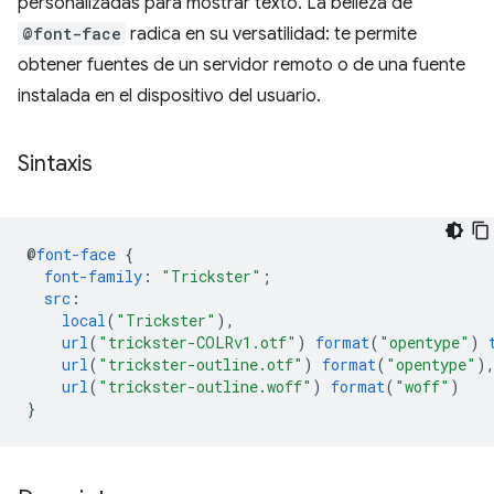
personalizadas para mostrar texto. La belleza de
@font-face
radica en su versatilidad: te permite
obtener fuentes de un servidor remoto o de una fuente
instalada en el dispositivo del usuario.
Sintaxis
@
font-face
{
font-family
:
"Trickster"
;
src
:
local
(
"Trickster"
),
url
(
"trickster-COLRv1.otf"
)
format
(
"opentype"
)
url
(
"trickster-outline.otf"
)
format
(
"opentype"
)
url
(
"trickster-outline.woff"
)
format
(
"woff"
)
}