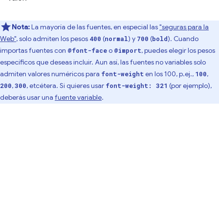
Nota:
La mayoría de las fuentes, en especial las
"seguras para la
Web"
, solo admiten los pesos
(
) y
(
). Cuando
400
normal
700
bold
importas fuentes con
o
, puedes elegir los pesos
@font-face
@import
específicos que deseas incluir. Aun así, las fuentes no variables solo
admiten valores numéricos para
en los 100, p.ej.,
,
font-weight
100
,
, etcétera. Si quieres usar
(por ejemplo),
200
300
font-weight: 321
deberás usar una
fuente variable
.