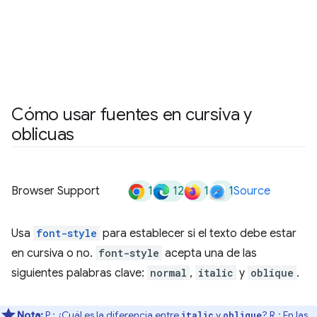
Cómo usar fuentes en cursiva y
oblicuas
1
12
1
1
Browser Support
Source
Usa
font-style
para establecer si el texto debe estar
en cursiva o no.
font-style
acepta una de las
siguientes palabras clave:
normal
,
italic
y
oblique
.
Nota:
P.: ¿Cuál es la diferencia entre
y
? R.: En las
italic
oblique