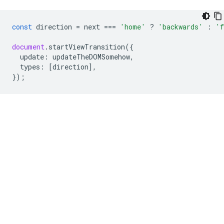
const
direction
=
next
===
'home'
?
'backwards'
:
'f
document
.
startViewTransition
({
update
:
updateTheDOMSomehow
,
types
:
[
direction
],
});