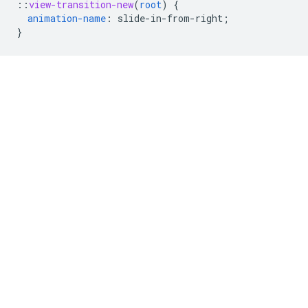
::
view-transition-new
(
root
)
{
animation-name
:
slide-in-from-right
;
}