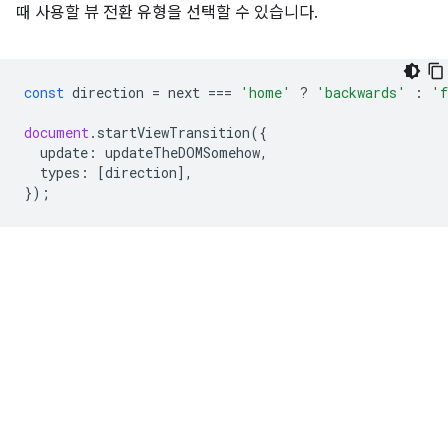
때 사용할 뷰 전환 유형을 선택할 수 있습니다.
const
direction
=
next
===
'home'
?
'backwards'
:
'f
document
.
startViewTransition
({
update
:
updateTheDOMSomehow
,
types
:
[
direction
],
});