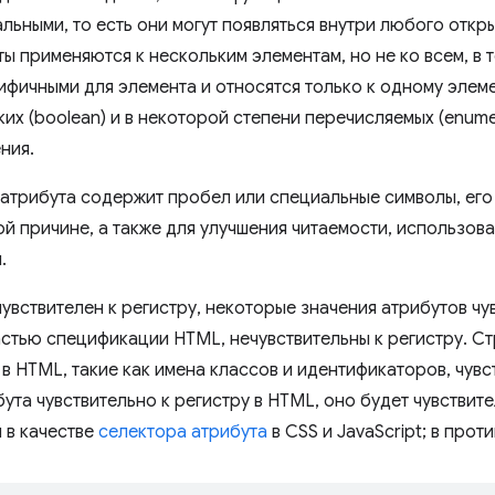
льными, то есть они могут появляться внутри любого откр
ы применяются к нескольким элементам, но не ко всем, в т
ифичными для элемента и относятся только к одному элеме
их (boolean) и в некоторой степени перечисляемых (enume
ния.
 атрибута содержит пробел или специальные символы, его
ой причине, а также для улучшения читаемости, использов
.
увствителен к регистру, некоторые значения атрибутов чу
стью спецификации HTML, нечувствительны к регистру. Ст
 HTML, такие как имена классов и идентификаторов, чувст
ута чувствительно к регистру в HTML, оно будет чувствите
 в качестве
селектора атрибута
в CSS и JavaScript; в прот