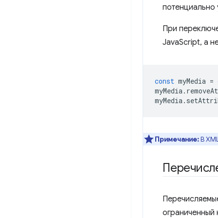
потенциально 
При переключе
JavaScript, а 
const
myMedia
=
myMedia
.
removeAt
myMedia
.
setAttri
Примечание:
В XML
Перечисл
Перечисляемые
ограниченный 