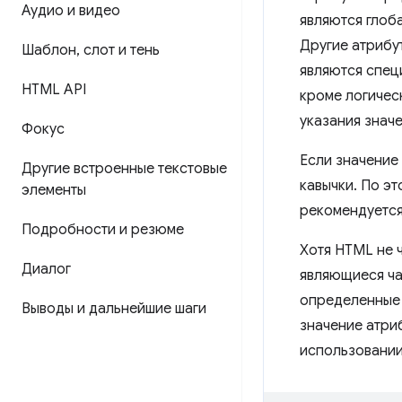
Аудио и видео
являются глоба
Другие атрибут
Шаблон
,
слот и тень
являются спец
HTML API
кроме логическ
указания значе
Фокус
Если значение
Другие встроенные текстовые
кавычки. По эт
элементы
рекомендуется
Подробности и резюме
Хотя HTML не ч
Диалог
являющиеся ча
определенные в
Выводы и дальнейшие шаги
значение атриб
использовании