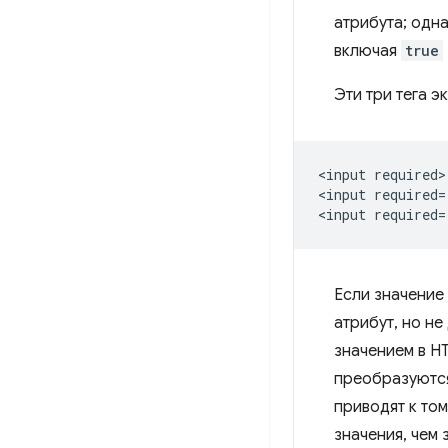
атрибута; одн
включая
true
Эти три тега э
<input required>

<input required=
Если значение 
атрибут, но не
значением в H
преобразуются
приводят к то
значения, чем 