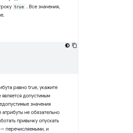
строку
true
. Все значения,
e.
ибута равно true, укажите
 является допустимым
недопустимые значения
е атрибуты не обязательно
аботать привычку опускать
е — перечисляемыми, и