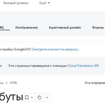
Базовый уровень
Ещё
ML
Изображения
Адаптивный дизайн
Формы
стройку Google I/O!
Смотрите контент по запросу
.
Эта страница переведена с помощью
Cloud Translation API
.
рсы
HTML
Эта информац
буты