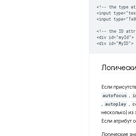
<!-- the type at
<input type="tex
<input type="TeX
<!-- the ID attr
<div id="myId">

Логически
Если присутств
autofocus
,
i
,
autoplay
,
c
несколько) из 
Если атрибут о
Логические зн