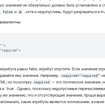
ако значение не обязательно должно быть установлено в 
,
false
и
😀
, хотя и недопустимы, будут разрешаться в tru
квивалентны:
"">

атрибута равно false, атрибут опустите. Если значение атр
 давайте ему значения. Например,
required="required"
не
TML; но поскольку
required
— это логическое значение, 
 в `true`. Однако, поскольку недопустимые перечисляемы
му же значению, что и отсутствующие значения, проще выр
запоминать, какие атрибуты являются логическими, а каки