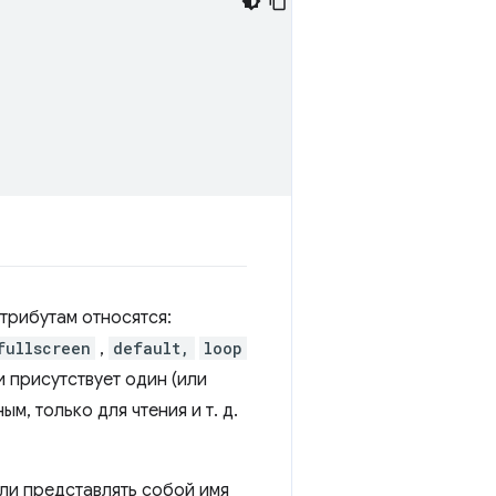
атрибутам относятся:
fullscreen
,
default,
loop
и присутствует один (или
м, только для чтения и т. д.
или представлять собой имя