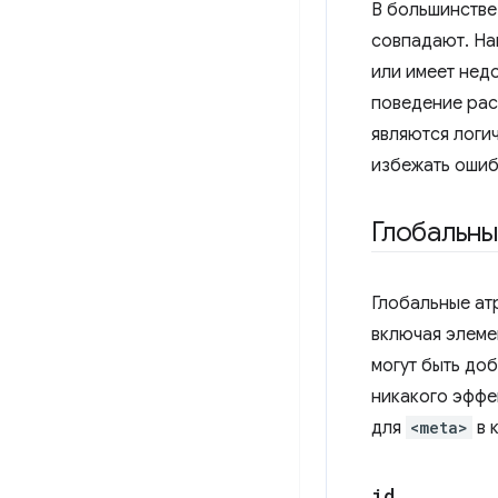
В большинстве
совпадают. На
или имеет нед
поведение рас
являются логи
избежать ошиб
Глобальны
Глобальные ат
включая элеме
могут быть до
никакого эффе
для
<meta>
в 
id