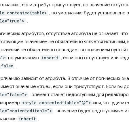
олчанию, если атрибут присутствует, но значение отсутст
le contenteditable>
, по умолчанию будет установлено 
le="true">
.
огических атрибутов, отсутствие атрибута не означает, ч
утствующим значением не обязательно является истинным, 
значений не обязательно совпадает со значением пустой 
ble
по умолчанию
inherit
, если оно отсутствует или нед
false
.
олчанию зависит от атрибута. В отличие от логических зна
 имеют значение «true», если они присутствуют. Если вы 
le="false">
, элемент станет недоступным для редактиро
 например
<style contenteditable="😀">
или, что удивит
le="contenteditable">
, значение будет недопустимым и
начение
inherit
.