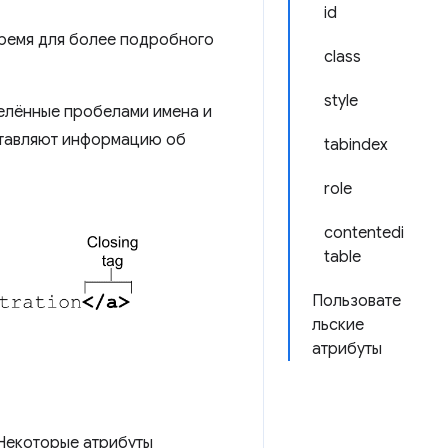
id
ремя для более подробного
class
style
делённые пробелами имена и
ставляют информацию об
tabindex
role
contentedi
table
Пользовате
льские
атрибуты
 Некоторые атрибуты