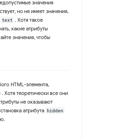
недопустимые значения
ствует, но не имеет значения,
е
text
. Хотя такое
ать, какие атрибуты
айте значения, чтобы
бого HTML-элемента,
в
. Хотя теоретически все они
атрибуты не оказывают
установка атрибута
hidden
ю.