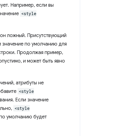
вует. Например, если вы
значение
<style
то он ложный. Присутствующий
и значение по умолчанию для
строки. Продолжая пример,
опустимо, и может быть явно
чений, атрибуты не
добавите
<style
вания. Если значение
ельно,
<style
 по умолчанию будет