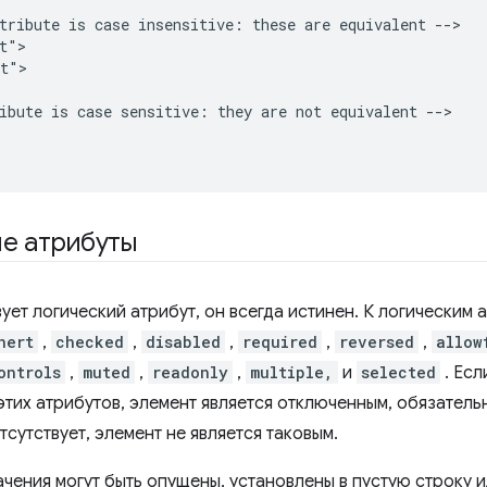
tribute is case insensitive: these are equivalent -->

t">

t">

ibute is case sensitive: they are not equivalent -->

е атрибуты
ует логический атрибут, он всегда истинен. К логическим 
nert
,
checked
,
disabled
,
required
,
reversed
,
allow
ontrols
,
muted
,
readonly
,
multiple,
и
selected
. Есл
этих атрибутов, элемент является отключенным, обязательны
тсутствует, элемент не является таковым.
ачения могут быть опущены, установлены в пустую строку 