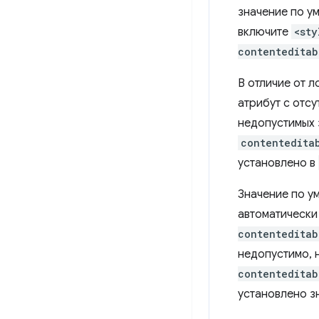
значение по ум
включите
<sty
contenteditab
В отличие от л
атрибут с отс
недопустимых 
contentedita
установлено в
Значение по ум
автоматически
contenteditab
недопустимо,
contenteditab
установлено з