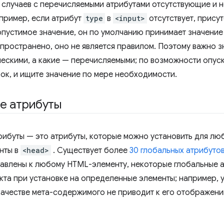
 случаев с перечисляемыми атрибутами отсутствующие и 
пример, если атрибут
type
в
<input>
отсутствует, присут
опустимое значение, он по умолчанию принимает значени
пространено, оно не является правилом. Поэтому важно зн
ческими, а какие — перечисляемыми; по возможности опуск
ок, и ищите значение по мере необходимости.
е атрибуты
рибуты — это атрибуты, которые можно установить для лю
нты в
<head>
. Существует более
30 глобальных атрибуто
бавлены к любому HTML-элементу, некоторые глобальные 
кта при установке на определенные элементы; например, 
качестве мета-содержимого не приводит к его отображени