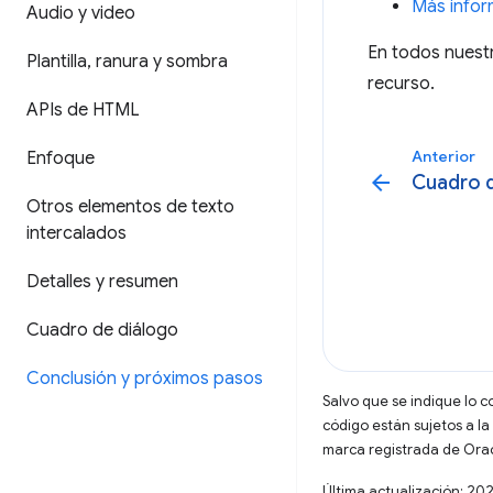
Más infor
Audio y video
En todos nuest
Plantilla
,
ranura y sombra
recurso.
APIs de HTML
Anterior
Enfoque
arrow_back
Cuadro 
Otros elementos de texto
intercalados
Detalles y resumen
Cuadro de diálogo
Conclusión y próximos pasos
Salvo que se indique lo c
código están sujetos a la
marca registrada de Oracl
Última actualización: 20