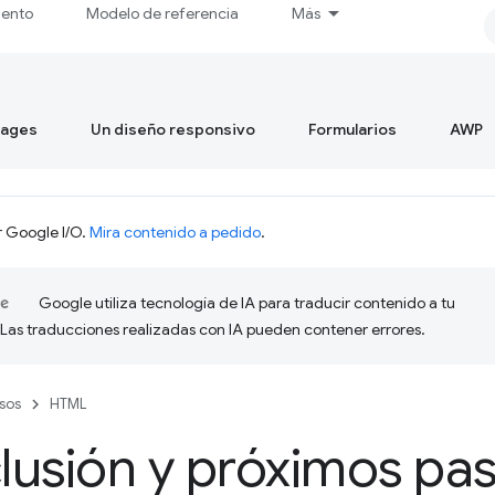
iento
Modelo de referencia
Más
mages
Un diseño responsivo
Formularios
AWP
r Google I/O.
Mira contenido a pedido
.
Google utiliza tecnología de IA para traducir contenido a tu
 Las traducciones realizadas con IA pueden contener errores.
sos
HTML
usión y próximos pa