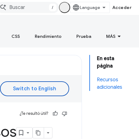
/
Acceder
CSS
Rendimiento
Prueba
MÁS
En esta
página
Recursos
adicionales
¿Te resultó útil?
sos