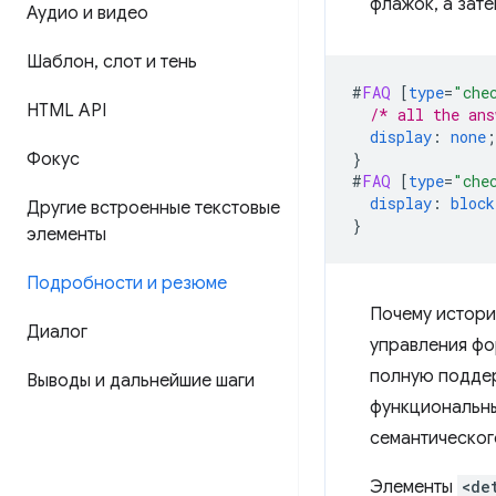
флажок, а зат
Аудио и видео
Шаблон
,
слот и тень
#
FAQ
[
type
=
"che
HTML API
/* all the ans
display
:
none
;
Фокус
}
#
FAQ
[
type
=
"che
display
:
block
Другие встроенные текстовые
}
элементы
Подробности и резюме
Почему истори
Диалог
управления фо
полную поддер
Выводы и дальнейшие шаги
функциональны
семантическог
Элементы
<de