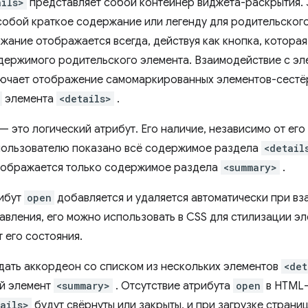
ails>
представляет собой контейнер виджета-раскрытия.
собой краткое содержание или легенду для родительског
жание отображается всегда, действуя как кнопка, котор
держимого родительского элемента. Взаимодействие с э
ючает отображение самомаркированных элементов-сестё
элемента
<details>
.
— это логический атрибут. Его наличие, независимо от его 
 пользователю показано всё содержимое раздела
<detail
отображается только содержимое раздела
<summary>
.
ибут
open
добавляется и удаляется автоматически при вз
авления, его можно использовать в CSS для стилизации эл
 его состояния.
дать аккордеон со списком из нескольких элементов
<det
й элемент
<summary>
. Отсутствие атрибута
open
в HTML-
ails>
будут свёрнуты или закрыты, и при загрузке страни