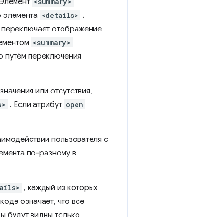
 Элемент
<summary>
о элемента
<details>
.
ая переключает отображение
лементом
<summary>
р путём переключения
значения или отсутствия,
s>
. Если атрибут
open
аимодействии пользователя с
емента по-разному в
ails>
, каждый из которых
коде означает, что все
цы будут видны только