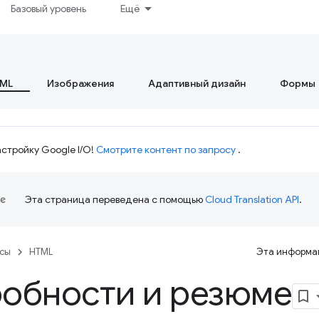
Базовый уровень
Ещё
ML
Изображения
Адаптивный дизайн
Формы
стройку Google I/O!
Смотрите контент по запросу
.
Эта страница переведена с помощью
Cloud Translation API
.
рсы
HTML
Эта информац
обности и резюме