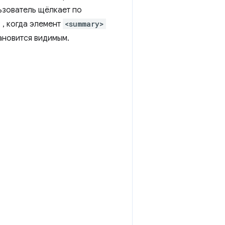
ьзователь щёлкает по
r
, когда элемент
<summary>
ановится видимым.