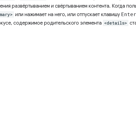
ения развёртыванием и свёртыванием контента. Когда пол
mary>
или нажимает на него, или отпускает клавишу
Ente
окусе, содержимое родительского элемента
<details>
ст