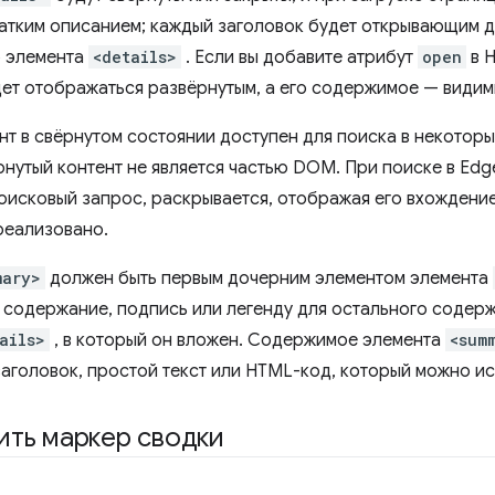
ратким описанием; каждый заголовок будет открывающим 
о элемента
<details>
. Если вы добавите атрибут
open
в H
ет отображаться развёрнутым, а его содержимое — видим
т в свёрнутом состоянии доступен для поиска в некоторых
рнутый контент не является частью DOM. При поиске в Ed
сковый запрос, раскрывается, отображая его вхождение. В
реализовано.
mary>
должен быть первым дочерним элементом элемента
 содержание, подпись или легенду для остального содер
ails>
, в который он вложен. Содержимое элемента
<sum
аголовок, простой текст или HTML-код, который можно ис
ить маркер сводки