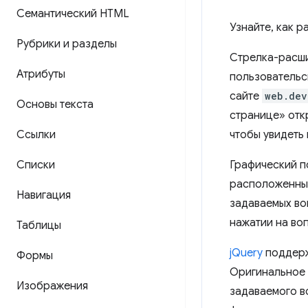
Семантический HTML
Узнайте, как 
Рубрики и разделы
Стрелка-расши
Атрибуты
пользовательск
сайте
web.dev
Основы текста
странице» отк
Ссылки
чтобы увидеть
Списки
Графический п
расположенных
Навигация
задаваемых во
нажатии на воп
Таблицы
jQuery
поддерж
Формы
Оригинальное 
Изображения
задаваемого в