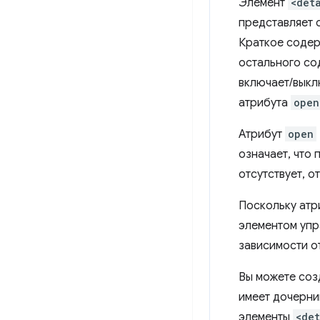
Элемент
<det
представляет 
Краткое содер
остального со
включает/выкл
атрибута
open
Атрибут
open
означает, что
отсутствует, 
Поскольку атр
элементом упр
зависимости от
Вы можете соз
имеет дочерни
элементы
<det