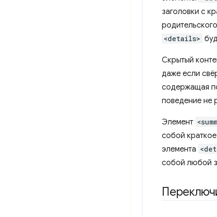
заголовки с к
родительског
<details>
буд
Скрытый контен
даже если свё
содержащая пои
поведение не 
Элемент
<sum
собой краткое
элемента
<det
собой любой з
Переключ