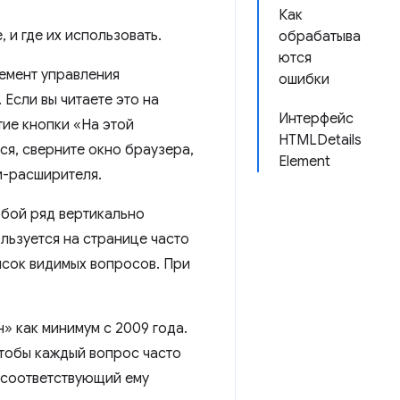
Как
 и где их использовать.
обрабатыва
ются
емент управления
ошибки
Если вы читаете это на
Интерфейс
ие кнопки «На этой
HTMLDetails
ся, сверните окно браузера,
Element
и-расширителя.
бой ряд вертикально
ьзуется на странице часто
исок видимых вопросов. При
 как минимум с 2009 года.
чтобы каждый вопрос часто
 соответствующий ему