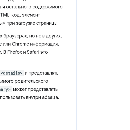
для остального содержимого
TML-код, элемент
ым при загрузке страницы.
 браузерах, но не в других,
ge или Chrome информация,
 Firefox и Safari это
<details>
и представлять
жимого родительского
mary>
может представлять
пользовать внутри абзаца.