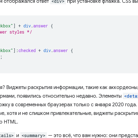
ем отображался ответ
<div>
при установке флажка. CSS вы
ckbox"
]
+
div
.
answer
{
wer styles */
ckbox"
]
:
checked
+
div
.
answer
{
;
я? Виджеты раскрытия информации, такие как аккордеоны, 
рмами, появились относительно недавно. Элементы
<deta
жку в современных браузерах только с января 2020 года.
е, хотя и не слишком привлекательные, виджеты раскрыт
о HTML.
tails>
и
<summary>
— это всё, что вам нужно: они предс