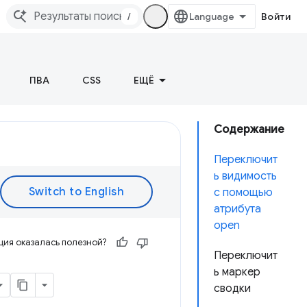
/
Войти
ПВА
CSS
ЕЩЁ
Содержание
Переключит
ь видимость
с помощью
атрибута
open
ия оказалась полезной?
Переключит
ь маркер
сводки