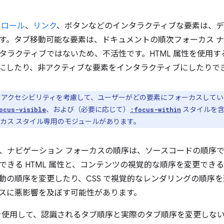
トロール
、
リンク
、ボタンなどのインタラクティブな要素は、
す。タブ移動可能な要素は、ドキュメントの順次フォーカス 
タラクティブではないため、不活性です。HTML 属性を使用
にしたり、非アクティブな要素をインタラクティブにしたりで
アクセシビリティを考慮して、ユーザーがどの要素にフォーカスしてい
、および（必要に応じて）
スタイルを含
ocus-visible
:focus-within
カス スタイル専用のモジュールがあります。
、ナビゲーション フォーカスの順序は、ソースコードの順序
できる HTML 属性と、コンテンツの視覚的な順序を変更できる 
ブ移動の順序を変更したり、CSS で視覚的なレンダリングの順序
スに悪影響を及ぼす可能性があります。
ML を使用して、認識されるタブ順序と実際のタブ順序を変更しな