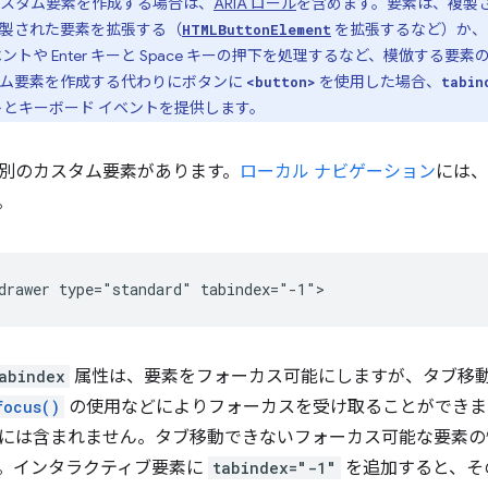
スタム要素を作成する場合は、
ARIA ロール
を含めます。要素は、複製
製された要素を拡張する（
を拡張するなど）か、
HTMLButtonElement
ントや Enter キーと Space キーの押下を処理するなど、模倣する
ム要素を作成する代わりにボタンに
を使用した場合、
<button>
tabin
トとキーボード イベントを提供します。
別のカスタム要素があります。
ローカル ナビゲーション
には、
。
abindex
属性は、要素をフォーカス可能にしますが、タブ移
focus()
の使用などによりフォーカスを受け取ることができま
には含まれません。タブ移動できないフォーカス可能な要素の
。インタラクティブ要素に
tabindex="-1"
を追加すると、そ