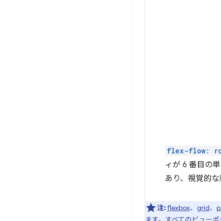
flex-flow: r
ィが 6 番目
あり、視覚的な
注:
flexbox
、
grid
、
p
ます。すべてのビューポ