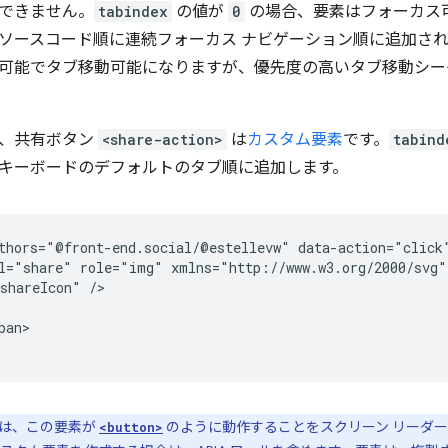
できません。
tabindex
の値が
0
の場合、要素はフォーカス
ソースコード順に連続フォーカス ナビゲーション順に追加され
可能でタブ移動可能になりますが、優先度の高いタブ移動シー
は、共有ボタン
<share-action>
は
カスタム要素
です。
tabind
キーボードのデフォルトのタブ順に追加します。
thors="@front-end.social/@estellevw" data-action="click
l="share" role="img" xmlns="http://www.w3.org/2000/svg">
shareIcon" />

an>

は、この要素が
のように動作することをスクリーン リーダ
<button>