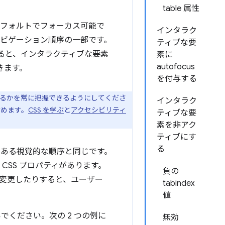
table 属性
デフォルトでフォーカス可能で
インタラク
ナビゲーション順序の一部です。
ティブな要
すると、インタラクティブな要素
素に
autofocus
きます。
を付与する
るかを常に把握できるようにしてくださ
インタラク
めます。
CSS を学ぶ
と
アクセシビリティ
ティブな要
素を非アク
ティブにす
る
である視覚的な順序と同じです。
CSS プロパティがあります。
負の
を変更したりすると、ユーザー
tabindex
値
いでください。次の 2 つの例に
無効