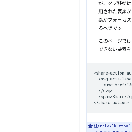
が、タブ移動は
用された要素が
素がフォーカス
るべきです。
このページで
できない要素を
<share-action au
  <svg aria-labe
    <use href="#
  </svg>

  <span>Share</sp
注:
role="button"