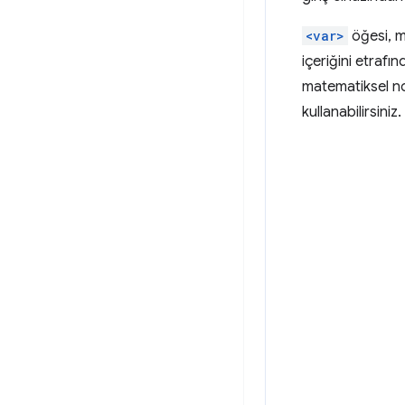
<var>
öğesi, m
içeriğini etrafı
matematiksel no
kullanabilirsiniz.