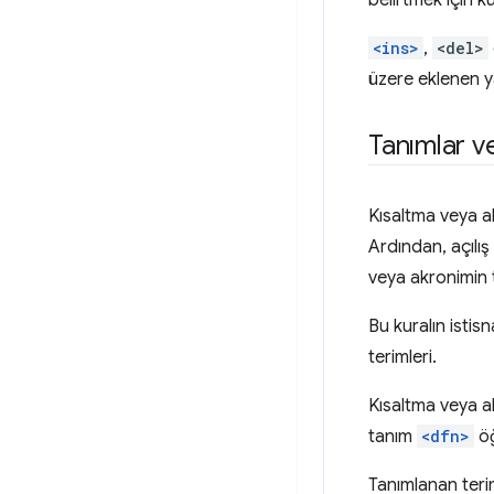
belirtmek için ku
<ins>
,
<del>
üzere eklenen ya 
Tanımlar ve
Kısaltma veya a
Ardından, açılı
veya akronimin 
Bu kuralın istis
terimleri.
Kısaltma veya a
tanım
<dfn>
öğ
Tanımlanan terim