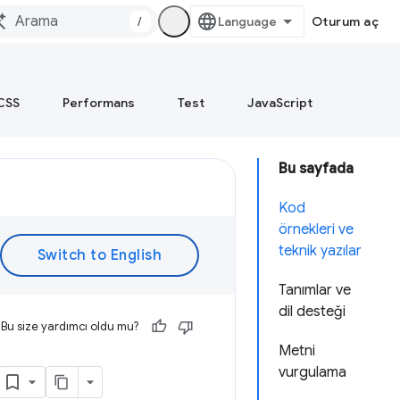
/
Oturum aç
CSS
Performans
Test
JavaScript
Bu sayfada
Kod
örnekleri ve
teknik yazılar
Tanımlar ve
dil desteği
Bu size yardımcı oldu mu?
Metni
vurgulama