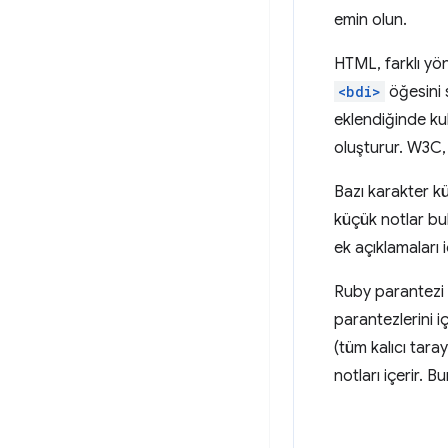
emin olun.
HTML, farklı yön
<bdi>
öğesini s
eklendiğinde kull
oluşturur. W3C
Bazı karakter kü
küçük notlar bu
ek açıklamaları 
Ruby parantezi 
parantezlerini i
(tüm kalıcı taray
notları içerir. B