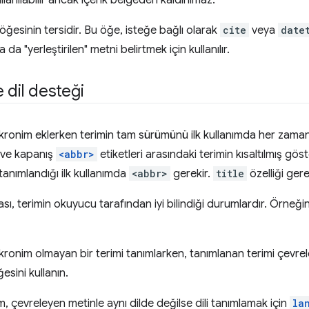
llanılabilir ancak içerik belgeden kaldırılmaz.
öğesinin tersidir. Bu öğe, isteğe bağlı olarak
cite
veya
date
da "yerleştirilen" metni belirtmek için kullanılır.
 dil desteği
kronim eklerken terimin tam sürümünü ilk kullanımda her zaman 
ş ve kapanış
<abbr>
etiketleri arasındaki terimin kısaltılmış göst
tanımlandığı ilk kullanımda
<abbr>
gerekir.
title
özelliği gere
nası, terimin okuyucu tarafından iyi bilindiği durumlardır. Örneği
kronim olmayan bir terimi tanımlarken, tanımlanan terimi çevrel
esini kullanın.
, çevreleyen metinle aynı dilde değilse dili tanımlamak için
la