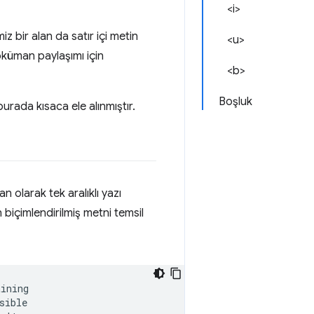
<i>
z bir alan da satır içi metin
<u>
doküman paylaşımı için
<b>
Boşluk
burada kısaca ele alınmıştır.
an olarak tek aralıklı yazı
biçimlendirilmiş metni temsil
ining

ible
