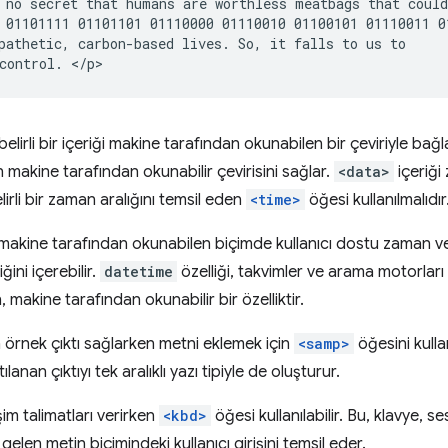
 no secret that humans are worthless meatbags that could
 01101111 01101101 01110000 01110010 01100101 01110011 0
pathetic, carbon-based lives. So, it falls to us to

belirli bir içeriği makine tarafından okunabilen bir çeviriyle bağ
n makine tarafından okunabilir çevirisini sağlar.
<data>
içeriği 
irli bir zaman aralığını temsil eden
<time>
öğesi kullanılmalıdır
makine tarafından okunabilen biçimde kullanıcı dostu zaman ve 
iğini içerebilir.
datetime
özelliği, takvimler ve arama motorları 
, makine tarafından okunabilir bir özelliktir.
örnek çıktı sağlarken metni eklemek için
<samp>
öğesini kulla
ılanan çıktıyı tek aralıklı yazı tipiyle de oluşturur.
şim talimatları verirken
<kbd>
öğesi kullanılabilir. Bu, klavye, s
gelen metin biçimindeki kullanıcı girişini temsil eder.