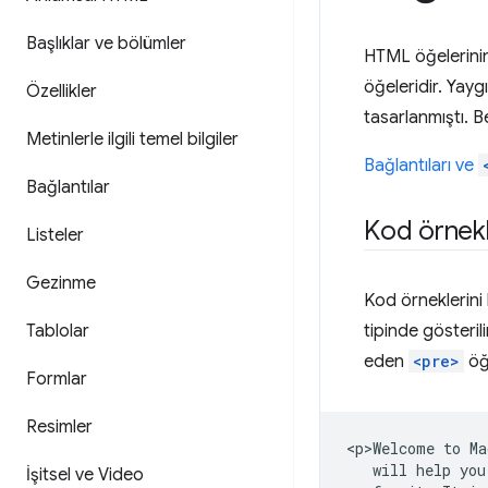
Başlıklar ve bölümler
HTML öğelerinin 
öğeleridir. Yayg
Özellikler
tasarlanmıştı. B
Metinlerle ilgili temel bilgiler
Bağlantıları ve
Bağlantılar
Kod örnekle
Listeler
Gezinme
Kod örneklerini
Tablolar
tipinde gösteril
eden
<pre>
öğe
Formlar
Resimler
<p>Welcome to Ma
   will help you
İşitsel ve Video