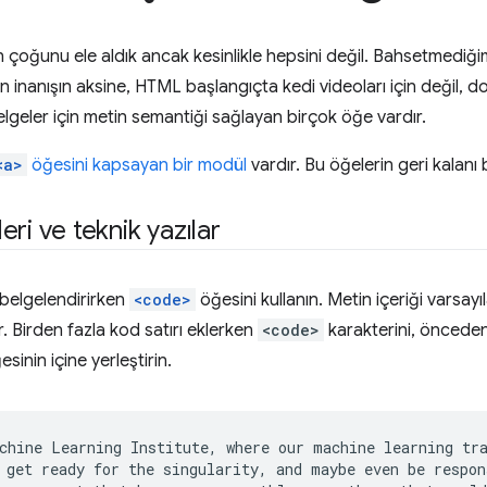
çoğunu ele aldık ancak kesinlikle hepsini değil. Bahsetmediğimi
ın inanışın aksine, HTML başlangıçta kedi videoları için değil, 
elgeler için metin semantiği sağlayan birçok öğe vardır.
<a>
öğesini kapsayan bir modül
vardır. Bu öğelerin geri kalanı 
ri ve teknik yazılar
 belgelendirirken
<code>
öğesini kullanın. Metin içeriği varsayıl
ir. Birden fazla kod satırı eklerken
<code>
karakterini, önceden 
sinin içine yerleştirin.
chine Learning Institute, where our machine learning tra
 get ready for the singularity, and maybe even be respons