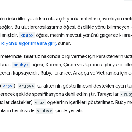
lerdeki diller yazılırken olası çift yönlü metinleri çevreleyen met
ağlar. Bu uluslararasılaştırma öğesi, özellikle yönü bilinmeyen 
anışlıdır.
<bdo>
öğesi, metnin mevcut yönünü geçersiz kılarak 
,
iki yönlü algoritmalara giriş
sunar.
melerinde, telaffuz hakkında bilgi vermek için karakterlerin üst
lunur.
<ruby>
öğesi, Korece, Çince ve Japonca gibi yazılı dill
içeren kapsayıcıdır. Ruby, İbranice, Arapça ve Vietnamca için de k
(
<rp>
),
<ruby>
karakterinin gösterilmesini desteklemeyen tar
çerecek şekilde spesifikasyona dahil edilmiştir. Tarayıcılar
<rub
ıcılar destekler)
<rp>
öğelerinin içerikleri gösterilmez. Ruby m
unların her ikisi de
<ruby>
içinde yer alır.