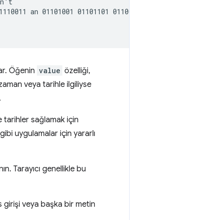
n't

1110011 an 01101001 01101101 01100001 01100111 01100101</
lar. Öğenin
value
özelliği,
zaman veya tarihle ilgiliyse
.
tarihler sağlamak için
gibi uygulamalar için yararlı
nın. Tarayıcı genellikle bu
es girişi veya başka bir metin