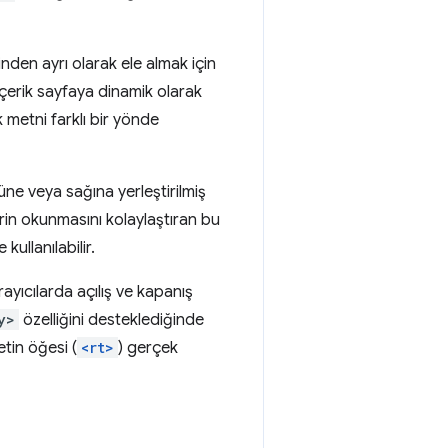
inden ayrı olarak ele almak için
içerik sayfaya dinamik olarak
metni farklı bir yönde
üne veya sağına yerleştirilmiş
erin okunmasını kolaylaştıran bu
ullanılabilir.
ayıcılarda açılış ve kapanış
y>
özelliğini desteklediğinde
etin öğesi (
<rt>
) gerçek