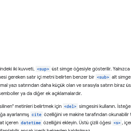
ndeki iki kuvveti,
<sup>
üst simge öğesiyle gösterilir. Yalnızca
esi gereken satır içi metni belirten benzer bir
<sub>
alt simge
rmal yazı satırından daha küçük olan ve sırasıyla satırın biraz üs
, semboller ya da diğer ek açıklamalardır.
silinen" metinleri belirtmek için
<del>
simgesini kullanın. İsteğe 
ağa ayarlanmış
cite
özelliğini ve makine tarafından okunabilir 
aat içeren
datetime
özelliğini ekleyin. Üstü çizili öğesi
<s>
, iç