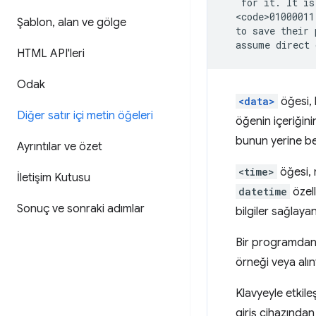
   for it. It is
  <code>01000011
Şablon
,
alan ve gölge
  to save their 
HTML API'leri
Odak
<data>
öğesi, 
Diğer satır içi metin öğeleri
öğenin içeriğini
bunun yerine bel
Ayrıntılar ve özet
<time>
öğesi, 
İletişim Kutusu
datetime
özell
Sonuç ve sonraki adımlar
bilgiler sağlayan
Bir programdan 
örneği veya alınt
Klavyeyle etkile
giriş cihazından 