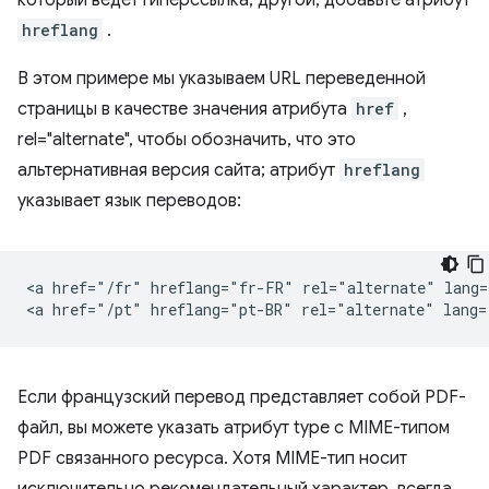
который ведет гиперссылка, другой, добавьте атрибут
hreflang
.
В этом примере мы указываем URL переведенной
страницы в качестве значения атрибута
href
,
rel="alternate", чтобы обозначить, что это
альтернативная версия сайта; атрибут
hreflang
указывает язык переводов:
<a href="/fr" hreflang="fr-FR" rel="alternate" lang=
Если французский перевод представляет собой PDF-
файл, вы можете указать атрибут type с MIME-типом
PDF связанного ресурса. Хотя MIME-тип носит