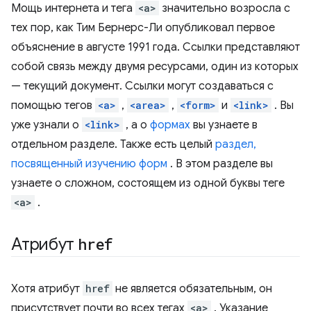
Мощь интернета и тега
<a>
значительно возросла с
тех пор, как Тим Бернерс-Ли опубликовал первое
объяснение в августе 1991 года. Ссылки представляют
собой связь между двумя ресурсами, один из которых
— текущий документ. Ссылки могут создаваться с
помощью тегов
<a>
,
<area>
,
<form>
и
<link>
. Вы
уже узнали о
<link>
, а о
формах
вы узнаете в
отдельном разделе. Также есть целый
раздел,
посвященный изучению форм
. В этом разделе вы
узнаете о сложном, состоящем из одной буквы теге
<a>
.
Атрибут
href
Хотя атрибут
href
не является обязательным, он
присутствует почти во всех тегах
<a>
. Указание