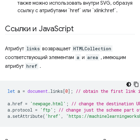
также можно использовать внутри SVG, образуя
ссылку с атрибутами `href` или `xlink:href`.
Ссылки и Java
Script
Атрибут
links
возвращает
HTMLCollection
соответствующий элементам
a
и
area
, имеющим
атрибут
href
.
let
a
=
document
.
links
[
0
];
// obtain the first link 
a
.
href
=
'newpage.html'
;
// change the destination U
a
.
protocol
=
'ftp'
;
// change just the scheme part o
a
.
setAttribute
(
'href'
,
'https://machinelearningworks