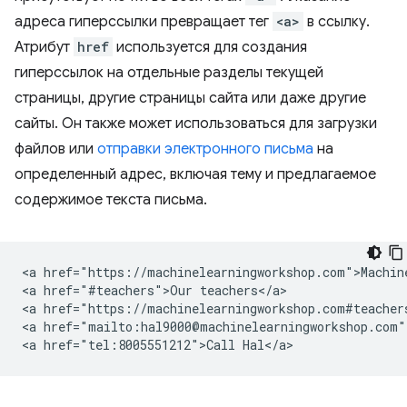
адреса гиперссылки превращает тег
<a>
в ссылку.
Атрибут
href
используется для создания
гиперссылок на отдельные разделы текущей
страницы, другие страницы сайта или даже другие
сайты. Он также может использоваться для загрузки
файлов или
отправки электронного письма
на
определенный адрес, включая тему и предлагаемое
содержимое текста письма.
<a href="https://machinelearningworkshop.com">Machine
<a href="#teachers">Our teachers</a>

<a href="https://machinelearningworkshop.com#teachers
<a href="mailto:hal9000@machinelearningworkshop.com">