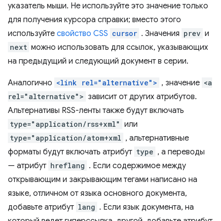
указатель мыши. Не используйте это значение только
для получения курсора справки; вместо этого
используйте
свойство CSS
cursor
. Значения
prev
и
next
можно использовать для ссылок, указывающих
на предыдущий и следующий документ в серии.
Аналогично
<link rel="alternative">
, значение
<a
rel="alternative">
зависит от других атрибутов.
Альтернативы RSS-ленты также будут включать
type="application/rss+xml"
или
type="application/atom+xml
, альтернативные
форматы будут включать атрибут
type
, а переводы
— атрибут
hreflang
. Если содержимое между
открывающим и закрывающим тегами написано на
языке, отличном от языка основного документа,
добавьте атрибут
lang
. Если язык документа, на