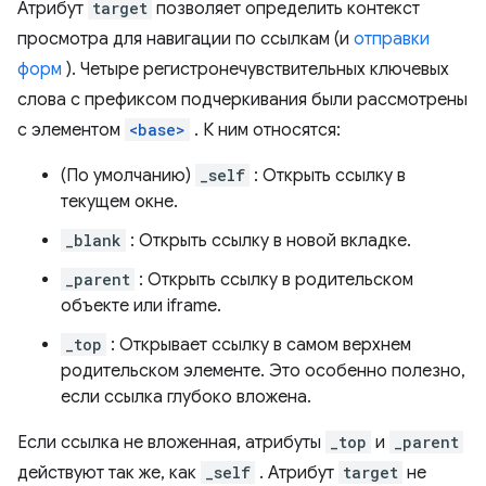
Атрибут
target
позволяет определить контекст
просмотра для навигации по ссылкам (и
отправки
форм
). Четыре регистронечувствительных ключевых
слова с префиксом подчеркивания были рассмотрены
с элементом
<base>
. К ним относятся:
(По умолчанию)
_self
: Открыть ссылку в
текущем окне.
_blank
: Открыть ссылку в новой вкладке.
_parent
: Открыть ссылку в родительском
объекте или iframe.
_top
: Открывает ссылку в самом верхнем
родительском элементе. Это особенно полезно,
если ссылка глубоко вложена.
Если ссылка не вложенная, атрибуты
_top
и
_parent
действуют так же, как
_self
. Атрибут
target
не