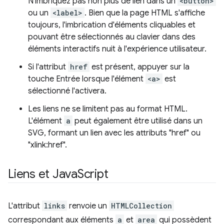
N'imbriquez pas non plus de lien dans un
<button>
ou un
<label>
. Bien que la page HTML s'affiche
toujours, l'imbrication d'éléments cliquables et
pouvant être sélectionnés au clavier dans des
éléments interactifs nuit à l'expérience utilisateur.
Si l'attribut
href
est présent, appuyer sur la
touche Entrée lorsque l'élément
<a>
est
sélectionné l'activera.
Les liens ne se limitent pas au format HTML.
L'élément
a
peut également être utilisé dans un
SVG, formant un lien avec les attributs "href" ou
"xlink:href".
Liens et Java
Script
L'attribut
links
renvoie un
HTMLCollection
correspondant aux éléments
a
et
area
qui possèdent