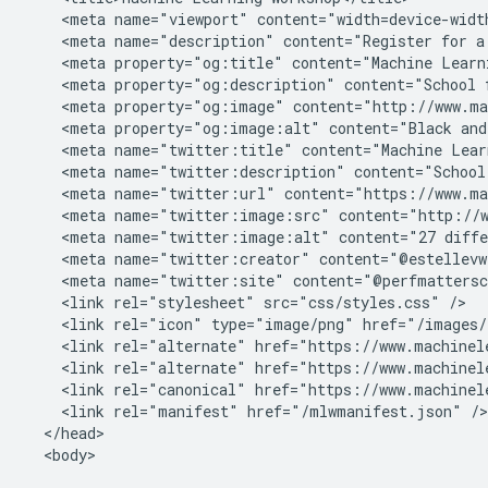
    <meta name="viewport" content="width=device-width
    <meta name="description" content="Register for a
    <meta property="og:title" content="Machine Learni
    <meta property="og:description" content="School 
    <meta property="og:image" content="http://www.ma
    <meta property="og:image:alt" content="Black and
    <meta name="twitter:title" content="Machine Learn
    <meta name="twitter:description" content="School
    <meta name="twitter:url" content="https://www.ma
    <meta name="twitter:image:src" content="http://w
    <meta name="twitter:image:alt" content="27 diffe
    <meta name="twitter:creator" content="@estellevw"
    <meta name="twitter:site" content="@perfmattersc
    <link rel="stylesheet" src="css/styles.css" />

    <link rel="icon" type="image/png" href="/images/f
    <link rel="alternate" href="https://www.machinel
    <link rel="alternate" href="https://www.machinel
    <link rel="canonical" href="https://www.machinele
    <link rel="manifest" href="/mlwmanifest.json" />

  </head>

  <body>
