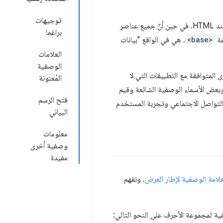
توجيهات
ميع عناصر
براغما
مة
<base>
، هي في الواقع "بيانات
العلامات
الوصفية
 المتوافقة مع التطبيقات التي لا
المُعنونة
بعض الأسماء الوصفية الشائعة وقيم
فتح الرسم
التواصل الاجتماعي وتجربة المستخدم
البياني
معلومات
وصفية أخرى
مفيدة
علامة الوصفية لإطار العرض
، ونفهم
ية لمجموعة الأحرف على النحو التالي: