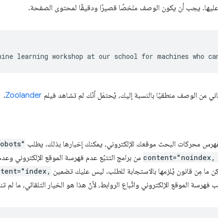
عليها. يجب أن يكون الوصف ملخصًا قصيرًا ودقيقًا لمحتوى الصفحة.
اني من الوصف منطقيًا بالنسبة إليك، يُحتمَل أنّك لم تشاهد فيلم
Zoolander
.
 تفهرس محركات البحث موقعك الإلكتروني، يمكنك إخبارها بذلك. يطلب
obots"
content="noindex,
من برامج التتبّع عدم فهرسة الموقع الإلكتروني وعدم
لكن ما مِن قانون يُلزمها بالاستجابة للطلب. ليس عليك تضمين
ntent="index,
فهرسة الموقع الإلكتروني واتّباع الروابط، لأنّ هذا هو الخيار التلقائي، ما لم تنص عناوين HTTP 