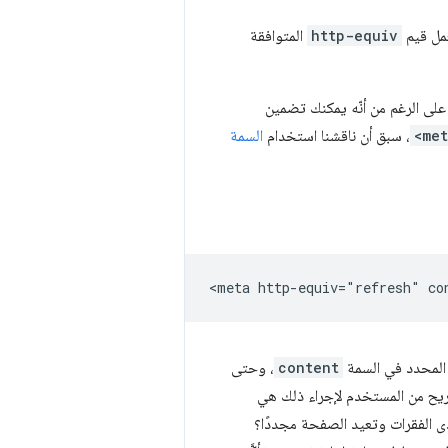
مل قيم
http-equiv
المتوافقة
على الرغم من أنّه يمكنك تضمين
<me
، سبق أن ناقشنا استخدام
السمة
ي المحدد في السمة
content
، وحتى
دون طلب صريح من المستخدم لإجراء ذلك هي
ى الفقرات وتعيد الصفحة مجددًا؟