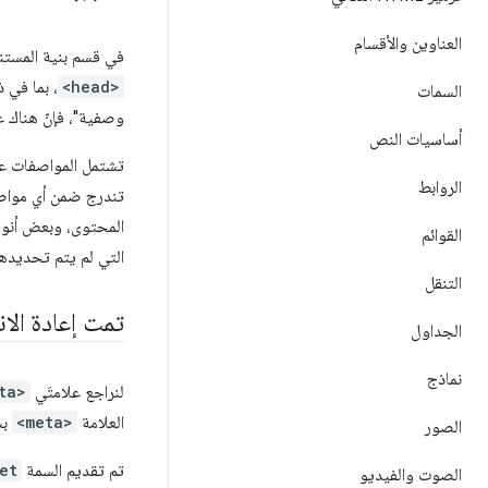
العناوين والأقسام
في قسم بنية المستند
<head>
، بما في 
السمات
وصفية"، فإنّ هناك 
أساسيات النص
تشتمل المواصفات على 
الروابط
تندرج ضمن أي مواصف
المحتوى، وبعض أنوا
القوائم
التي لم يتم تحديده
التنقل
تمت إعادة الا
الجداول
نماذج
لنراجع علامتَي
ta>
العلامة
<meta>
بش
الصور
تم تقديم السمة
et
الصوت والفيديو