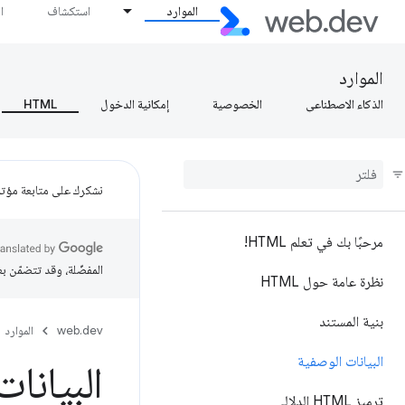
الموارد
استكشاف
ا
الموارد
الذكاء الاصطناعي
الخصوصية
إمكانية الدخول
HTML
نشكرك على متابعة مؤتمر ogle I/O
مرحبًا بك في تعلم HTML!
المفضّلة، وقد تتضمّن ب
نظرة عامة حول HTML
بنية المستند
web.dev
الموارد
البيانات الوصفية
البيانا
ترميز HTML الدلالي