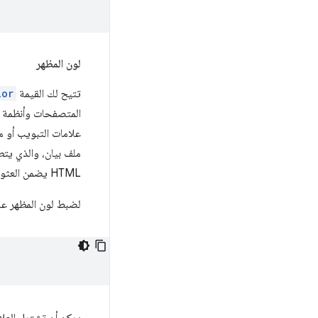
لون المظهر
تتيح لك القيمة
lor
المتصفحات وأنظمة ا
علامات التبويب أو مكوّنات Chrome الأخرى. تُعد هذه العلامة ال
HTML يضمن العثور على اللون فورًا قبل العرض، وهو ما قد يكون أسرع عند التحميل الأول من انتظار البيان.
لضبط لون المظهر على