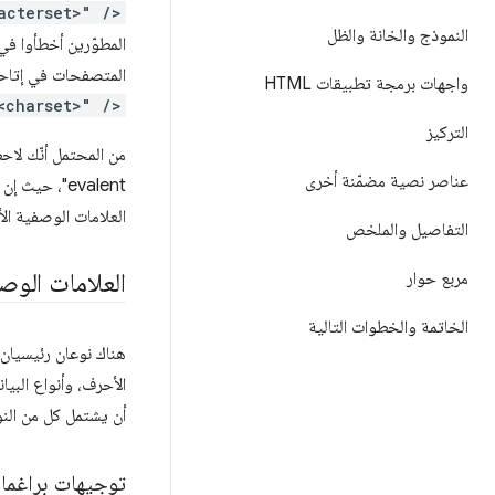
acterset>" />
النموذج والخانة والظل
المطوّرين أخطأوا في
المتصفحات في إتاحة اس
واجهات برمجة تطبيقات HTML
<charset>" />
التركيز
من المحتمل أنّك لا
عناصر نصية مضمّنة أخرى
evalent"، حيث إن العلامة الوصفية هي أساسًا تنسخ ما يمكن تعيينه في عنوان HTTP. بالإضافة إلى استثناء
العلامات الوصفية الأخرى المحد
التفاصيل والملخص
العلامات الوصف
مربع حوار
الخاتمة والخطوات التالية
هناك نوعان رئيسيان من العلامات
الأحرف، وأنواع البيا
أن يشتمل كل من النو
توجيهات براغما