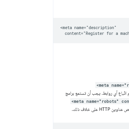
<meta name="description"

<meta name="r
 اتّباع أي روابط. يجب أن تستمع برامج
<meta name="robots" co
على خلاف ذلك.