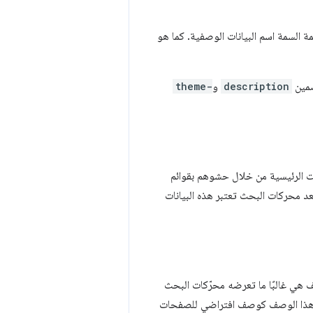
ة السمة اسم البيانات الوصفية. كما هو
ضمين
description
و
theme-
ات الرئيسية من خلال حشوهم بقوائم
د محركات البحث تعتبر هذه البيانات
 هي غالبًا ما تعرضه محرّكات البحث
نوان الصفحة في نتائج البحث. ويستخدم العديد من المتصفحات، مثل Firefox وOpera، هذا الوصف كوصف افتراضي للصفحات