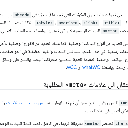
 الذي تعرفت عليه حول المكوّنات التي تجدها (تقريبًا) في
<head>
من مستند HTML. في حين أنّ ج
ذلك
<title>
و
<link>
و
<script>
و
<style>
والأقل استخدامًا للس
علامة
<meta>
للبيانات الوصفية لا يمكن تمثيلها بواسطة هذه العناصر الأخرى.
العديد من أنواع البيانات الوصفية، كما هناك العديد من الأنواع الوصفية الأخرى
ات رسمية. في هذا القسم، سنناقش السمات والقيم المضمّنة في المواصفات، و
ع البيانات الوصفية المفيدة للغاية لتحسين محركات البحث والنشر على وسائل 
ا رسميًا بواسطة
whatWG
أو
W3C
.
نتقال إلى علامات
<meta>
المطلوبة
<me
الضروريتَين اللتين سبق أن تم تناولهما، وهما
تعريف مجموعة الأحرف
و
ال
كل أفضل في هذه العملية.
chars
للعنصر
<meta>
بطريقة فريدة. في الأصل، تمت كتابة البيانات الوصف