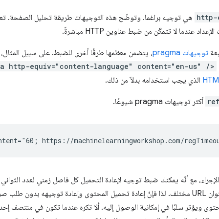
http-
هي توجيه براغما. وتوضّح هذه التوجيهات طريقة تحليل الصفحة. تع
اد عندما لا تتمكّن من ضبط عناوين HTTP مباشرةً.
بعة
توجيهات pragma
، يتضمن معظمها طرقًا أخرى للضبط. على سبيل المثال، 
ta http-equiv="content-language" content="en-us" />
الذي يجب استخدامه بدلاً من ذلك.
re
أكثر توجيهات pragma شيوعًا.
 الإجراء، مع أنّه يمكنك ضبط توجيه لإعادة التحميل كل فاصل زمني لعدد الثوان
إعادة التوجيه إلى عنوان URL مختلف. لذا فإنّ إعادة تحميل المحتوى وإعادة توجيهه ب
وى ويؤثر سلبًا في إمكانية الوصول إليه. ألا تكره عندما تكون في منتصف إحد