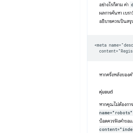
อย่างไรก็ตาม ค่า
ผลการค้นหา เบราว์
อธิบายควรเป็นสรุป
<meta name="desc
หากครึ่งหลังของค
หุ่นยนต์
หากคุณไม่ต้องการ
name="robots
บ็อตควรฟังคำขอแต
content="inde