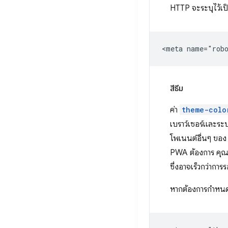
HTTP จะระบุไว้เป็
สีธีม
ค่า
theme-colo
เบราว์เซอร์และระ
โพเนนต์อื่นๆ ขอ
PWA ต้องการ คุณ
ซึ่งอาจเร็วกว่ากา
หากต้องการกำหนดสี