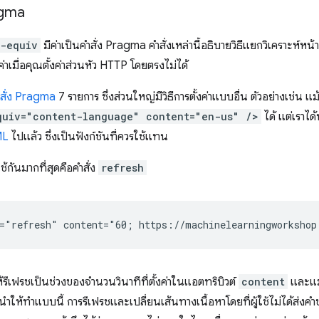
agma
p-equiv
มีค่าเป็นคำสั่ง Pragma คำสั่งเหล่านี้อธิบายวิธีแยกวิเคราะห์หน้า
งค่าเมื่อคุณตั้งค่าส่วนหัว HTTP โดยตรงไม่ได้
สั่ง Pragma
7 รายการ ซึ่งส่วนใหญ่มีวิธีการตั้งค่าแบบอื่น ตัวอย่างเช่น แ
quiv="content-language" content="en-us" />
ได้ แต่เราได
ML
ไปแล้ว ซึ่งเป็นฟังก์ชันที่ควรใช้แทน
ช้กันมากที่สุดคือคำสั่ง
refresh
ให้รีเฟรชเป็นช่วงของจำนวนวินาทีที่ตั้งค่าในแอตทริบิวต์
content
และแม้
ะนำให้ทำแบบนี้ การรีเฟรชและเปลี่ยนเส้นทางเนื้อหาโดยที่ผู้ใช้ไม่ได้ส่งค