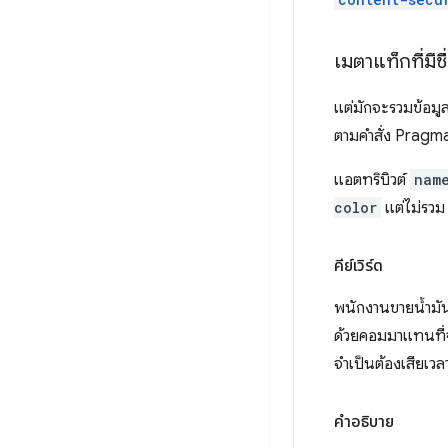
เมตาแท็กที่มีชื
แต่มักจะรวมข้อมูล
ตามคำสั่ง Pragm
แอตทริบิวต์
nam
color
แต่ไม่รว
คีย์เวิร์ด
พนักงานขายน้ำมันง
ด้วยคอมมาแทนที่จะ
จำเป็นต้องเสียเวล
คำอธิบาย