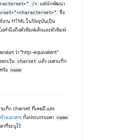
racterset>" />
แต่นักพัฒนา
arset="<characterset>"
ซึ่ง
รใช้งาน HTML ในปัจจุบันเป็น
ไม่คำนึงถึงตัวพิมพ์เล็กและตัวพิมพ์
ียกย่อๆ ว่า "http-equivalent"
้อยกเว้น
charset
แล้ว เมตาแท็ก
หรือ
name
าแท็ก charset ที่เคยมี และ
ร้างเอกสาร
ทั้งประเภทเมตา
name
ที่ระบุไว้