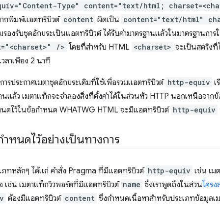
quiv="Content-Type" content="text/html; charset=<cha
ากพิมพ์แอตทริบิวต์
content
ผิดเป็น
content="text/html" ch
เริ่มรองรับชุดอักขระเป็นแอตทริบิวต์ ได้รับค่ามาตรฐานแล้วในมาตรฐานกา
t="<charset>" />
โดยที่สำหรับ HTML
<charset>
จะเป็นสตริงที่
้เวลาเพียง 2 นาที
การประกาศเมตาชุดอักขระเดิมที่ใช้เพื่อรวมแอตทริบิวต์
http-equiv
เร
ฐานแล้ว เมตาแท็กจะจำลองสิ่งที่ตั้งค่าได้ในส่วนหัว HTTP นอกเหนือจากข
่กำหนดไว้ในข้อกำหนด WHATWG HTML จะมีแอตทริบิวต์
http-equiv
่กำหนดไว้อย่างเป็นทางการ
ภทหลักๆ ได้แก่ คำสั่ง Pragma ที่มีแอตทริบิวต์
http-equiv
เช่น เมต
อ เช่น เมตาแท็กวิวพอร์ตที่มีแอตทริบิวต์
name
ซึ่งเราพูดถึงในส่วน
โครงส
v
ต้องมีแอตทริบิวต์
content
ซึ่งกำหนดเนื้อหาสำหรับประเภทข้อมูลเมตา