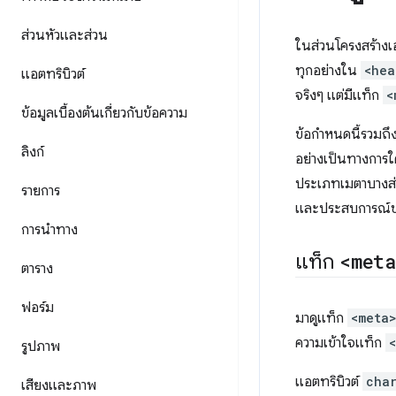
ส่วนหัวและส่วน
ในส่วนโครงสร้างเอ
ทุกอย่างใน
<hea
แอตทริบิวต์
จริงๆ แต่มีแท็ก
<
ข้อมูลเบื้องต้นเกี่ยวกับข้อความ
ข้อกำหนดนี้รวมถึ
ลิงก์
อย่างเป็นทางการใด
ประเภทเมตาบางส่วน
รายการ
และประสบการณ์ของ
การนำทาง
แท็ก
<meta
ตาราง
ฟอร์ม
มาดูแท็ก
<meta
ความเข้าใจแท็ก
รูปภาพ
แอตทริบิวต์
cha
เสียงและภาพ