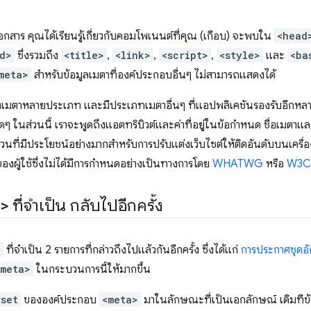
กสาร คุณได้เรียนรู้เกี่ยวกับคอมโพเนนต์ที่คุณ (เกือบ) จะพบใน
<head
d>
ซึ่งรวมถึง
<title>
,
<link>
,
<script>
,
<style>
และ
<ba
meta>
สำหรับข้อมูลเมตาที่องค์ประกอบอื่นๆ ไม่สามารถแสดงได้
งเมตาหลายประเภท และมีประเภทเมตาอื่นๆ ที่แอปพลิเคชันรองรับอีกหลา
ๆ ในส่วนนี้ เราจะพูดถึงแอตทริบิวต์และค่าที่อยู่ในข้อกำหนด ชื่อเมตาแ
ที่มีประโยชน์อย่างมากสำหรับการปรับแต่งเว็บไซต์ให้ติดอันดับบนเครื่อ
ผู้ใช้ซึ่งไม่ได้มีการกำหนดอย่างเป็นทางการโดย
WHATWG
หรือ
W3C
>
ที่จำเป็น กลับไปอีกครั้ง
>
ที่จําเป็น 2 รายการที่กล่าวถึงไปแล้วกันอีกครั้ง ซึ่งได้แก่
การประกาศชุดอ
<meta>
ในกระบวนการนี้ให้มากขึ้น
rset
ขององค์ประกอบ
<meta>
มาในลักษณะที่เป็นเอกลักษณ์ เดิมทีข้