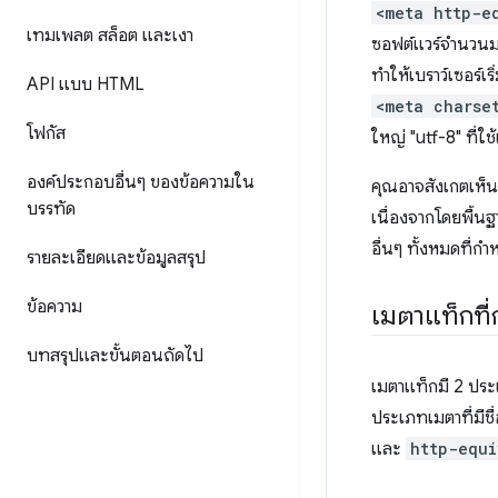
<meta http-e
เทมเพลต สล็อต และเงา
ซอฟต์แวร์จำนวนม
ทำให้เบราว์เซอร์
API แบบ HTML
<meta charse
โฟกัส
ใหญ่ "utf-8" ที่ใช
องค์ประกอบอื่นๆ ของข้อความใน
คุณอาจสังเกตเห็น
บรรทัด
เนื่องจากโดยพื้น
อื่นๆ ทั้งหมดที
รายละเอียดและข้อมูลสรุป
ข้อความ
เมตาแท็กที
บทสรุปและขั้นตอนถัดไป
เมตาแท็กมี 2 ประเ
ประเภทเมตาที่มีชื่
และ
http-equi