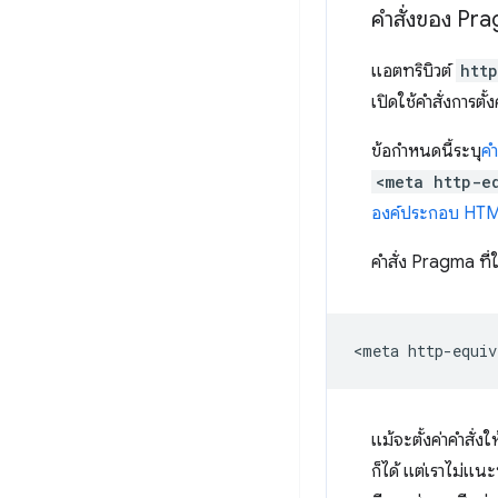
คำสั่งของ Pr
แอตทริบิวต์
htt
เปิดใช้คำสั่งการตั้
ข้อกำหนดนี้ระบุ
คำ
<meta http-e
องค์ประกอบ HT
คำสั่ง Pragma ที่ใ
แม้จะตั้งค่าคำสั่ง
ก็ได้ แต่เราไม่แน