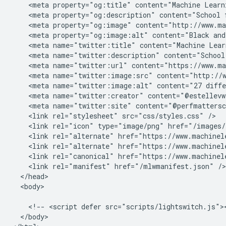
    <meta property="og:title" content="Machine Learni
    <meta property="og:description" content="School 
    <meta property="og:image" content="http://www.ma
    <meta property="og:image:alt" content="Black and
    <meta name="twitter:title" content="Machine Learn
    <meta name="twitter:description" content="School
    <meta name="twitter:url" content="https://www.ma
    <meta name="twitter:image:src" content="http://w
    <meta name="twitter:image:alt" content="27 diffe
    <meta name="twitter:creator" content="@estellevw"
    <meta name="twitter:site" content="@perfmattersc
    <link rel="stylesheet" src="css/styles.css" />

    <link rel="icon" type="image/png" href="/images/f
    <link rel="alternate" href="https://www.machinel
    <link rel="alternate" href="https://www.machinel
    <link rel="canonical" href="https://www.machinele
    <link rel="manifest" href="/mlwmanifest.json" />

  </head>

  <body>

    <!-- <script defer src="scripts/lightswitch.js"><
  </body>
