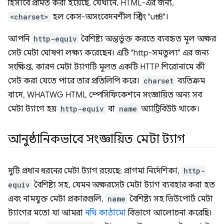
হিসাবে প্রমিত করা হয়েছে, যেখানে, HTML-এর জন্য,
<charset>
হল কেস-অসংবেদনশীল স্ট্রিং "utf-8"।
আপনি
http-equiv
বৈশিষ্ট্য অন্তর্ভুক্ত করতে ব্যবহৃত মূল অক্ষর
সেট মেটা ঘোষণা লক্ষ্য করেছেন। এটি "http-সমতুল্য" এর জন্য
সংক্ষিপ্ত, কারণ মেটা ট্যাগটি মূলত একটি HTTP শিরোনামে কী
সেট করা যেতে পারে তার প্রতিলিপি করে।
charset
ব্যতিক্রম
বাদে, WHATWG HTML স্পেসিফিকেশনে সংজ্ঞায়িত অন্য সব
মেটা ট্যাগে হয়
http-equiv
বা
name
অ্যাট্রিবিউট থাকে।
আনুষ্ঠানিকভাবে সংজ্ঞায়িত মেটা ট্যাগ
দুটি প্রধান ধরনের মেটা ট্যাগ রয়েছে: প্রাগমা নির্দেশিকা,
http-
equiv
বৈশিষ্ট্য সহ, যেমন অক্ষরসেট মেটা ট্যাগ ব্যবহার করা হত
এবং নামযুক্ত মেটা প্রকারগুলি,
name
বৈশিষ্ট্য সহ ভিউপোর্ট মেটা
ট্যাগের মতো যা আমরা
নথি কাঠামো
বিভাগে আলোচনা করেছি।