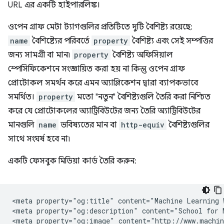
URL এর একটি হাইপারলিঙ্ক।
ওপেন গ্রাফ মেটা ট্যাগগুলির প্রতিটিতে দুটি বৈশিষ্ট্য রয়েছে:
name
বৈশিষ্ট্যের পরিবর্তে
property
বৈশিষ্ট্য এবং সেই সম্পত্তির
জন্য সামগ্রী বা মান৷
property
বৈশিষ্ট্য অফিসিয়াল
স্পেসিফিকেশনে সংজ্ঞায়িত করা হয় না কিন্তু ওপেন গ্রাফ
প্রোটোকল সমর্থন করে এমন অ্যাপ্লিকেশন দ্বারা ব্যাপকভাবে
সমর্থিত।
property
মতো "নতুন" বৈশিষ্ট্যগুলি তৈরি করা নিশ্চিত
করে যে প্রোটোকলের অ্যাট্রিবিউটের জন্য তৈরি অ্যাট্রিবিউটের
মানগুলি
name
ভবিষ্যতের মান বা
http-equiv
বৈশিষ্ট্যগুলির
সাথে সংঘর্ষ হবে না৷
একটি ফেসবুক মিডিয়া কার্ড তৈরি করুন:
<meta property="og:title" content="Machine Learning W
<meta property="og:description" content="School for 
<meta property="og:image" content="http://www.machin