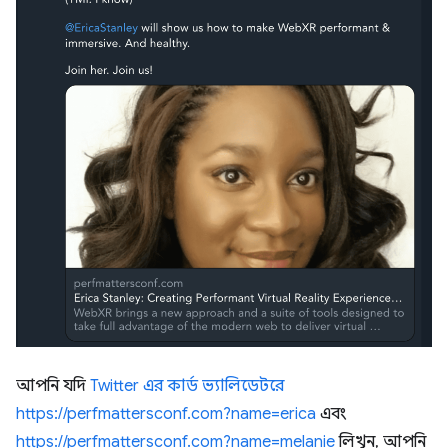
আপনি যদি
Twitter এর কার্ড ভ্যালিডেটরে
https://perfmattersconf.com?name=erica
এবং
https://perfmattersconf.com?name=melanie
লিখুন, আপনি