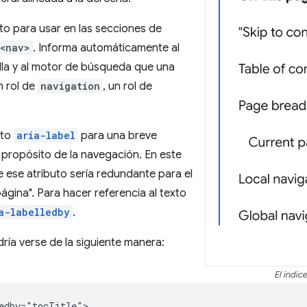
to para usar en las secciones de
<nav>
. Informa automáticamente al
lla y al motor de búsqueda que una
n rol de
navigation
, un rol de
uto
aria-label
para una breve
 propósito de la navegación. En este
de ese atributo sería redundante para el
página". Para hacer referencia al texto
a-labelledby
.
dría verse de la siguiente manera:
El índic
edby="tocTitle">
