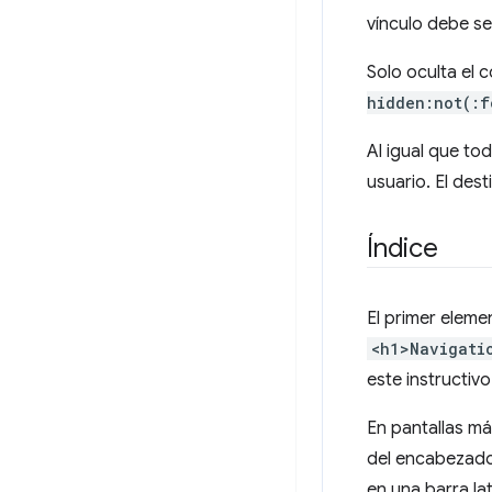
vínculo debe ser
Solo oculta el 
hidden:not(:f
Al igual que tod
usuario. El des
Índice
El primer eleme
<h1>Navigati
este instructivo
En pantallas m
del encabezado
en una barra lat