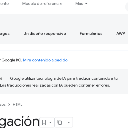
iento
Modelo de referencia
Más
mages
Un diseño responsivo
Formularios
AWP
r Google I/O.
Mira contenido a pedido
.
Google utiliza tecnología de IA para traducir contenido a tu
 Las traducciones realizadas con IA pueden contener errores.
sos
HTML
gación