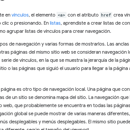
te en
vínculos
, el elemento
<a>
con el atributo
href
crea ví
 clic o presionando. En
listas
, aprendiste a crear listas de co
o agrupar listas de vínculos para crear navegación.
tipos de navegación y varias formas de mostrarlos. Las ancla
otras páginas del mismo sitio web se consideran navegación l
serie de vínculos, en la que se muestra la jerarquía de la pági
itio o las páginas que siguió el usuario para llegar a la págin
a página es otro tipo de navegación local. Una página que cont
as de un sitio se denomina mapa del sitio. La navegación que l
itio web, que probablemente se encuentra en todas las págin
gación global se puede mostrar de varias maneras diferentes,
nús desplegables y menús desplegables. El mismo sitio pued