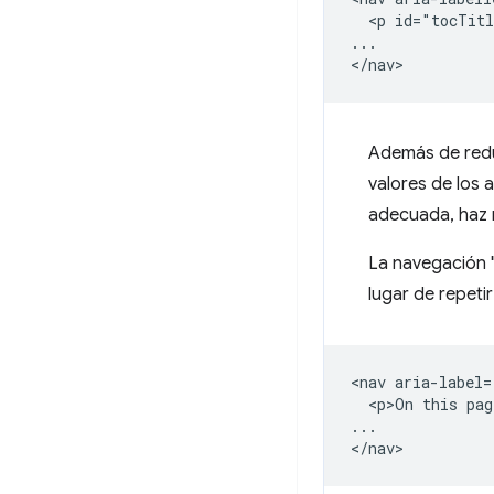
  <p id="tocTitl
...

Además de reduc
valores de los 
adecuada, haz r
La navegación "
lugar de repetir 
<nav aria-label=
  <p>On this pag
...
