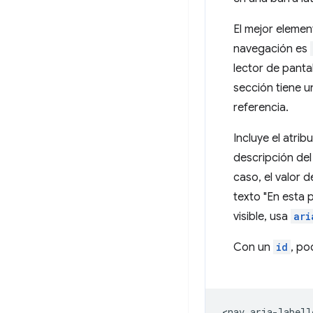
El mejor elemen
navegación es
lector de panta
sección tiene u
referencia.
Incluye el atrib
descripción del
caso, el valor 
texto "En esta 
visible, usa
ari
Con un
id
, po
<nav aria-labell