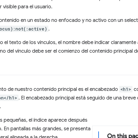
 visible para el usuario.
contenido en un estado no enfocado y no activo con un select
ocus):not(:active)
.
o el texto de los vínculos, el nombre debe indicar claramente a
tino del vínculo debe ser el comienzo del contenido principal d
nto de nuestro contenido principal es el encabezado
<h1>
co
on</h1>
. El encabezado principal está seguido de una breve
.
ás pequeñas, el índice aparece después
. En pantallas más grandes, se presenta
eral alineada a la derecha.