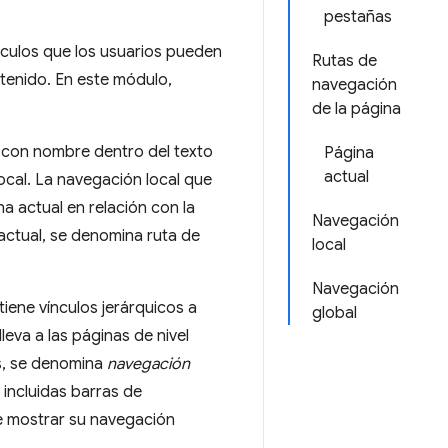
pestañas
nculos que los usuarios pueden
Rutas de
ntenido. En este módulo,
navegación
de la página
s con nombre dentro del texto
Página
actual
ocal. La navegación local que
na actual en relación con la
Navegación
a actual, se denomina ruta de
local
Navegación
iene vínculos jerárquicos a
global
leva a las páginas de nivel
as, se denomina
navegación
 incluidas barras de
e mostrar su navegación