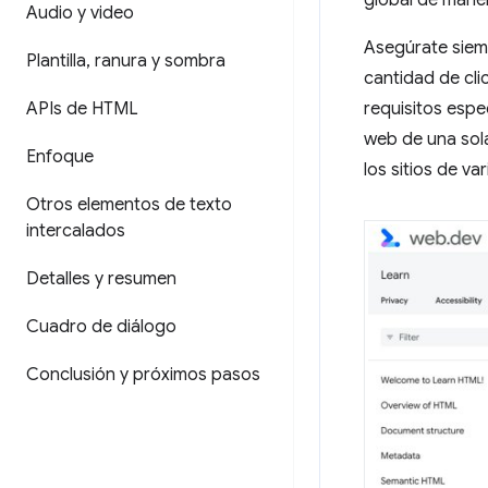
global de maner
Audio y video
Asegúrate siemp
Plantilla
,
ranura y sombra
cantidad de cli
APIs de HTML
requisitos espe
web de una sola
Enfoque
los sitios de v
Otros elementos de texto
intercalados
Detalles y resumen
Cuadro de diálogo
Conclusión y próximos pasos