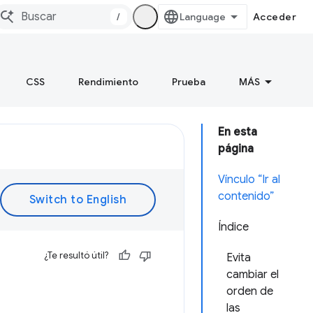
/
Acceder
CSS
Rendimiento
Prueba
MÁS
En esta
página
Vínculo “Ir al
contenido”
Índice
¿Te resultó útil?
Evita
cambiar el
orden de
las