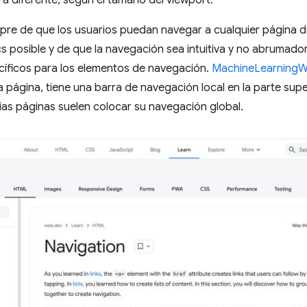
a diferente, según el tamaño del viewport.
re de que los usuarios puedan navegar a cualquier página de
cs posible y de que la navegación sea intuitiva y no abrumado
cíficos para los elementos de navegación.
MachineLearning
 página, tiene una barra de navegación local en la parte sup
arias páginas suelen colocar su navegación global.