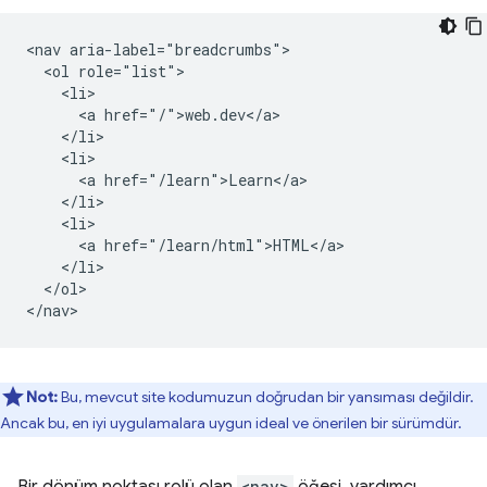
<nav aria-label="breadcrumbs">

  <ol role="list">

    <li>

      <a href="/">web.dev</a>

    </li>

    <li>

      <a href="/learn">Learn</a>

    </li>

    <li>

      <a href="/learn/html">HTML</a>

    </li>

  </ol>

Not:
Bu, mevcut site kodumuzun doğrudan bir yansıması değildir.
Ancak bu, en iyi uygulamalara uygun ideal ve önerilen bir sürümdür.
Bir dönüm noktası rolü olan
<nav>
öğesi, yardımcı