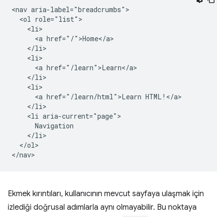
<nav aria-label="breadcrumbs">

  <ol role="list">

    <li>

      <a href="/">Home</a>

    </li>

    <li>

      <a href="/learn">Learn</a>

    </li>

    <li>

      <a href="/learn/html">Learn HTML!</a>

    </li>

    <li aria-current="page">

      Navigation

    </li>

  </ol>

Ekmek kırıntıları, kullanıcının mevcut sayfaya ulaşmak için
izlediği doğrusal adımlarla aynı olmayabilir. Bu noktaya