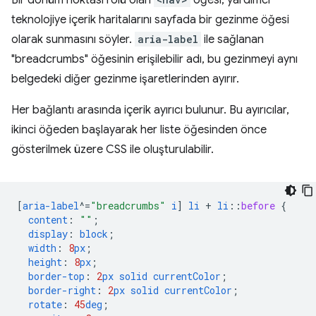
teknolojiye içerik haritalarını sayfada bir gezinme öğesi
olarak sunmasını söyler.
aria-label
ile sağlanan
"breadcrumbs" öğesinin erişilebilir adı, bu gezinmeyi aynı
belgedeki diğer gezinme işaretlerinden ayırır.
Her bağlantı arasında içerik ayırıcı bulunur. Bu ayırıcılar,
ikinci öğeden başlayarak her liste öğesinden önce
gösterilmek üzere CSS ile oluşturulabilir.
[
aria-label
^=
"breadcrumbs"
i
]
li
+
li
::
before
{
content
:
""
;
display
:
block
;
width
:
8
px
;
height
:
8
px
;
border-top
:
2
px
solid
currentColor
;
border-right
:
2
px
solid
currentColor
;
rotate
:
45
deg
;