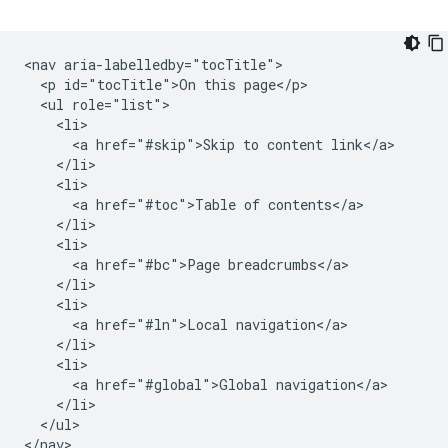
<nav aria-labelledby="tocTitle">

  <p id="tocTitle">On this page</p>

  <ul role="list">

    <li>

      <a href="#skip">Skip to content link</a>

    </li>

    <li>

      <a href="#toc">Table of contents</a>

    </li>

    <li>

      <a href="#bc">Page breadcrumbs</a>

    </li>

    <li>

      <a href="#ln">Local navigation</a>

    </li>

    <li>

      <a href="#global">Global navigation</a>

    </li>

  </ul>
