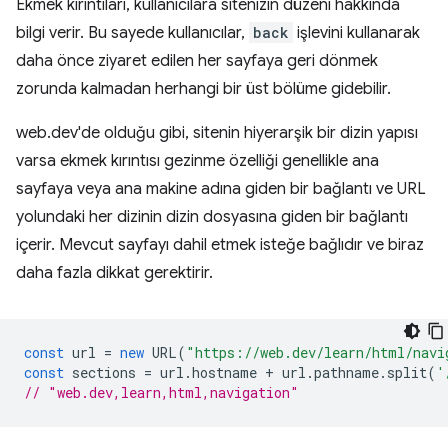
Ekmek kırıntıları, kullanıcılara sitenizin düzeni hakkında
bilgi verir. Bu sayede kullanıcılar,
back
işlevini kullanarak
daha önce ziyaret edilen her sayfaya geri dönmek
zorunda kalmadan herhangi bir üst bölüme gidebilir.
web.dev'de olduğu gibi, sitenin hiyerarşik bir dizin yapısı
varsa ekmek kırıntısı gezinme özelliği genellikle ana
sayfaya veya ana makine adına giden bir bağlantı ve URL
yolundaki her dizinin dizin dosyasına giden bir bağlantı
içerir. Mevcut sayfayı dahil etmek isteğe bağlıdır ve biraz
daha fazla dikkat gerektirir.
const
url
=
new
URL
(
"https://web.dev/learn/html/navi
const
sections
=
url
.
hostname
+
url
.
pathname
.
split
(
'
// "web.dev,learn,html,navigation"