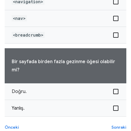
<navigation>
<nav>
<breadcrumb>
Bir sayfada birden fazla gezinme öğesi olabilir
mi?
Doğru.
Yanlış.
Önceki
Sonraki