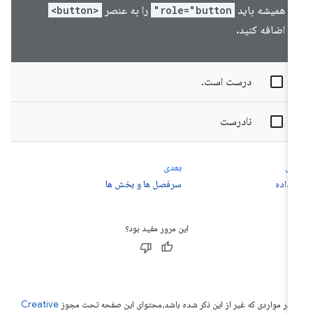
همیشه باید
role="button"
را به عنصر
<button>
اضافه کنید.
درست است.
نادرست
لی
بعدی
اداده
سرفصل ها و بخش ها
این مرور مفید بود؟
 در مواردی که غیر از این ذکر شده باشد،‌محتوای این صفحه تحت مجوز
Creative