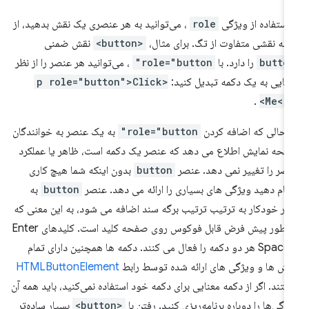
 استفاده از ویژگی
role
، می‌توانید به هر عنصری یک نقش بدهید، از
له نقشی متفاوت از تگ. برای مثال،
<button>
نقش ضمنی
butto
را دارد. با
role="button"
، می‌توانید هر عنصر را از نظر
نایی به یک دکمه تبدیل کنید:
<p role="button">Click
.
Me</p
 حالی که اضافه کردن
role="button"
به یک عنصر به خوانندگان
حه نمایش اطلاع می دهد که عنصر یک دکمه است، ظاهر یا عملکرد
صر را تغییر نمی دهد. عنصر
button
بدون اینکه شما هیچ کاری
جام دهید ویژگی های بسیاری را ارائه می دهد. عنصر
button
به
ر خودکار به ترتیب ترتیب برگه سند اضافه می شود، به این معنی که
به طور پیش فرض قابل فوکوس روی صفحه کلید است. کلیدهای Enter
و Space هر دو دکمه را فعال می کنند. دکمه ها همچنین دارای تمام
ش ها و ویژگی های ارائه شده توسط رابط
HTMLButtonElement
تند. اگر از دکمه معنایی برای دکمه خود استفاده نمی‌کنید، باید همه آن
ژگی‌ها را دوباره برنامه‌ریزی کنید. رفتن با
<button>
بسیار ساده‌تر