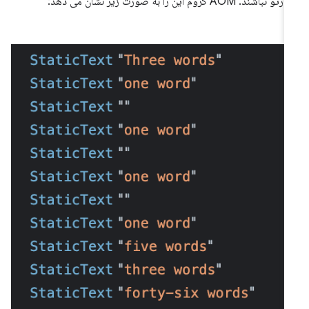
و نباشند. AOM کروم این را به صورت زیر نشان می دهد: