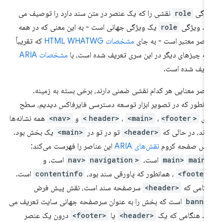
یژگی
role
نقشی را که یک عنصر در متن سند دارد را توصیف می
د. ویژگی
role
یک ویژگی جهانی است - به این معنی که در همه
اصر معتبر است - به جای
مشخصات HTML WHATWG
که تقریباً
ه چیزهای دیگر در این سری تعریف شده است، با
مشخصات ARIA
ریف شده است.
اصر معنایی هر کدام نقشی ضمنی دارند، برخی بسته به زمینه.
انطور که در تصویر ابزار توسعه دسترسی فایرفاکس دیدیم، سطح
لای
<header>
<footer>
،
<main>
،
و
<nav>
همه نشانه‌ها
دند، در حالی که
<header>
تو در تو در
<main>
یک بخش بود.
کس صفحه کروم
نقش‌های ARIA
این عناصر را فهرست می‌کند:
<ma
main
است،
<nav>
navigation
است، و
<foo
، همانطور که پاورقی سند بود،
contentinfo
است.
گامی که
<header>
سرصفحه سند است، نقش پیش فرض
banne
است که بخش را به عنوان سرصفحه جهانی سایت تعریف می
د. هنگامی که یک
<header>
یا
<footer>
درون یک عنصر