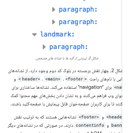
شکل 2. لیستی از گره ها با نشانه های مشخص.
در شکل 2، چهار نقش برجسته در بلوک کد دوم وجود دارد. از نشانه‌های
نایی با نام‌های راحت
<header>
<footer>
،
<main>
،
و
<n
برای "navigation" استفاده می‌کند. نشانه‌ها ساختاری برای
توای وب فراهم می‌کنند و به نشان دادن بخش‌های مهم محتوا کمک
‌کنند تا برای کاربران صفحه‌خوان قابل پیمایش با صفحه‌کلید باشند.
<hea
و
<footer>
نشانه‌هایی هستند که به ترتیب نقش
banne
و
contentinfo
دارند، در صورتی که در نشانه‌های دیگر