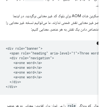
ت.
به اسکرین شات AOM برای بلوک کد غیر معنایی برگردید. در اینجا
اصر غیر معنایی نقش ضمنی ندارند. ما می‌توانیم نسخه غیر معنایی را
 اختصاص دادن یک نقش به هر عنصر، معنایی کنیم:
<div role="banner">

  <span role="heading" aria-level="1">Three words<
  <div role="navigation">

    <a>one word</a>

    <a>one word</a>

    <a>one word</a>

    <a>one word</a>

  </div>

 حالی که ویژگی
role
را می توان برای افزودن معنایی به هر عنصر