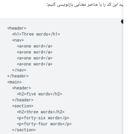
ایید این کد را با عناصر معنایی بازنویسی کنیم:
<header>

  <h1>Three words</h1>

  <nav>

    <a>one word</a>

    <a>one word</a>

    <a>one word</a>

    <a>one word</a>

  </nav>

</header>

<main>

  <header>

    <h2>five words</h2>

  </header>

  <section>

    <h2>three words</h2>

    <p>forty-six words</p>

    <p>forty-four words</p>

  </section>
