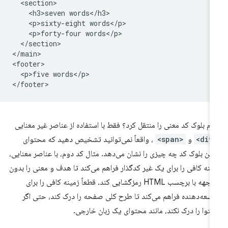
  <section>

    <h3>seven words</h3>

    <p>sixty-eight words</p>

    <p>forty-four words</p>

  </section>

</main>

<footer>

  <p>five words</p>

ام بلوک کد معنی را منتقل کرد؟ فقط با استفاده از عناصر غیر معنایی
<d
و
<span>
، واقعاً نمی‌توانید تشخیص دهید که محتوای
لین بلوک کد چه چیزی را نشان می‌دهد. مثال کد دوم، با عناصر معنایی،
ینه کافی را برای یک غیر کدگذار فراهم می‌کند تا هدف و معنی را بدون
مواجهه با برچسب HTML رمزگشایی کند. قطعاً زمینه کافی را برای
سعه‌دهنده فراهم می‌کند تا طرح کلی صفحه را درک کند، حتی اگر
توا را درک نکند، مانند محتوای یک زبان خارجی.