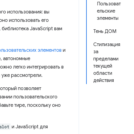
Пользоват
ельские
го использования: вы
элементы
рно использовать его
 библиотека JavaScript вам
Тень ДОМ
Стилизация
ользовательских элементов
и
за
е, автономные
пределами
текущей
ожно легко интегрировать в
области
 уже рассмотрели.
действия
который позволяет
звании пользовательского
авьте тире, поскольку оно
slot
и JavaScript для