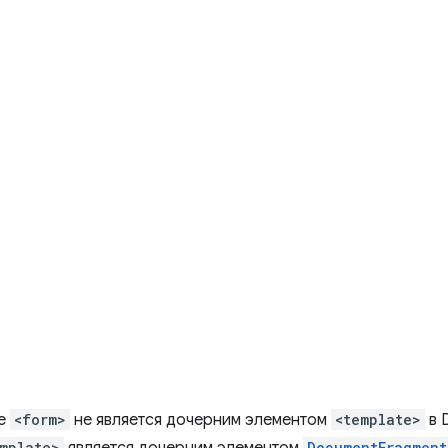
ре
<form>
не является дочерним элементом
<template>
в 
mplate>
DocumentFragment