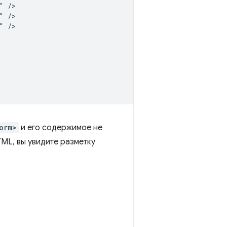
 />

 />

 />

orm>
и его содержимое не
TML, вы увидите разметку