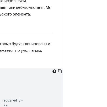
но используем
емент или веб-компонент. Мы
ьского элемента.
торые будут клонированы и
ажается по умолчанию.
required />

 />
