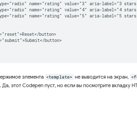
ype="radio" name="rating" value="3" aria-label="3 stars"
ype="radio" name="rating" value="4" aria-label="4 stars"
ype="radio" name="rating" value="5" aria-label="5 stars"
="reset">Reset</button>

="submit">Submit</button>

держимое элемента
<template>
не выводится на экран,
<f
 Да, этот Codepen пуст, но если вы посмотрите вкладку H