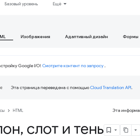
Базовый уровень
Ещё
ML
Изображения
Адаптивный дизайн
Формы
стройку Google I/O!
Смотрите контент по запросу
.
Эта страница переведена с помощью
Cloud Translation API
.
рсы
HTML
Эта информац
лон
,
слот и тень