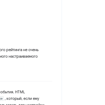
ого рейтинга не очень
емого настраиваемого
события. HTML
e>
, который, если ему