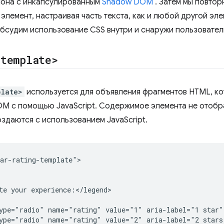
лона с инкапсулированным
Shadow DOM
. Затем мы повтор
элемент, настраивая часть текста, как и любой другой эл
обсудим использование CSS внутри и снаружи пользовател
<template>
plate>
используется для объявления фрагментов HTML, ко
OM с помощью JavaScript. Содержимое элемента не отобр
оздаются с использованием JavaScript.
ar-rating-template">

te your experience:</legend>

ype="radio" name="rating" value="1" aria-label="1 star" 
ype="radio" name="rating" value="2" aria-label="2 stars"