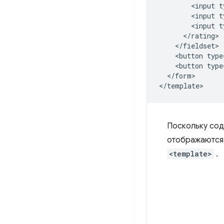
        <input t
        <input t
        <input t
      </rating>

    </fieldset>

    <button type
    <button type
  </form>

Поскольку со
отображаются.
<template>
.