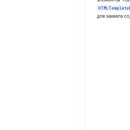
элементов
HTMLTemplate
для захвата с