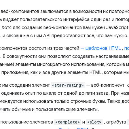
веб-компонентов заключается в возможности их повторно
ь виджет пользовательского интерфейса один раз и повто
 Хотя для создания веб-компонентов вам нужен JavaScript,
 и связанные с ним API предоставляют все, что вам нужно.
компонентов состоит из трех частей
— шаблонов HTML
,
п
. В совокупности они позволяют создавать настраиваемы
анные) элементы многократного использования, которые м
приложения, как и все другие элементы HTML, которые мы
е мы создадим элемент
<star-rating>
— веб-компонент, 
 оценивать опыт по шкале от одной до пяти звезд. При на
мендуется использовать только строчные буквы. Также доб
ичать обычные и пользовательские элементы.
спользование элементов
<template>
и
<slot>
, атрибута