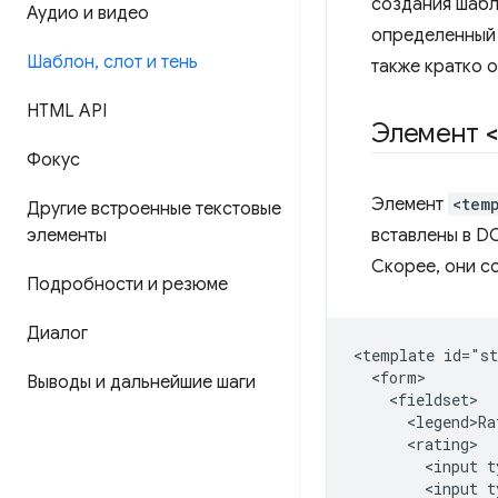
создания шаб
Аудио и видео
определенный 
Шаблон
,
слот и тень
также кратко 
HTML API
Элемент
Фокус
Элемент
<tem
Другие встроенные текстовые
элементы
вставлены в D
Скорее, они с
Подробности и резюме
Диалог
<template id="st
  <form>

Выводы и дальнейшие шаги
    <fieldset>

      <legend>Ra
      <rating>

        <input t
        <input t