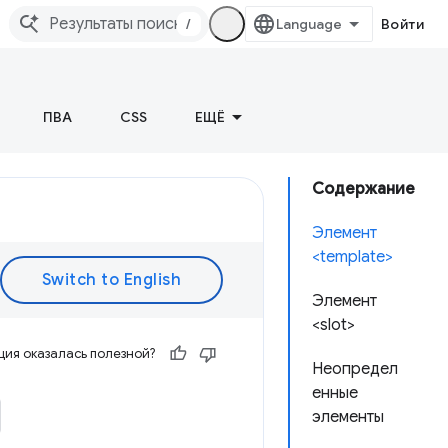
/
Войти
ПВА
CSS
ЕЩЁ
Содержание
Элемент
<template>
Элемент
<slot>
ия оказалась полезной?
Неопредел
енные
элементы