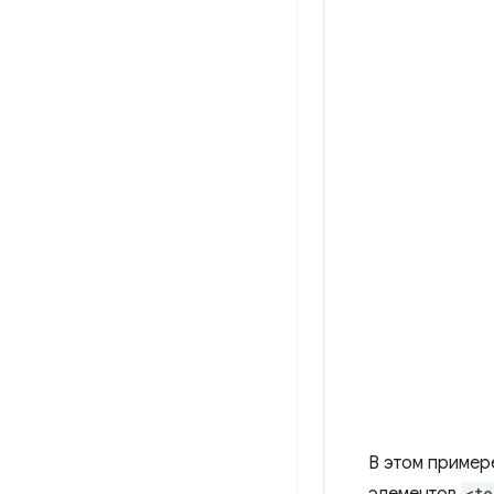
В этом приме
<te