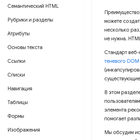
Семантический HTML
Преимущество 
Рубрики и разделы
можете создат
несколько раз.
Атрибуты
не нужна. HTML
Основы текста
Стандарт веб-
Ссылки
теневого DOM
(инкапсулиров
Списки
существующие 
Навигация
В этом раздел
пользователям
Таблицы
элемента реко
Формы
помогает разл
Изображения
Мы обсудим и