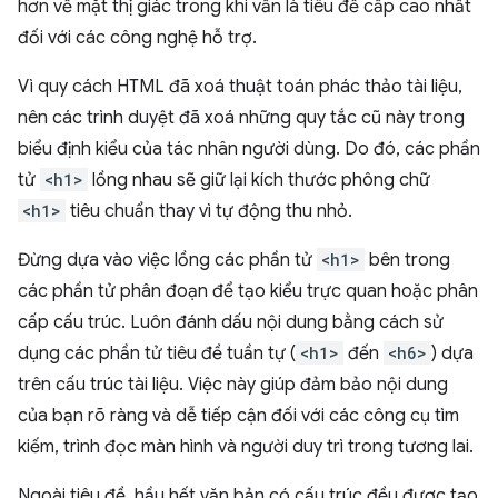
hơn về mặt thị giác trong khi vẫn là tiêu đề cấp cao nhất
đối với các công nghệ hỗ trợ.
Vì quy cách HTML đã xoá thuật toán phác thảo tài liệu,
nên các trình duyệt đã xoá những quy tắc cũ này trong
biểu định kiểu của tác nhân người dùng. Do đó, các phần
tử
<h1>
lồng nhau sẽ giữ lại kích thước phông chữ
<h1>
tiêu chuẩn thay vì tự động thu nhỏ.
Đừng dựa vào việc lồng các phần tử
<h1>
bên trong
các phần tử phân đoạn để tạo kiểu trực quan hoặc phân
cấp cấu trúc. Luôn đánh dấu nội dung bằng cách sử
dụng các phần tử tiêu đề tuần tự (
<h1>
đến
<h6>
) dựa
trên cấu trúc tài liệu. Việc này giúp đảm bảo nội dung
của bạn rõ ràng và dễ tiếp cận đối với các công cụ tìm
kiếm, trình đọc màn hình và người duy trì trong tương lai.
Ngoài tiêu đề, hầu hết văn bản có cấu trúc đều được tạo