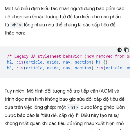
Một số biểu định kiểu tác nhân người dùng bao gồm các
bộ chọn sau (hoặc tương tự) để tạo kiểu cho các phần
tử
<h1>
lồng nhau như thể chúng là các cấp tiêu đề
thấp hơn:
/* Legacy UA stylesheet behavior (now removed from b
h2
,
:
is
(
article
,
aside
,
nav
,
section
)
h1
{}
h3
,
:
is
(
article
,
aside
,
nav
,
section
)
:
is
(
article
,
a
Tuy nhiên, Mô hình đối tượng hỗ trợ tiếp cận (AOM) và
trình đọc màn hình không bao giờ sửa đổi cấp độ tiêu đề
dựa trên việc lồng ghép; một
<h1>
được lồng ghép luôn
được báo cáo là "tiêu đề, cấp độ 1". Điều này tạo ra sự
không nhất quán khi các tiêu đề lồng nhau xuất hiện nhỏ