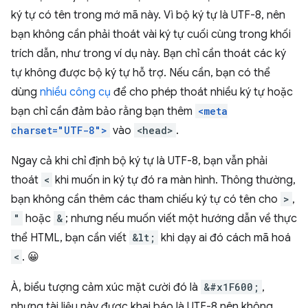
ký tự có tên trong mớ mã này. Vì bộ ký tự là UTF-8, nên
bạn không cần phải thoát vài ký tự cuối cùng trong khối
trích dẫn, như trong ví dụ này. Bạn chỉ cần thoát các ký
tự không được bộ ký tự hỗ trợ. Nếu cần, bạn có thể
dùng
nhiều công cụ
để cho phép thoát nhiều ký tự hoặc
bạn chỉ cần đảm bảo rằng bạn thêm
<meta
charset="UTF-8">
vào
<head>
.
Ngay cả khi chỉ định bộ ký tự là UTF-8, bạn vẫn phải
thoát
<
khi muốn in ký tự đó ra màn hình. Thông thường,
bạn không cần thêm các tham chiếu ký tự có tên cho
>
,
"
hoặc
&
; nhưng nếu muốn viết một hướng dẫn về thực
thể HTML, bạn cần viết
&lt;
khi dạy ai đó cách mã hoá
<
. 😀
À, biểu tượng cảm xúc mặt cười đó là
&#x1F600;
,
nhưng tài liệu này được khai báo là UTF-8 nên không