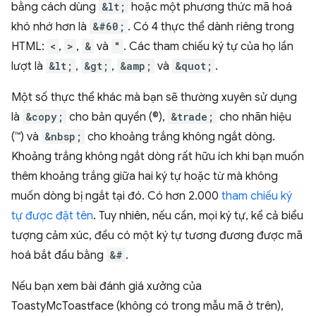
bằng cách dùng
&lt;
hoặc một phương thức mã hoá
khó nhớ hơn là
&#60;
. Có 4 thực thể dành riêng trong
HTML:
<
,
>
,
&
và
"
. Các tham chiếu ký tự của họ lần
lượt là
&lt;
,
&gt;
,
&amp;
và
&quot;
.
Một số thực thể khác mà bạn sẽ thường xuyên sử dụng
là
&copy;
cho bản quyền (©),
&trade;
cho nhãn hiệu
(™) và
&nbsp;
cho khoảng trắng không ngắt dòng.
Khoảng trắng không ngắt dòng rất hữu ích khi bạn muốn
thêm khoảng trắng giữa hai ký tự hoặc từ mà không
muốn dòng bị ngắt tại đó. Có hơn 2.000
tham chiếu ký
tự được đặt tên
. Tuy nhiên, nếu cần, mọi ký tự, kể cả biểu
tượng cảm xúc, đều có một ký tự tương đương được mã
hoá bắt đầu bằng
&#
.
Nếu bạn xem bài đánh giá xưởng của
ToastyMcToastface (không có trong mẫu mã ở trên),