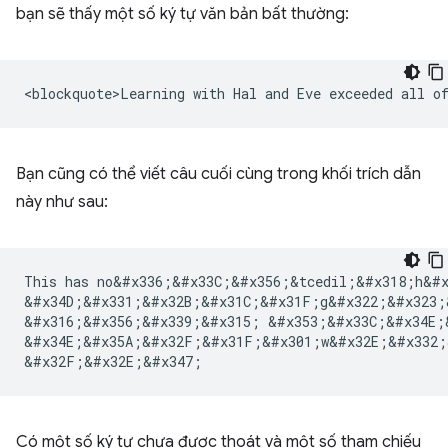
bạn sẽ thấy một số ký tự văn bản bất thường:
Bạn cũng có thể viết câu cuối cùng trong khối trích dẫn
này như sau:
This has no&#x336;&#x33C;&#x356;&tcedil;&#x318;h&#
&#x34D;&#x331;&#x32B;&#x31C;&#x31F;g&#x322;&#x323;
&#x316;&#x356;&#x339;&#x315; &#x353;&#x33C;&#x34E;
&#x34E;&#x35A;&#x32F;&#x31F;&#x301;w&#x32E;&#x332;
Có một số ký tự chưa được thoát và một số tham chiếu