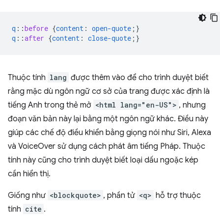
q
::
before
{
content
:
open-quote
;}
q
::
after
{
content
:
close-quote
;}
Thuộc tính
lang
được thêm vào để cho trình duyệt biết
rằng mặc dù ngôn ngữ cơ sở của trang được xác định là
tiếng Anh trong thẻ mở
<html lang="en-US">
, nhưng
đoạn văn bản này lại bằng một ngôn ngữ khác. Điều này
giúp các chế độ điều khiển bằng giọng nói như Siri, Alexa
và VoiceOver sử dụng cách phát âm tiếng Pháp. Thuộc
tính này cũng cho trình duyệt biết loại dấu ngoặc kép
cần hiển thị.
Giống như
<blockquote>
, phần tử
<q>
hỗ trợ thuộc
tính
cite
.