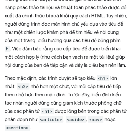
năng phác thảo tài liệu và thuật toán phác thảo được đề
xuất đã chính thức bị xoá khỏi quy cách HTML. Tuy nhiên,
người dùng trình đọc màn hình chủ yếu dựa vào tiêu đề
như một chiến lược khám phá để tìm hiểu về nội dung
của một trang, điều hướng qua các tiêu đề bằng phím
h
. Việc đảm bảo rằng các cấp tiêu đề được triển khai
một cách hợp lý (như cách bạn vạch ra một tài liệu) giúp
nội dung của bạn dễ tiếp cận và đây là điều bạn nên làm.
Theo mặc định, các trình duyệt sẽ tạo kiểu
<h1>
lớn
nhất,
<h2>
nhỏ hơn một chút, với mỗi cấp tiêu đề tiếp
theo nhỏ hơn theo mặc định. Trước đây, biểu định kiểu
tác nhân người dùng cũng giảm kích thước phông chữ
của các phần tử
<h1>
được lồng bên trong các phần tử
phân đoạn như
<article>
,
<aside>
,
<nav>
hoặc
<section>
.