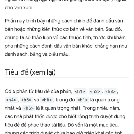
cho văn xuôi.
Phần này trình bày những cách chính để đánh dấu văn
bản hoặc những kiến thức cơ bản về văn bản. Sau đó,
chúng ta sẽ thảo luận về các thuộc tính, trước khi khám
phá những cách đánh dấu văn bản khác, chẳng hạn như
danh sách, bảng và biểu mẫu.
Tiêu đề (xem lại)
Có 6 phần tử tiêu đề của phần,
<h1>
,
<h2>
,
<h3>
,
<h4>
,
<h5>
và
<h6>
, trong đó
<h1>
là quan trọng
nhất và
<h6>
là ít quan trọng nhất. Trong nhiều năm,
các nhà phát triển được cho biết rằng trình duyệt dùng
tiêu đề để phác thảo tài liệu. Đó vốn là một mục tiêu,
nhưng các trình duyệt chưa bao giờ triển khai các tính