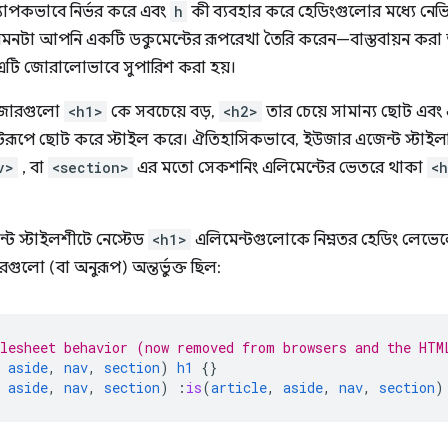
্যাপকভাবে নির্ভর করে এবং
h
কী ব্যবহার করে হেডিংগুলোর মধ্যে ন
নটা আপনি একটি ডকুমেন্টের রূপরেখা তৈরি করেন—বাস্তবায়ন করা আ
টি জোরালোভাবে সুপারিশ করা হয়।
াউজারগুলো
<h1>
কে সবচেয়ে বড়,
<h2>
তার চেয়ে সামান্য ছোট এবং এ
রূপে ছোট করে স্টাইল করে। ঐতিহাসিকভাবে, ইউজার এজেন্ট স্টা
v>
, বা
<section>
এর মতো সেকশনিং এলিমেন্টের ভেতরে থাকা
<
্ট স্টাইলশীটে নেস্টেড
<h1>
এলিমেন্টগুলোকে নিম্নতর হেডিং লেভে
টরগুলো (বা অনুরূপ) অন্তর্ভুক্ত ছিল:
lesheet behavior (now removed from browsers and the HTM
aside
,
nav
,
section
)
h1
{}
aside
,
nav
,
section
)
:
is
(
article
,
aside
,
nav
,
section
)