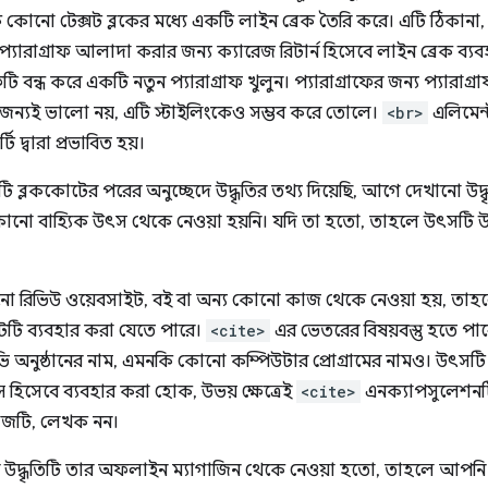
 কোনো টেক্সট ব্লকের মধ্যে একটি লাইন ব্রেক তৈরি করে। এটি ঠিকানা, কব
্যারাগ্রাফ আলাদা করার জন্য ক্যারেজ রিটার্ন হিসেবে লাইন ব্রেক ব্যব
্রাফটি বন্ধ করে একটি নতুন প্যারাগ্রাফ খুলুন। প্যারাগ্রাফের জন্য প্যারাগ্র
ির জন্যই ভালো নয়, এটি স্টাইলিংকেও সম্ভব করে তোলে।
<br>
এলিমেন্
টি দ্বারা প্রভাবিত হয়।
টি ব্লককোটের পরের অনুচ্ছেদে উদ্ধৃতির তথ্য দিয়েছি, আগে দেখানো উ
ো বাহ্যিক উৎস থেকে নেওয়া হয়নি। যদি তা হতো, তাহলে উৎসটি উল
ো রিভিউ ওয়েবসাইট, বই বা অন্য কোনো কাজ থেকে নেওয়া হয়, তাহ
টটি ব্যবহার করা যেতে পারে।
<cite>
এর ভেতরের বিষয়বস্তু হতে প
ি অনুষ্ঠানের নাম, এমনকি কোনো কম্পিউটার প্রোগ্রামের নামও। উৎসটি প
্স হিসেবে ব্যবহার করা হোক, উভয় ক্ষেত্রেই
<cite>
এনক্যাপসুলেশনটি
কাজটি, লেখক নন।
্মুথের উদ্ধৃতিটি তার অফলাইন ম্যাগাজিন থেকে নেওয়া হতো, তাহলে আপ