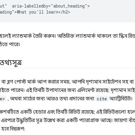
ut"  aria-labelledby="about_heading">

ন হলেই ল্যান্ডমার্ক তৈরি করুন। অতিরিক্ত ল্যান্ডমার্ক থাকলে তা স্ক্রিন র
 উঠতে পারে।
তথ্যসূত্র
া ব্লগ পোস্ট মার্ক আপ করার সময়, আপনি দৃশ্যমান সাইটেশন সহ বা 
 চাইতে পারেন। এই তিনটি উপাদানের জন্য এলিমেন্ট রয়েছে: দৃশ্যমান স
e>
, অথবা সার্চের জন্য আরও তথ্য প্রদানের জন্য
cite
অ্যাট্রিবিউট।
শনটিতে একটি হেডার এবং তিনটি রিভিউ রয়েছে; এই রিভিউগুলো হল
ং এরপরে উদ্ধৃতিটির সূত্র উল্লেখ করা একটি প্যারাগ্রাফ আছে। জায়গা বা
হবে নিম্নরূপ: