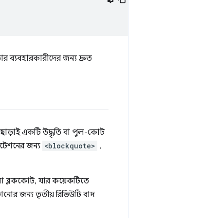
িডার ব্যবহারকারীদের জন্য দ্রুত
ছাড়াই একটি উদ্ধৃতি বা পুল-কোট
াইটেশনের জন্য
<blockquote>
,
ো ব্লককোট, যার কয়েকটিতে
ঁচানোর জন্য তৃতীয় রিভিউটি বাদ