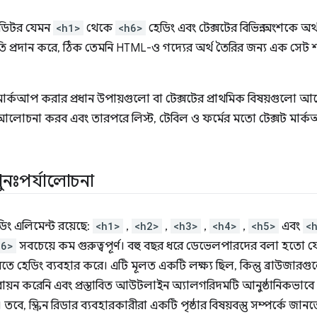
এডিটর যেমন
<h1>
থেকে
<h6>
হেডিং এবং টেক্সটের বিভিন্ন অংশকে অর্থ
ি প্রদান করে, ঠিক তেমনি HTML-ও গদ্যের অর্থ তৈরির জন্য এক সেট শব
মার্কআপ করার প্রধান উপায়গুলো বা টেক্সটের প্রাথমিক বিষয়গুলো
য়ে আলোচনা করব এবং তারপরে লিস্ট, টেবিল ও ফর্মের মতো টেক্সট মার্
ুনঃপর্যালোচনা
িং এলিমেন্ট রয়েছে:
<h1>
,
<h2>
,
<h3>
,
<h4>
,
<h5>
এবং
<
h6>
সবচেয়ে কম গুরুত্বপূর্ণ। বহু বছর ধরে ডেভেলপারদের বলা হতো যে
তে হেডিং ব্যবহার করে। এটি মূলত একটি লক্ষ্য ছিল, কিন্তু ব্রাউজ
বায়ন করেনি এবং প্রস্তাবিত আউটলাইন অ্যালগরিদমটি আনুষ্ঠানিকভা
। তবে, স্ক্রিন রিডার ব্যবহারকারীরা একটি পৃষ্ঠার বিষয়বস্তু সম্পর্কে 