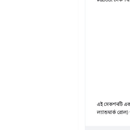
#about সেকশনটিত
এই সেকশনটি একটি
ল্যান্ডমার্ক রো