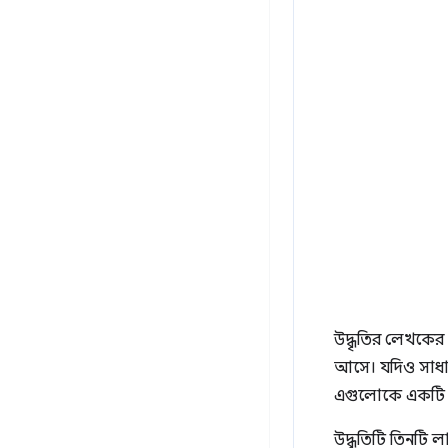
উদ্ধৃতির লেখকের 
আসে। যদিও সাধার
এগুলোকে একট
উদ্ধৃতিটি তিনটি ল