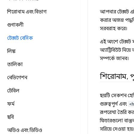
শিরোনাম এবং বিভাগ
আপনার টেক্সট 
করার অজস্র পদ্ধত
গুণাবলী
সরবরাহ করে।
টেক্সট বেসিক
এই অংশে টেক্সট 
অ্যাট্রিবিউট নি
লিঙ্ক
সম্পর্কে জানব।
তালিকা
শিরোনাম
,
প
নেভিগেশন
টেবিল
ছয়টি সেকশন হেড
ফর্ম
গুরুত্বপূর্ণ এবং
<
রূপরেখা তৈরি কর
ছবি
ফিচারগুলো বাস্ত
সরিয়ে দেওয়া হয়
অডিও এবং ভিডিও