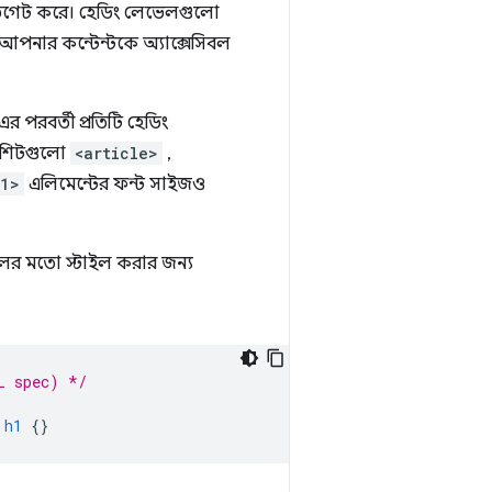
েভিগেট করে। হেডিং লেভেলগুলো
পনার কন্টেন্টকে অ্যাক্সেসিবল
র পরবর্তী প্রতিটি হেডিং
ইলশিটগুলো
<article>
,
h1>
এলিমেন্টের ফন্ট সাইজও
লের মতো স্টাইল করার জন্য
L spec) */
h1
{}