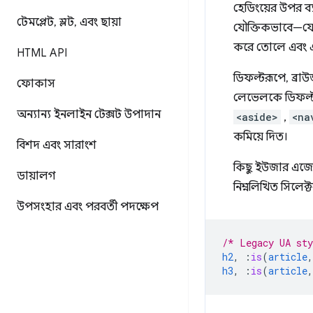
হেডিংয়ের উপর ব
টেমপ্লেট
,
স্লট
,
এবং ছায়া
যৌক্তিকভাবে—যেম
করে তোলে এবং এ
HTML API
ডিফল্টরূপে, ব্র
ফোকাস
লেভেলকে ডিফল্ট
অন্যান্য ইনলাইন টেক্সট উপাদান
<aside>
,
<na
কমিয়ে দিত।
বিশদ এবং সারাংশ
কিছু ইউজার এজেন
ডায়ালগ
নিম্নলিখিত সিলেক্
উপসংহার এবং পরবর্তী পদক্ষেপ
/* Legacy UA sty
h2
,
:
is
(
article
,
h3
,
:
is
(
article
,