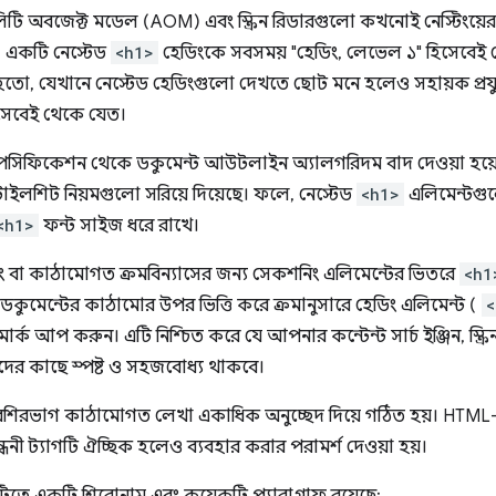
িলিটি অবজেক্ট মডেল (AOM) এবং স্ক্রিন রিডারগুলো কখনোই নেস্টিংয়ে
; একটি নেস্টেড
<h1>
হেডিংকে সবসময় "হেডিং, লেভেল ১" হিসেবে
 হতো, যেখানে নেস্টেড হেডিংগুলো দেখতে ছোট মনে হলেও সহায়ক প্র
সেবেই থেকে যেত।
পেসিফিকেশন থেকে ডকুমেন্ট আউটলাইন অ্যালগরিদম বাদ দেওয়া হয়ে
টাইলশিট নিয়মগুলো সরিয়ে দিয়েছে। ফলে, নেস্টেড
<h1>
এলিমেন্টগুলো
<h1>
ফন্ট সাইজ ধরে রাখে।
লিং বা কাঠামোগত ক্রমবিন্যাসের জন্য সেকশনিং এলিমেন্টের ভিতরে
<h1
 ডকুমেন্টের কাঠামোর উপর ভিত্তি করে ক্রমানুসারে হেডিং এলিমেন্ট (
<
ার্ক আপ করুন। এটি নিশ্চিত করে যে আপনার কন্টেন্ট সার্চ ইঞ্জিন, স্ক্র
ীদের কাছে স্পষ্ট ও সহজবোধ্য থাকবে।
বেশিরভাগ কাঠামোগত লেখা একাধিক অনুচ্ছেদ দিয়ে গঠিত হয়। HTML
বন্ধনী ট্যাগটি ঐচ্ছিক হলেও ব্যবহার করার পরামর্শ দেওয়া হয়।