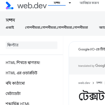
সম্পদ
আবিষ্কার করুন
সম্পদ
এআই
গোপনীয়তা,গোপনীয়তা,গোপনীয়তা,গোপনীয়তা
অ্যা
Google I/O-তে টিউন
HTML শিখতে স্বাগতম!
HTML এর ওভারভিউ
web.dev
সম্পদ
নথি কাঠামো
টেক্স
মেটাডেটা
শব্দার্থিক HTML