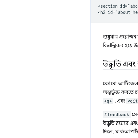
<section id="abo
শুধুমাত্র প্রয়োজ
বিভ্রান্তিকর হয়ে
উদ্ধৃতি এবং 
কোনো আর্টিকেল ব
অন্তর্ভুক্ত করতে
<q>
, এবং
<cit
#feedback
সেক
উদ্ধৃতি রয়েছে এব
দিলে, মার্কআপটি 