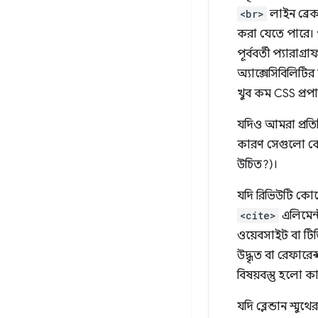
<br>
লাইন ব্রেক
করা যেতে পারে। প
পূর্ববর্তী প্যারাগ
অ্যাক্সেসিবিলিট
খুব কম CSS প্রপার্
যদিও আমরা প্রতি
কারণ সেগুলো কোন
উচিত?)।
যদি রিভিউটি কোন
<cite>
এলিমেন্
ওয়েবসাইট বা টিভ
উদ্ধৃত বা রেফারেন
বিষয়বস্তু হলো 
যদি ব্লেন্ডান স