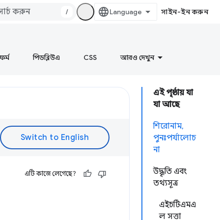
/
সাইন-ইন করুন
ফর্ম
পিডব্লিউএ
CSS
আরও দেখুন
এই পৃষ্ঠায় যা
যা আছে
শিরোনাম,
পুনঃপর্যালোচ
না
উদ্ধৃতি এবং
এটি কাজে লেগেছে?
তথ্যসূত্র
এইচটিএমএ
ল সত্তা