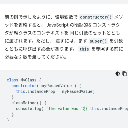
前の例で示したように、環境変数で
constructor()
メソ
ッドを省略すると、 JavaScript の暗黙的なコンストラク
タが親クラスのコンテキストを 同じ引数のセットととも
に渡されます。ただし、 渡すには、まず
super()
を引数
とともに呼び出す必要があります。
this
を参照する前に
必要な引数を渡してください。
class
MyClass
{
constructor
(
myPassedValue
)
{
this
.
instanceProp
=
myPassedValue
;
}
classMethod
()
{
console
.
log
(
`The value was 
'
${
this
.
instancePro
}
}