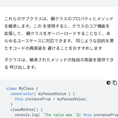
これらのサブクラスは、親クラスのプロパティとメソッド
を継承します。この を使用すると、クラスのコア機能を
拡張して、 親クラスをオーバーロードすることなく、あ
らゆるユースケースに対応できます。 同じような目的を果
たすコードの再実装を 避けることをおすすめします
子クラスは、継承されたメソッドの独自の実装を提供でき
る 呼び出します。
class
MyClass
{
constructor
(
myPassedValue
)
{
this
.
instanceProp
=
myPassedValue
;
}
classMethod
()
{
console
.
log
(
`The value was 
'
${
this
.
instancePro