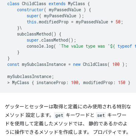
class
ChildClass
extends
MyClass
{
constructor
(
myPassedValue
)
{
super
(
myPassedValue
);
this
.
modifiedProp
=
myPassedValue
+
50
;
}
\
subclassMethod
()
{
super
.
classMethod
();
console
.
log
(
`The value type was 
'
${
typeof
}
}
const
mySubclassInstance
=
new
ChildClass
(
100
);
mySubclassInstance
;
>
MyClass
{
instanceProp
:
100
,
modifiedProp
:
150
}
ゲッターとセッターは取得と定義にのみ使用される特別な
メソッド 設定します。
get
キーワードと
set
キーワー
ドを使用して定義したメソッドでは、 静的であるかのよ
うに操作できるメソッドを作成します。 プロパティです。