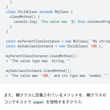
}
}
class
ChildClass
extends
MyClass
{
classMethod
()
{
console
.
log
(
`The value was 
'
${
this
.
instancePro
}
}
const
myParentClassInstance
=
new
MyClass
(
"
My
strin
const
mySubclassInstance
=
new
ChildClass
(
100
);
myParentClassInstance
.
classMethod
();
>
"
The
value
type
was
'
string
.
'"

mySubclassInstance
.
classMethod
();
>
"
The
value
was
'
100
,
'
and
its
type
was
'
number
.
また、親クラスに定義されているメソッドを、親クラスの
コンテキストで
super
を使用する子クラス: