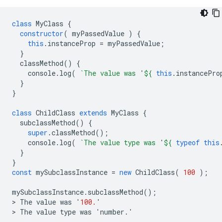
class
MyClass
{
constructor
(
myPassedValue
)
{
this
.
instanceProp
=
myPassedValue
;
}
classMethod
()
{
console
.
log
(
`The value was 
'
${
this
.
instancePro
}
}
class
ChildClass
extends
MyClass
{
subclassMethod
()
{
super
.
classMethod
();
console
.
log
(
`The value type was 
'
${
typeof
this
}
}
const
mySubclassInstance
=
new
ChildClass
(
100
);
mySubclassInstance
.
subclassMethod
();
>
The
value
was
'
100.
'

>
The
value
type
was
'
number
.