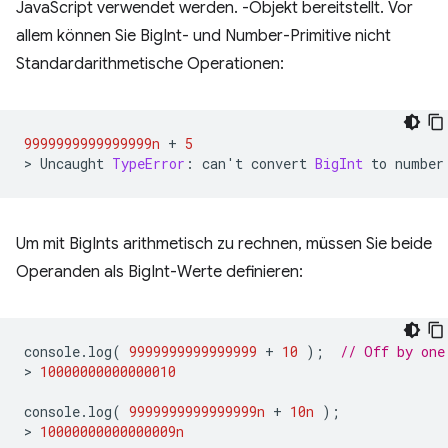
JavaScript verwendet werden. -Objekt bereitstellt. Vor
allem können Sie BigInt- und Number-Primitive nicht
Standardarithmetische Operationen:
9999999999999999n
+
5
>
Uncaught
TypeError
:
can't
convert
BigInt
to
number
Um mit BigInts arithmetisch zu rechnen, müssen Sie beide
Operanden als BigInt-Werte definieren:
console
.
log
(
9999999999999999
+
10
);
// Off by one
>
10000000000000010
console
.
log
(
9999999999999999n
+
10n
);
>
10000000000000009n