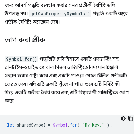
জন্য আদর্শ পদ্ধতি ব্যবহার করার সময় প্রতীকী বৈশিষ্ট্যগুলি
উপলব্ধ নয়।
getOwnPropertySymbols()
পদ্ধতি একটি বস্তুর
প্রতীক বৈশিষ্ট্য অ্যাক্সেস দেয়।
ভাগ করা প্রতীক
Symbol.for()
পদ্ধতিটি চাবি হিসাবে একটি প্রদত্ত স্ট্রিং সহ
রানটাইম-ওয়াইড গ্লোবাল সিম্বল রেজিস্ট্রিতে বিদ্যমান চিহ্নগুলি
সন্ধান করার চেষ্টা করে এবং একটি পাওয়া গেলে মিলিত প্রতীকটি
ফেরত দেয়। যদি এটি একটি খুঁজে না পায়, তবে এটি নির্দিষ্ট কী
দিয়ে একটি প্রতীক তৈরি করে এবং এটি বিশ্বব্যাপী রেজিস্ট্রিতে যোগ
করে:
let
sharedSymbol
=
Symbol
.
for
(
"My key."
);