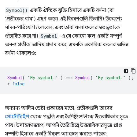
Symbol()
একটি ঐচ্ছিক যুক্তি হিসাবে একটি বর্ণনা (বা
"প্রতীকের নাম") গ্রহণ করে। এই বিবরণগুলি ডিবাগিং উদ্দেশ্যে
মানব-পাঠযোগ্য লেবেল, এবং তারা ফলাফলের স্বতন্ত্রতাকে
প্রভাবিত করে না।
Symbol
-এ যে কোনো কল একটি সম্পূর্ণ
অনন্য প্রতীক আদিম প্রদান করে, এমনকি একাধিক কলের অভিন্ন
বর্ণনা থাকলেও:
Symbol
(
"My symbol."
)
===
Symbol
(
"My symbol."
);
>
false
অন্যান্য আদিম ডেটা প্রকারের মতো, প্রতীকগুলি তাদের
প্রোটোটাইপ
থেকে পদ্ধতি এবং বৈশিষ্ট্যগুলিকে উত্তরাধিকার সূত্রে
পায়। উদাহরণস্বরূপ, আপনি তৈরি চিহ্নের উত্তরাধিকারসূত্রে প্রাপ্ত
সম্পত্তি হিসাবে একটি বিবরণ অ্যাক্সেস করতে পারেন: