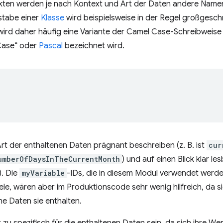
jekten werden je nach Kontext und Art der Daten andere Nam
stabe einer
Klasse
wird beispielsweise in der Regel großgeschr
ird daher häufig eine Variante der Camel Case-Schreibweise 
Case“ oder
Pascal
bezeichnet wird.
 Art der enthaltenen Daten prägnant beschreiben (z. B. ist
cur
umberOfDaysInTheCurrentMonth
) und auf einen Blick klar les
). Die
myVariable
-IDs, die in diesem Modul verwendet werde
iele, wären aber im Produktionscode sehr wenig hilfreich, da s
he Daten sie enthalten.