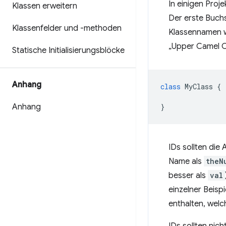
In einigen Pro
Klassen erweitern
Der erste Buch
Klassenfelder und -methoden
Klassennamen w
„Upper Camel 
Statische Initialisierungsblöcke
Anhang
class
MyClass
{
Anhang
}
IDs sollten die
Name als
theN
besser als
val
einzelner Beisp
enthalten, welc