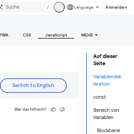
/
Anmelden
PWA
CSS
JavaScript
MEHR
Auf dieser
Seite
Variablendek
laration
const
War das hilfreich?
Bereich von
Variablen
Blockberei