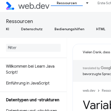
Ressourcen
Erste Sc
Ressourcen
KI
Datenschutz
Bedienungshilfen
HTML
Vielen Dank, dass
Willkommen bei Learn Java
Script!
bevorzugte Sprac
Einführung in Java
Script
web.dev
Resso
Datentypen und -strukturen
Varia