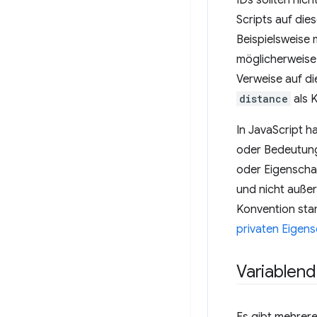
IDs sollten nic
Scripts auf di
Beispielsweise 
möglicherweise 
Verweise auf di
distance
als 
In JavaScript h
oder Bedeutung
oder Eigenschaf
und nicht außer
Konvention sta
privaten Eigen
Variablend