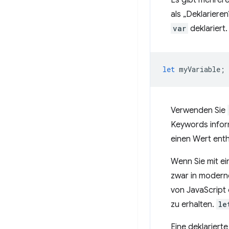
Es gibt mehrer
als „Deklariere
var
deklariert.
let
myVariable
;
Verwenden Sie
Keywords inform
einen Wert enth
Wenn Sie mit e
zwar in moderne
von JavaScript 
zu erhalten.
le
Eine deklarierte