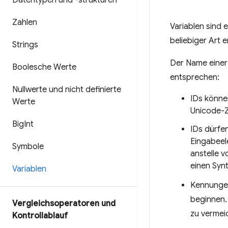
Datentypen und -strukturen
Zahlen
Variablen sind 
beliebiger Art e
Strings
Der Name einer 
Boolesche Werte
entsprechen:
Nullwerte und nicht definierte
IDs können
Werte
Unicode-Z
Big
Int
IDs dürfe
Eingabeel
Symbole
anstelle 
einen Synt
Variablen
Kennungen
beginnen.
Vergleichsoperatoren und
zu vermei
Kontrollablauf