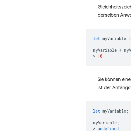
Gleichheitszeic
derselben Anweis
let
myVariable
=
myVariable
+
my
>
10
Sie können eine
ist der Anfangs
let
myVariable
;
myVariable
;
>
undefined