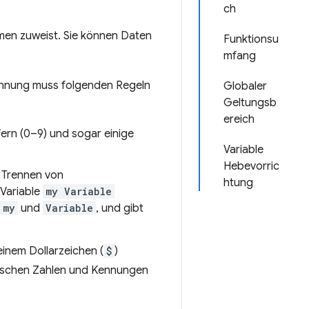
ch
amen zuweist. Sie können Daten
Funktionsu
mfang
ennung muss folgenden Regeln
Globaler
Geltungsb
ereich
fern (0–9) und sogar einige
Variable
Hebevorric
m Trennen von
htung
 Variable
my Variable
my
und
Variable
, und gibt
einem Dollarzeichen (
$
)
zwischen Zahlen und Kennungen