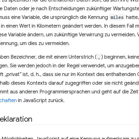
ht zu spezifisch für die enthaltenen Daten sein, da sich ihre W
ese Daten oder je nach Entscheidungen zukünftiger Wartungs
muss eine Variable, die ursprünglich die Kennung
miles
hatte,
in einen Wert in Kilometern geändert werden. In diesem Fall m
ese Variable ändern, um zukünftige Verwirrung zu vermeiden.
Kennung, um dies zu vermeiden.
aben Bezeichner, die mit einem Unterstrich (
_
) beginnen, kei
en. Sie werden jedoch in der Regel verwendet, um anzugeben
t „privat“ ist, d. h., dass sie nur im Kontext des enthaltende
halb dieses Kontexts darauf zugegriffen oder sie nicht geänd
mmt aus anderen Programmiersprachen und geht auf die Zeit 
schaften
in JavaScript zurück.
eklaration