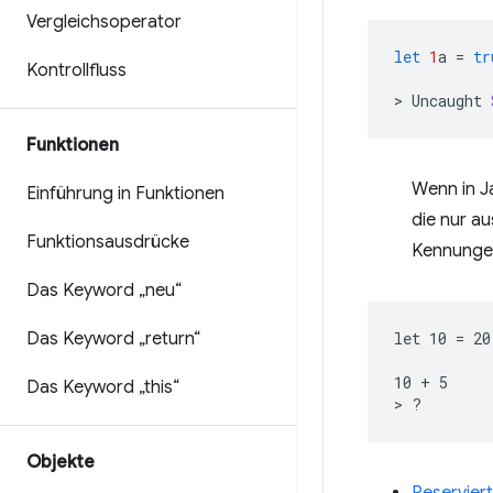
Vergleichsoperator
let
1
a
=
tr
Kontrollfluss
>
Uncaught
Funktionen
Wenn in J
Einführung in Funktionen
die nur au
Funktionsausdrücke
Kennunge
Das Keyword „neu“
Das Keyword „return“
let 10 = 20

10 + 5

Das Keyword „this“
Objekte