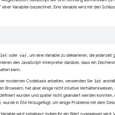
e Möglichkeiten, JavaScript auf eine Kennung aufmerksam zu
n“ einer Variablen bezeichnet. Eine Variable wird mit den Schlü
let
oder
var
, um eine Variable zu deklarieren, die jederzei
ieren den JavaScript-Interpreter darüber, dass ein Zeichenst
alten kann.
iner modernen Codebasis arbeiten, verwenden Sie
let
anstel
n Browsern, hat aber einige nicht intuitive Verhaltensweisen,
definiert wurden und später nicht geändert werden konnten, 
t
wurde in ES6 hinzugefügt, um einige Probleme mit dem Des
 Variable wird
initialisiert
, indem ihr ein Wert zugewiesen wird. 