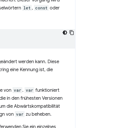
 machen. Dieser Vorgang wird
sselwörtern
let
,
const
oder
t geändert werden kann. Diese
ring eine Kennung ist, die
le von
var
.
var
funktioniert
 die in den frühesten Versionen
um die Abwärtskompatibilität
ign von
var
zu beheben.
Verwenden Sie ein einzelnes