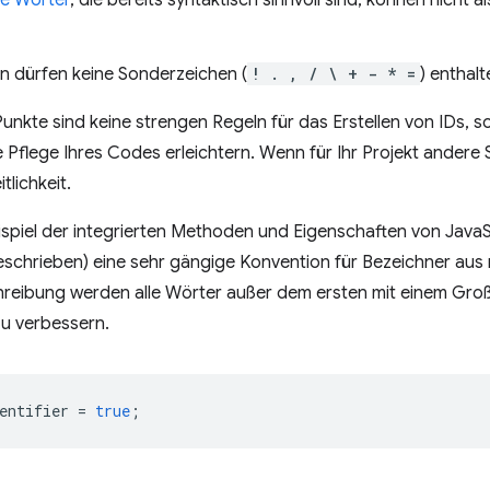
te Wörter
, die bereits syntaktisch sinnvoll sind, können nicht
 dürfen keine Sonderzeichen (
! . , / \ + - * =
) enthalt
unkte sind keine strengen Regeln für das Erstellen von IDs, 
e Pflege Ihres Codes erleichtern. Wenn für Ihr Projekt andere 
tlichkeit.
piel der integrierten Methoden und Eigenschaften von JavaSc
schrieben) eine sehr gängige Konvention für Bezeichner aus 
eibung werden alle Wörter außer dem ersten mit einem Gr
zu verbessern.
entifier
=
true
;