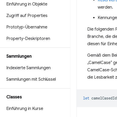
Reservier
Einführung in Objekte
werden.
Zugriff auf Properties
Kennungen
Prototyp-Übernahme
Die folgenden P
Branche, die di
Property-Deskriptoren
diesen für Einhei
Gemäß dem Beis
Sammlungen
„CamelCase“ ge
Indexierte Sammlungen
CamelCase-Schr
die Lesbarkeit 
Sammlungen mit Schlüssel
Classes
let
camelCasedId
Einführung in Kurse