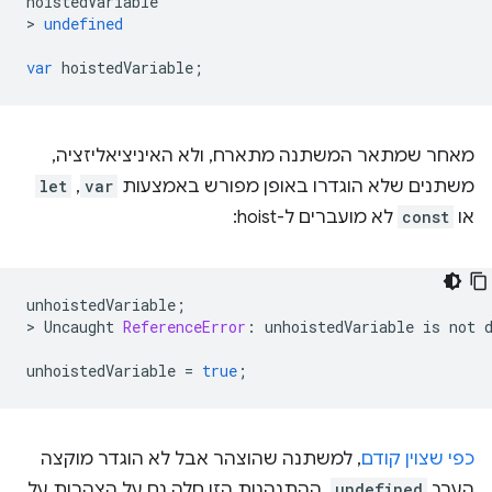
hoistedVariable
>
undefined
var
hoistedVariable
;
מאחר שמתאר המשתנה מתארח, ולא האיניציאליזציה,
משתנים שלא הוגדרו באופן מפורש באמצעות
var
,‏
let
או
const
לא מועברים ל-hoist:
unhoistedVariable
;
>
Uncaught
ReferenceError
:
unhoistedVariable
is
not
unhoistedVariable
=
true
;
כפי שצוין קודם
, למשתנה שהוצהר אבל לא הוגדר מוקצה
הערך
undefined
. ההתנהגות הזו חלה גם על הצהרות על