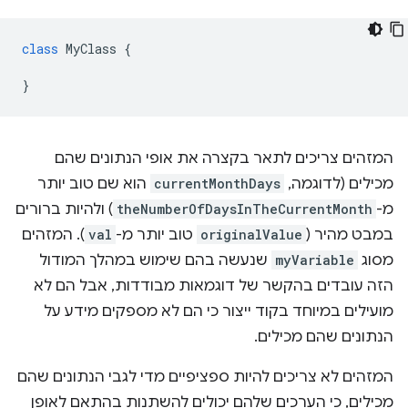
class
MyClass
{
}
המזהים צריכים לתאר בקצרה את אופי הנתונים שהם
מכילים (לדוגמה,
currentMonthDays
הוא שם טוב יותר
מ-
theNumberOfDaysInTheCurrentMonth
) ולהיות ברורים
במבט מהיר (
originalValue
טוב יותר מ-
val
). המזהים
מסוג
myVariable
שנעשה בהם שימוש במהלך המודול
הזה עובדים בהקשר של דוגמאות מבודדות, אבל הם לא
מועילים במיוחד בקוד ייצור כי הם לא מספקים מידע על
הנתונים שהם מכילים.
המזהים לא צריכים להיות ספציפיים מדי לגבי הנתונים שהם
מכילים, כי הערכים שלהם יכולים להשתנות בהתאם לאופן