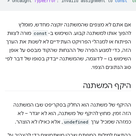
>
Uncaught
TypeError
:
invalid
assignment
to
const
'c
אם אתם לא מצפים שהמשתנה יוקצה מחדש, מומלץ
להפוך אותו למשתנה קבוע. השימוש ב-
const
מורה לצוות
הפיתוח או למנהלי הפרויקט העתידיים לא לשנות את הערך
הזה, כדי למנוע הפרה של ההנחות שהקוד מבסס על אופן
השימוש בו – לדוגמה, שהמשתנה ייבדק בסופו של דבר לפי
סוג הנתונים הצפוי.
היקף המשתנה
ההיקף של משתנה הוא החלק בסקריפט שבו המשתנה
הזה זמין. מחוץ להיקף של משתנה, הוא לא יוגדר – לא
כמזהה שמכיל ערך
undefined
, אלא כאילו לא הוצהר.
בהתאם למילות המפתח שבהן משתמשים כדי להצהיר על