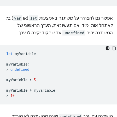
אפשר גם להצהיר על משתנה באמצעות
let
(או
var
) בלי
לאתחל אותו מיד. אם תעשו זאת, הערך הראשוני של
המשתנה יהיה
undefined
עד שהקוד יקצה לו ערך.
let
myVariable
;
myVariable
;
>
undefined
myVariable
=
5
;
myVariable
+
myVariable
>
10
משתנה עם ערך
undefined
שונה ממשתנה לא מוגדר