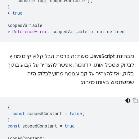
console
.
log
(
scopedVariable
);
}
>
true
scopedVariable
>
ReferenceError
:
scopedVariable
is
not
defined
מבחינת JavaScript, משתנה ברמת הבלוק
לא
קיים מחוץ
לבלוק שמכיל אותו. לדוגמה, אפשר להצהיר על קבוע בתוך
בלוק, ואז להצהיר על קבוע נוסף מחוץ לבלוק הזה
שמשתמש באותו מזהה:
{
const
scopedConstant
=
false
;
}
const
scopedConstant
=
true
;
scopedConstant
;