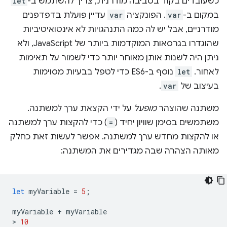
כשעובדים בקוד בסביבה מודרנית, צריך להשתמש ב-
let
במקום ב-
var
. הפונקציה
var
עדיין פועלת בדפדפנים
מודרניים, אבל יש לה כמה התנהגויות לא אינטואיטיביות
שהוגדרו בגרסאות המוקדמות ביותר של JavaScript, ולא
ניתן היה לשנות אותן מאוחר יותר כדי לשמור על תאימות
לאחור.
let
נוסף ב-ES6 כדי לטפל בבעיות מסוימות
בעיצוב של
var
.
משתנה שהוצהר
מופעל
על ידי הקצאת ערך למשתנה.
משתמשים בסימן שוויון יחיד (
=
) כדי להקצות ערך למשתנה
או להקצות מחדש ערך למשתנה. אפשר לעשות זאת כחלק
מאותה הצהרה שבה מגדירים את המשתנה:
let
myVariable
=
5
;
myVariable
+
myVariable
>
10