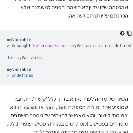
שהמזהה שלו עדיין לא הוצהר. הפניה למשתנה שלא
הכרזתם עליו תגרום לשגיאה.
myVariable
>
Uncaught
ReferenceError
:
myVariable
is
not
defined
let
myVariable
;
myVariable
>
undefined
השיוך של מזהה לערך נקרא בדרך כלל 'קישור'. התחביר
שמופיע אחרי מילות המפתח
let
,‏
var
או
const
נקרא
'רשימת קישור', והוא מאפשר להצהיר על מספר משתנים
מופרדים בפסיקים (מסתיימים בנקודה-פסיק הצפויה). לכן,
קטעי הקוד הבאים זהים מבחינה פונקציונלית: