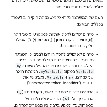
משתנים הם מבנה נתונים שמקצה שם מייצג לערך. הם
יכולים להכיל נתונים מכל סוג.
השם של המשתנה נקרא
מזהה
. מזהה חוקי חייב לעמוד
בכללים הבאים:
מזהים יכולים להכיל אותיות Unicode, סימני דולר
($), תווים של קו תחתון (_), ספרות (0-9) ואפילו
חלק מתווי Unicode.
מזהים לא יכולים להכיל רווחים לבנים, כי המנתח
משתמש ברווחים לבנים כדי להפריד בין רכיבי
הקלט. לדוגמה, אם מנסים להפעיל משתנה
my
Variable
במקום
myVariable
, המנתח רואה
שני מזהים,
my
ו-
Variable
, ומציג שגיאת
תחביר (‎"unexpected token: identifier"‎).
המזהים חייבים להתחיל באות, בקו תחתון (
_
)
או בסימן דולר (
$
). הם לא יכולים להתחיל
בספרות, כדי למנוע בלבול בין מספרים למזהים: