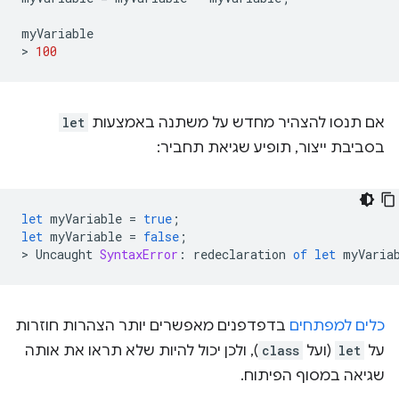
myVariable
>
100
אם תנסו להצהיר מחדש על משתנה באמצעות
let
בסביבת ייצור, תופיע שגיאת תחביר:
let
myVariable
=
true
;
let
myVariable
=
false
;
>
Uncaught
SyntaxError
:
redeclaration
of
let
myVaria
כלים למפתחים
בדפדפנים מאפשרים יותר הצהרות חוזרות
על
let
(ועל
class
), ולכן יכול להיות שלא תראו את אותה
שגיאה במסוף הפיתוח.