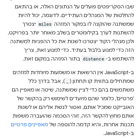
שבו הסקריפטים פועלים על הנתונים האלה, או בהתאם
להחלטות של המנהלים העתידיים. לדוגמה, יכול להיות
שמשתנה שהוקצה לו במקור המזהה
miles
יצטרך
להשתנות לערך בקילומטרים בשלב מאוחר יותר בפרויקט,
ולכן מנהלי הקוד יצטרכו לשנות את כל ההפניות למשתנה
הזה כדי למנוע בלבול בעתיד. כדי למנוע זאת, צריך
להשתמש ב-
distance
בתור המזהה במקום זאת.
ב-JavaScript אין הרשאות או משמעות מיוחדות למזהים
שמתחילים בתווית קו תחתון (
_
), אבל בדרך כלל
משתמשים בהם כדי לציין שמשתנה, שיטה או מאפיין הם
'פרטיים', כלומר שהם מיועדים לשימוש רק בהקשר של
האובייקט שמכיל אותם, ואסור לגשת אליהם או לשנות
אותם מחוץ להקשר הזה. זוהי הסכמה שהועברה משפות
תכנות אחרות, והיא קדמה להוספה של
מאפיינים פרטיים
ב-JavaScript.