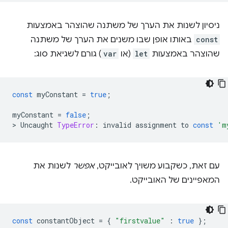
ניסיון לשנות את הערך של משתנה שהוצהר באמצעות
const
באותו אופן שבו משנים את הערך של משתנה
שהוצהר באמצעות
let
(או
var
) גורם לשגיאת סוג:
const
myConstant
=
true
;
myConstant
=
false
;
>
Uncaught
TypeError
:
invalid
assignment
to
const
'm
עם זאת, כשקבוע משויך לאובייקט,
אפשר
לשנות את
המאפיינים של האובייקט.
const
constantObject
=
{
"firstvalue"
:
true
};