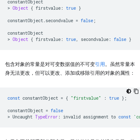
constantObject
>
Object
{
firstvalue
:
true
}
constantObject
.
secondvalue
=
false
;
constantObject
>
Object
{
firstvalue
:
true
,
secondvalue
:
false
}
包含对象的常量是对可变数据值的不可变
引用
。虽然常量本
身无法更改，但可以更改、添加或移除引用的对象的属性：
const
constantObject
=
{
"firstvalue"
:
true
};
constantObject
=
false
>
Uncaught
TypeError
:
invalid
assignment
to
const
'c