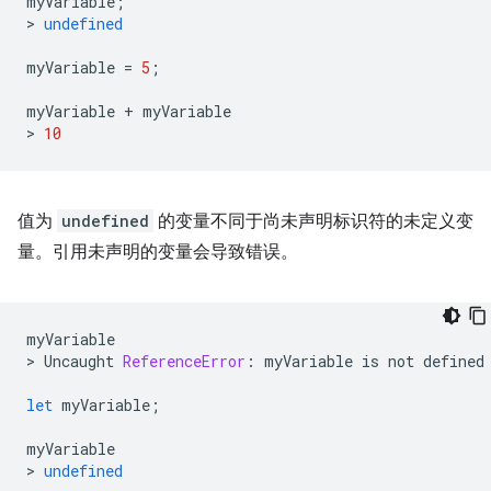
myVariable
;
>
undefined
myVariable
=
5
;
myVariable
+
myVariable
>
10
值为
undefined
的变量不同于尚未声明标识符的未定义变
量。引用未声明的变量会导致错误。
myVariable
>
Uncaught
ReferenceError
:
myVariable
is
not
defined
let
myVariable
;
myVariable
>
undefined