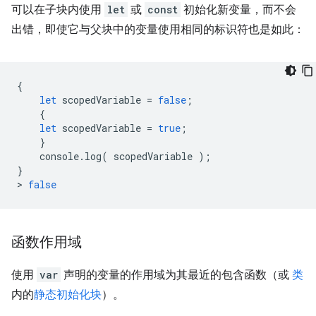
可以在子块内使用
let
或
const
初始化新变量，而不会
出错，即使它与父块中的变量使用相同的标识符也是如此：
{
let
scopedVariable
=
false
;
{
let
scopedVariable
=
true
;
}
console
.
log
(
scopedVariable
);
}
>
false
函数作用域
使用
var
声明的变量的作用域为其最近的包含函数（或
类
内的
静态初始化块
）。