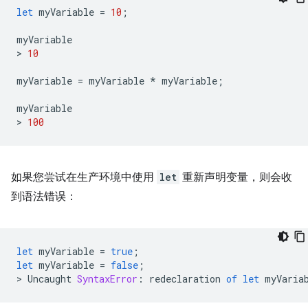
let
myVariable
=
10
;
myVariable
>
10
myVariable
=
myVariable
*
myVariable
;
myVariable
>
100
如果您尝试在生产环境中使用
let
重新声明变量，则会收
到语法错误：
let
myVariable
=
true
;
let
myVariable
=
false
;
>
Uncaught
SyntaxError
:
redeclaration
of
let
myVaria