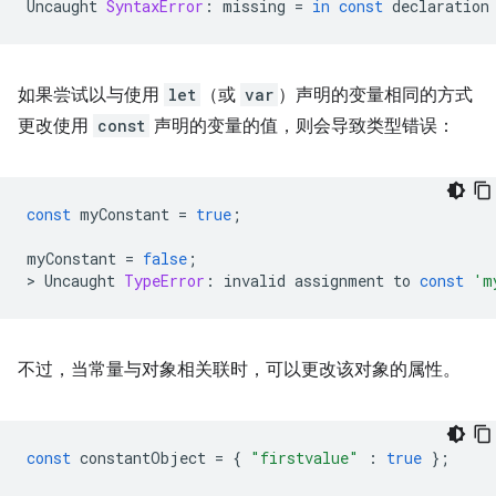
Uncaught
SyntaxError
:
missing
=
in
const
declaration
如果尝试以与使用
let
（或
var
）声明的变量相同的方式
更改使用
const
声明的变量的值，则会导致类型错误：
const
myConstant
=
true
;
myConstant
=
false
;
>
Uncaught
TypeError
:
invalid
assignment
to
const
'm
不过，当常量与对象相关联时，可以更改该对象的属性。
const
constantObject
=
{
"firstvalue"
:
true
};