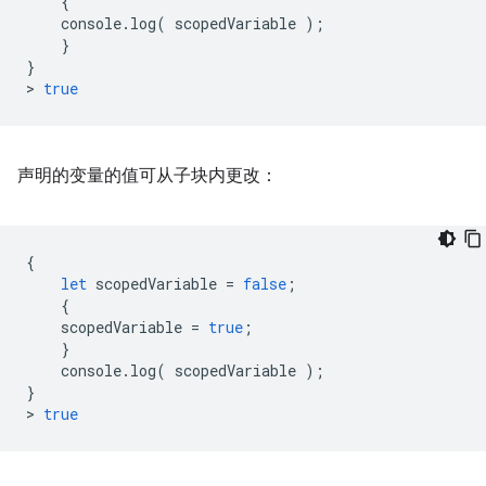
{
console
.
log
(
scopedVariable
);
}
}
>
true
声明的变量的值可从子块内更改：
{
let
scopedVariable
=
false
;
{
scopedVariable
=
true
;
}
console
.
log
(
scopedVariable
);
}
>
true