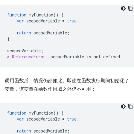
function
myFunction
()
{
var
scopedVariable
=
true
;
return
scopedVariable
;
}
scopedVariable
;
>
ReferenceError
:
scopedVariable
is
not
defined
调用函数后，情况仍然如此。即使在函数执行期间初始化了
变量，该变量在函数作用域之外仍不可用：
function
myFunction
()
{
var
scopedVariable
=
true
;
return
scopedVariable
;