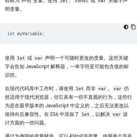
程称为“声明”变量。使用
let
、
const
或
var
关键字声
明变量。
let
myVariable
;
使用
let
或
var
声明一个可随时更改的变量。这些关键
字会告知 JavaScript 解释器，一串字符是可能包含值的标
识符。
在现代代码库中工作时，请使用
let
而非
var
。
var
仍
然适用于现代浏览器，但它具有一些不直观的行为，这些行
为是在最早版本的 JavaScript 中定义的，之后无法更改以
保持向后兼容性。在 ES6 中添加了
let
，以解决
var
设
计方面的一些问题。
通过为声明的变量赋值，可以
初始化
该变量。使用单个等号