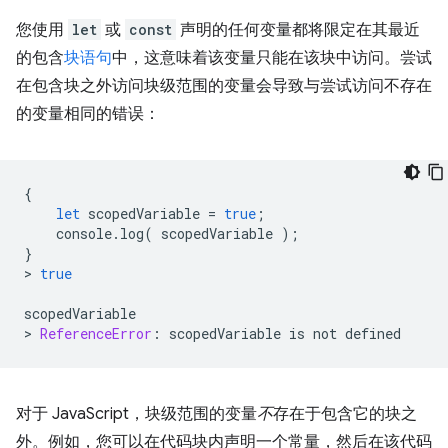
您使用
let
或
const
声明的任何变量都将限定在其最近
的包含
块语句
中，这意味着该变量只能在该块中访问。尝试
在包含块之外访问块级范围的变量会导致与尝试访问不存在
的变量相同的错误：
{
let
scopedVariable
=
true
;
console
.
log
(
scopedVariable
);
}
>
true
scopedVariable
>
ReferenceError
:
scopedVariable
is
not
defined
对于 JavaScript，块级范围的变量
不
存在于包含它的块之
外。例如，您可以在代码块内声明一个常量，然后在该代码